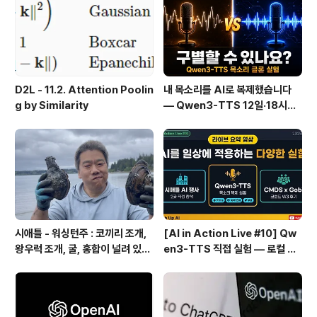
관리 실패 패턴과 극복
D2L - 11.2. Attention Poolin
내 목소리를 AI로 복제했습니다
g by Similarity
— Qwen3-TTS 12일·18시간
실전 기록
시애틀 - 워싱턴주 : 코끼리 조개,
[AI in Action Live #10] Qw
왕우럭 조개, 굴, 홍합이 널려 있는
en3-TTS 직접 실험 — 로컬 설
집 근처 해변.
치 실패 후 API로 전환한 이야기