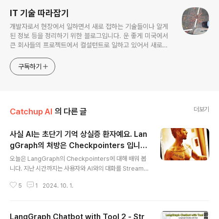
IT 기술 따라잡기
개발자로서 현장에서 일하면서 새로 접하는 기술들이나 알게
된 정보 등을 정리하기 위한 블로그입니다. 운 좋게 미국에서
큰 회사들의 프로젝트에서 컬설턴트로 일하고 있어서 새로운
기술들을 접할 기회가 많이 있습니다. 미국의 IT 프로젝트에서
사용되는 툴들에 대해 많은 분들과 정보를 공유하고 싶습니다.
구독하기
더보기
Catchup AI
의 다른 글
사실 AI는 초단기 기억 상실증 환자예요. Lan
gGraph의 처방은 Checkpointers 입니
글 내용
다.
오늘은 LangGraph의 Checkpointers에 대해 배워 봅
니다. 지난 시간까지는 사용자와 AI와의 대화를 Streamlit
의 Session_state 를 사용해서 저장을 했고 그 데이터를
5
1
2024. 10. 1.
사용해서 Chatbot 기능을 구현했습니다. LangGraph에
서도 그와 비슷한 기능을 하는 개념이 있습니다.Checkpo
inters인데요. LangGraph에서 Checkpointers를 구
LangGraph Chatbot with Tool 2 - Str
현하는 방법은 MemorySaver, SqliteSaver, Postgre