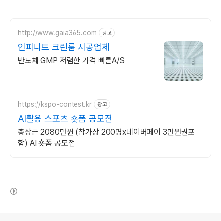
http://www.gaia365.com
광고
인피니트 크린룸 시공업체
반도체 GMP 저렴한 가격 빠른A/S
https://kspo-contest.kr
광고
AI활용 스포츠 숏폼 공모전
총상금 2080만원 (참가상 200명x네이버페이 3만원권포
함) AI 숏폼 공모전
(새창열림)
로그 정보