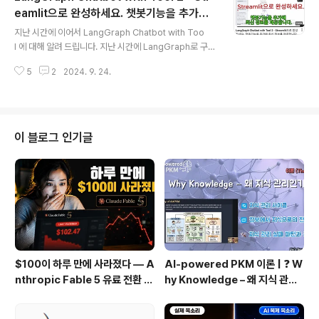
sSaver 등이 있습니다. 사실 이 Checkpointers는 Cha
eamlit으로 완성하세요. 챗봇기능을 추가해
글 내용
tbot 기능만을 위한 것은 아니고 다음 단원에서 배울 Hum
최신 정보를 제공합니다.
지난 시간에 이어서 LangGraph Chatbot with Too
an-in-the-loop, Time Travel 등의 고급 기능을 구현
l 에 대해 알려 드립니다. 지난 시간에 LangGraph로 구현
할 수 있게 해 주는 주요한 개념입니다. 오늘부..
하는 로직을 모두 완료 했었습니다. 이번 비디오에서
5
2
2024. 9. 24.
는 그 로직에 Streamlit 의 session_state와 chatbo
t 기능을 더 해 완성된 AI Application을 만들어 봅니다.
LangGraph의 Tool을 사용해 최신 정보까지 제공하
는 대화형 AI Application 개발하는 과정을 보실 수 있습
니다. https://youtu.be/M4ejvxxLF_w?si=6gUX8C
이 블로그 인기글
5hZ-gfNNE- 그리고 아래 웹사이트로 가면 완성된 AI A
pplication과 전체 Source Code도 받아 보실 수 있습
니다. https://catchuplanggraph.str..
$100이 하루 만에 사라졌다 — A
AI-powered PKM 이론 | ❓ W
nthropic Fable 5 유료 전환 사
hy Knowledge – 왜 지식 관리
용기
인가?, 🔄 지식 관리 사이클, 🔁 정
보에서 지식으로의 전환, 🛠️ 지식