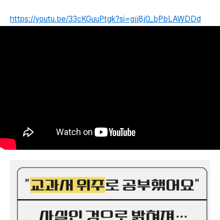
https://youtu.be/33cKGuuPtgk?si=gjj8j0_bPbLAWDDd