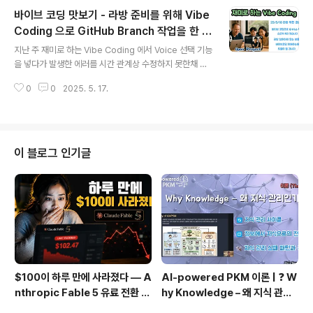
코딩으로 만들었는데요. 1시간 안에 미처 구현하지 못한 기
바이브 코딩 맛보기 - 라방 준비를 위해 Vibe
능들이 있었습니다. 똑 같은 Prompt 로 Cursor AI 에서
번역 앱 개발을 시도해 봤습니다. 과연 어느 툴이 더 좋을까
Coding 으로 GitHub Branch 작업을 한 영
글 내용
요? 예상치 못한 에러에 제가 대처하는 방법을 생생하게 공
상입니다.
지난 주 재미로 하는 Vibe Coding 에서 Voice 선택 기능
유하기 위해서 진행 과정을 거의 Real 로 보여 드립니다. V
을 넣다가 발생한 에러를 시간 관계상 수정하지 못한채 끝
ibe Coding 에는 두가지 요소가 있습니다. 해당 Tool의
났습니다. 이날 작업한 Source Code 를 GitHub 의 Ma
기능과 실제로 코딩을 하..
0
0
2025. 5. 17.
in Branch에 올리지 못했는데요. 참여자분 중 한 분이 별
도로 branch를 만들어서 관리하자는 의견을 주셨습니다.
그래서 별도의 branch를 만들어서 작업을 하고 에러없이
잘 동작하는 것이 확인 된 파일들만 Main branch에 반영
하는 Process를 만들었습니다. 이 비디오는 그 Proces
이 블로그 인기글
s를 위해 GitHub branch 작업을 AI 를 통해 Vibe Codi
ng으로 해결하는 과정을 담았습니다. 다음 라방에 참여하
시는 분들 뿐만 아니라 Vibe Coding 이 어떤 것인지 궁금
하신 분들도 짧은 시간..
$100이 하루 만에 사라졌다 — A
AI-powered PKM 이론 | ❓ W
nthropic Fable 5 유료 전환 사
hy Knowledge – 왜 지식 관리
용기
인가?, 🔄 지식 관리 사이클, 🔁 정