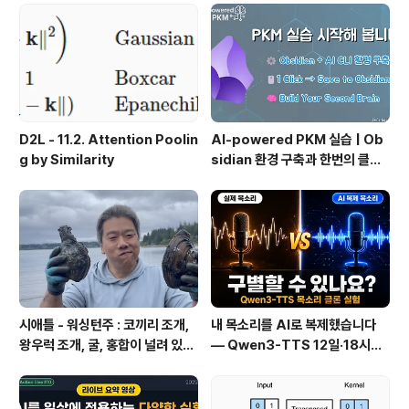
보에서 지식으로의 전환, 🛠️ 지식
관리 실패 패턴과 극복
D2L - 11.2. Attention Poolin
AI-powered PKM 실습 | Ob
g by Similarity
sidian 환경 구축과 한번의 클릭
으로 웹 정보를 로컬에 저장하기
(Web Clipper)
시애틀 - 워싱턴주 : 코끼리 조개,
내 목소리를 AI로 복제했습니다
왕우럭 조개, 굴, 홍합이 널려 있는
— Qwen3-TTS 12일·18시간
집 근처 해변.
실전 기록