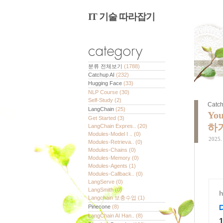
IT 기술 따라잡기
분류 전체보기
(1788)
Catchup AI
(232)
Hugging Face
(33)
NLP Course
(30)
Self-Study
(2)
Catch
LangChain
(25)
Yo
Get Started
(3)
하
LangChain Expres..
(20)
Modules-Model I ..
(0)
2025. 
Modules-Retrieva..
(0)
Modules-Chains
(0)
Modules-Memory
(0)
Modules-Agents
(1)
Modules-Callback..
(0)
LangServe
(0)
LangSmith
(0)
h
Langchain 보충수업
(1)
Pinecone
(8)
LangChain AI Han..
(8)