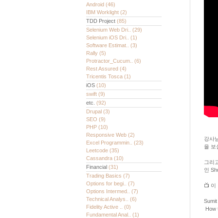
Android
(46)
IBM Worklight
(2)
TDD Project
(85)
Selenium Web Dri..
(29)
Selenium iOS Dri..
(1)
Software Estimat..
(3)
Rally
(5)
Protractor_Cucum..
(6)
Rest Assured
(4)
Tricentis Tosca
(1)
iOS
(10)
swift
(9)
etc.
(92)
Drupal
(3)
SEO
(9)
PHP
(10)
Responsive Web
(2)
강사님
Excel Programmin..
(23)
을 보
Leetcode
(35)
Cassandra
(10)
그리고
Financial
(31)
인 Sh
Trading Basics
(7)
Options for begi..
(7)
📺 이
Options Intermed..
(7)
Technical Analys..
(6)
Sumit
Fidelity Active ..
(0)
How t
Fundamental Anal..
(1)