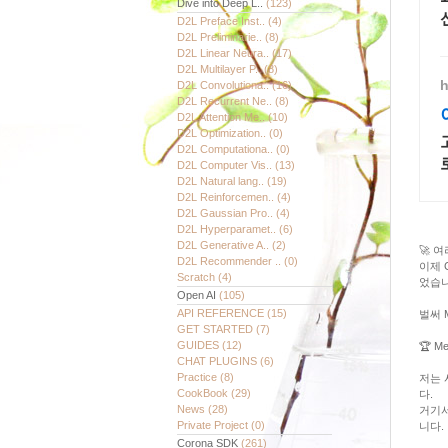
Dive into Deep L..
(123)
D2L Preface Inst..
(4)
D2L Preliminarie..
(8)
D2L Linear Neura..
(17)
D2L Multilayer P..
(8)
h
D2L Convolutiona..
(16)
D2L Recurrent Ne..
(8)
D2L Attention Me..
(10)
D2L Optimization..
(0)
D2L Computationa..
(0)
D2L Computer Vis..
(13)
D2L Natural lang..
(19)
D2L Reinforcemen..
(4)
D2L Gaussian Pro..
(4)
D2L Hyperparamet..
(6)
D2L Generative A..
(2)
🚀 
D2L Recommender ..
(0)
이제 
Scratch
(4)
었습니
Open AI
(105)
API REFERENCE
(15)
벌써 
GET STARTED
(7)
GUIDES
(12)
🏆 M
CHAT PLUGINS
(6)
Practice
(8)
저는 
CookBook
(29)
다.
News
(28)
거기서
Private Project
(0)
니다.
Corona SDK
(261)