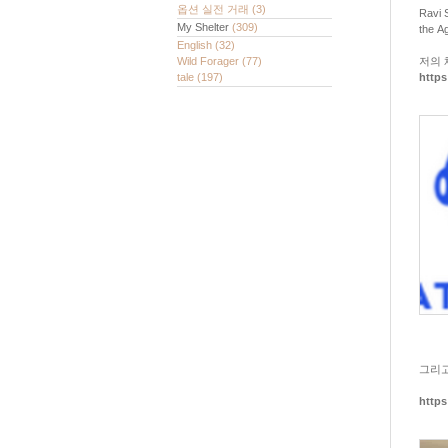
옵션 실전 거래
(3)
Ravi 
My Shelter
(309)
the A
English
(32)
Wild Forager
(77)
저의 
tale
(197)
http
그리고
http