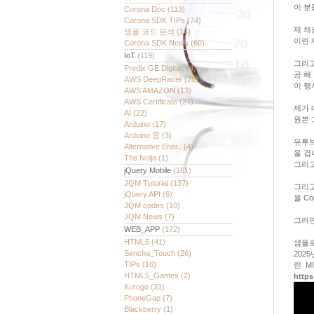
이 분
Corona Doc
(113)
Corona SDK TIPs
(74)
제 채
샘플 코드 분석
(14)
이런 
Corona SDK News
(60)
IoT
(119)
그리고
Predix GE Digita..
(4)
공 해
AWS DeepRacer
(28)
이 행
AWS AMAZON
(13)
AWS Certificate
(27)
제가 
AI
(22)
원본 
Arduino
(17)
Arduino 雲
(3)
유투브
Alternative Ener..
(4)
을 겁
The Nolja
(1)
그리고
jQuery Mobile
(161)
JQM Tutorial
(137)
그리고
jQuery API
(6)
을 C
JQM codes
(10)
JQM News
(7)
그러면
WEB_APP
(172)
HTML5
(41)
샘플로
Sencha_Touch
(26)
2025
TIPs
(16)
린 MI
HTML5_Games
(2)
https
Kurogo
(31)
PhoneGap
(7)
Blackberry
(1)