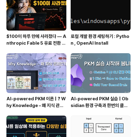
w ..
$100이 하루 만에 사라졌다 — A
로컬 개발 환경 세팅하기 : Pytho
nthropic Fable 5 유료 전환 사
n , OpenAI Install
용기
AI-powered PKM 이론 | ❓ W
AI-powered PKM 실습 | Ob
hy Knowledge – 왜 지식 관리
sidian 환경 구축과 한번의 클릭
인가?, 🔄 지식 관리 사이클, 🔁 정
으로 웹 정보를 로컬에 저장하기
보에서 지식으로의 전환, 🛠️ 지식
(Web Clipper)
관리 실패 패턴과 극복