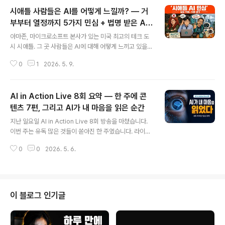
시애틀 사람들은 AI를 어떻게 느낄까? — 거
부부터 열정까지 5가지 민심 + 법명 받은 AI
글 내용
스님
아마존, 마이크로소프트 본사가 있는 미국 최고의 테크 도
시 시애틀. 그 곳 사람들은 AI에 대해 어떻게 느끼고 있을까
요?당연히 다들 열정적으로 쓸 것 같지만, 막상 물어보니
0
1
2026. 5. 9.
전혀 그렇지 않았습니다.미국 시애틀 지역 신문 Axios Se
attle이 독자들에게 직접 AI 사용 경험을 물었고, 그 답변
들을 바탕으로 영상을 만들었습니다.시애틀 AI 민심 5가지
AI in Action Live 8회 요약 — 한 주에 콘
❌ 1. 거부하는 사람 — "AI는 생각만 해도 소름 끼쳐요"환
경 활동가 Niamh는 AI를 완전히 끊었습니다. 이유는 두
텐츠 7편, 그리고 AI가 내 마음을 읽은 순간
글 내용
가지입니다. AI 데이터센터가 환경에 미치는 영향, 그리고
지난 일요일 AI in Action Live 8회 방송을 마쳤습니다.
자녀들의 일자리를 빼앗는다는 우려. 그녀에게 AI는 단순
이번 주는 유독 많은 것들이 쏟아진 한 주였습니다. 라이브
한 불편함이 아니라 존재론적 위협입니다.😰 2. 불안한 사
방송 1편, Remotion으로 제작한 영상 4편, Substack
람 — "파워유저가 되지 않으면 대체될까봐..."사무직 Dr
0
0
2026. 5. 6.
글 2편 — 총 7개의 콘텐츠를 AI와 함께 만들었습니다. 그
e..
리고 방송 중 예상하지 못한 순간이 찾아왔습니다. 잠깐 자
리를 비우면서 AI에게 2분을 맡겼습니다. 아무런 지시도
없이. AI가 선택한 주제는 방송 내내 단 한 번도 직접 언급
하지 않았던 것이었습니다. 바로 PKM이 AI 시대에 왜 필
이 블로그 인기글
수인가. 어떻게 알았을까요? 이 질문의 답이 영상에 담겨
있습니다. ▶ 한국어 영상 https://youtu.be/VKafJ9fxll
s ▶ English Version https://youtu.be/7bruHTiqdt