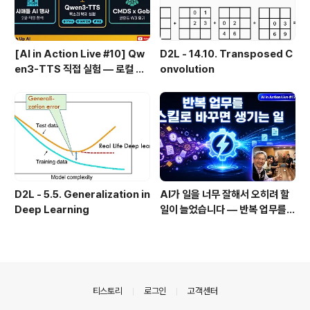
[AI in Action Live #10] Qw
D2L - 14.10. Transposed C
en3-TTS 직접 실험 — 로컬 설
onvolution
치 실패 후 API로 전환한 이야기
D2L - 5.5. Generalization in
AI가 일을 너무 잘해서 오히려 할
Deep Learning
일이 늘었습니다 — 반복 업무를
스킬로 자동화한 이야기
의안내
티스토리
로그인
고객센터