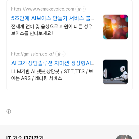
https://www.wemakevoice.com
광고
5초만에 AI보이스 만들기 서비스 불만
족시 무조건 환불
전세계 언어 및 음성으로 차원이 다른 성우
보이스를 만나보세요!
http://gmission.co.kr/
광고
AI 고객상담솔루션 지미션 생성형AI
기반 솔루션 개발
LLM기반 AI 챗봇,상담봇 / STT,TTS / 보
이는 ARS / 레터링 서비스
(새창열림)
로그 정보
IT 기술 따라잡기