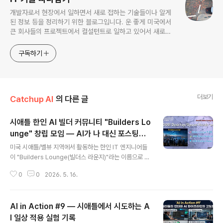
개발자로서 현장에서 일하면서 새로 접하는 기술들이나 알게
된 정보 등을 정리하기 위한 블로그입니다. 운 좋게 미국에서
큰 회사들의 프로젝트에서 컬설턴트로 일하고 있어서 새로운
기술들을 접할 기회가 많이 있습니다. 미국의 IT 프로젝트에서
사용되는 툴들에 대해 많은 분들과 정보를 공유하고 싶습니다.
구독하기
더보기
Catchup AI
의 다른 글
시애틀 한인 AI 빌더 커뮤니티 "Builders Lo
unge" 창립 모임 — AI가 나 대신 포스팅하
글 내용
는 시대가 열렸다
미국 시애틀/벨뷰 지역에서 활동하는 한인 IT 엔지니어들
이 "Builders Lounge(빌더스 라운지)"라는 이름으로 첫
공식 모임을 가졌습니다. 이 블로그를 오래 보셨던 분들은
0
0
2026. 5. 16.
아시겠지만, 저는 17년 전 미국에 처음 왔을 때부터 여기서
배운 새로운 IT 기술과 소식들을 기록해 왔습니다. 그리고
요즘 제가 가장 열심히 파고 있는 분야가 바로 AI입니다.■
AI in Action #9 — 시애틀에서 시도하는 A
Builders Lounge란? 시애틀/벨뷰 지역을 중심으로 활동
하는 한인 AI 빌더들의 모임입니다.단순히 AI 소식을 공유
I 일상 적용 실험 기록
글 내용