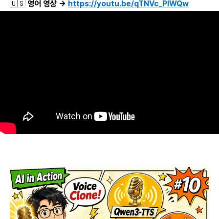
🇺🇸 영어 영상 →
https://youtu.be/qTNVc_PIWQw