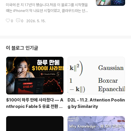
하는 스터디가 아니라, 각자가 AI로 만들고 있는 프로젝트
미국에 온 지 17년이 됐습니다.처음 이 블로그를 시작했을
를 직접 들고 와서 함께 실험하고 피드백을 나누는 자리입
때는 iPhone이 막 나오던 시절이었고, 클라우드라는 단어
니다.■ 첫 모임에서 무엇을 했나? 이번 첫 모임의 핵심은
가 낯설던 때였습니다. 그 이후로 스마트폰 혁명, 소셜 미디
GOBI Space와 GOBI Desktop 실습이었습니..
0
0
2026. 5. 15.
어, 빅데이터, 딥러닝… 수많은 기술의 파도가 지나갔는데,
지금 제가 느끼는 건 그 어떤 때보다도 변화의 속도가 빠르
다는 겁니다.그 중심에 있는 AI. 그냥 쓰는 것을 넘어서, 직
접 만들고 실험하고 기록하기 시작했습니다. 매주 일요일
AI in Action 라이브 방송을 진행하고 있고, 이번 9회 방
이 블로그 인기글
송 요약 영상을 유튜브에 올렸습니다. 이 글에서는 영상에
담긴 주요 실험들과 그 과정에서 배운 것들을 공유합니다.1.
영상 자체가 실험이다 — 완전 자동화 영상 제작 파이프라
인이번 AI in Action #9 요약 영상은 처음부터 끝까..
$100이 하루 만에 사라졌다 — A
D2L - 11.2. Attention Poolin
nthropic Fable 5 유료 전환 사
g by Similarity
용기