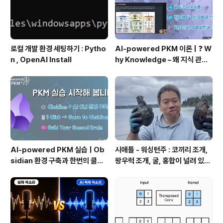
로컬 개발 환경 세팅하기 : Pytho
AI-powered PKM 이론 | ❓ W
n , OpenAI Install
hy Knowledge – 왜 지식 관리
인가?, 🔄 지식 관리 사이클, 🔁 정
보에서 지식으로의 전환, 🛠️ 지식
관리 실패 패턴과 극복
AI-powered PKM 실습 | Ob
시애틀 - 워싱턴주 : 코끼리 조개,
sidian 환경 구축과 한번의 클릭
왕우럭 조개, 굴, 홍합이 널려 있는
으로 웹 정보를 로컬에 저장하기
집 근처 해변.
(Web Clipper)