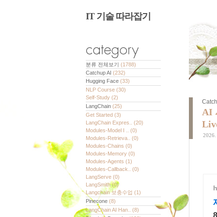
IT 기술 따라잡기
분류 전체보기
(1788)
Catchup AI
(232)
Hugging Face
(33)
NLP Course
(30)
Self-Study
(2)
Catch
LangChain
(25)
AI
Get Started
(3)
Li
LangChain Expres..
(20)
Modules-Model I ..
(0)
2026. 
Modules-Retrieva..
(0)
Modules-Chains
(0)
Modules-Memory
(0)
Modules-Agents
(1)
Modules-Callback..
(0)
LangServe
(0)
LangSmith
(0)
h
Langchain 보충수업
(1)
Pinecone
(8)
LangChain AI Han..
(8)