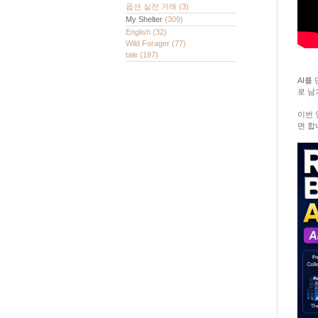
옵션 실전 거래
(3)
My Shelter
(309)
English
(32)
Wild Forager
(77)
tale
(197)
AI를
로 남
이번 
면 합