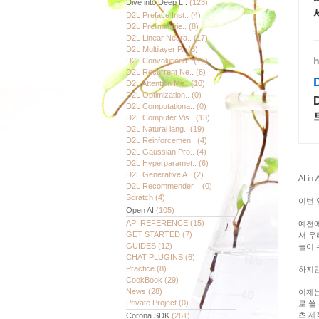
Dive into Deep L..
(123)
D2L Preface Inst..
(4)
D2L Preliminarie..
(8)
D2L Linear Neura..
(17)
D2L Multilayer P..
(8)
h
D2L Convolutiona..
(16)
D2L Recurrent Ne..
(8)
D2L Attention Me..
(10)
D2L Optimization..
(0)
D2L Computationa..
(0)
D2L Computer Vis..
(13)
D2L Natural lang..
(19)
D2L Reinforcemen..
(4)
D2L Gaussian Pro..
(4)
D2L Hyperparamet..
(6)
D2L Generative A..
(2)
AI i
D2L Recommender ..
(0)
Scratch
(4)
이번 
Open AI
(105)
API REFERENCE
(15)
예전에
GET STARTED
(7)
서 우
GUIDES
(12)
들이 
CHAT PLUGINS
(6)
Practice
(8)
하지만
CookBook
(29)
News
(28)
이제는
Private Project
(0)
로 쓸
츠 제
Corona SDK
(261)