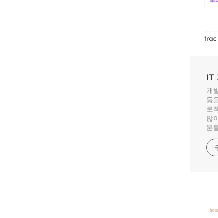
I
개발
등을
로젝
많이
분들
hom