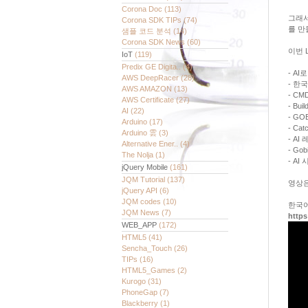
Corona Doc
(113)
그래서
Corona SDK TIPs
(74)
를 만
샘플 코드 분석
(14)
Corona SDK News
(60)
이번 
IoT
(119)
Predix GE Digita..
(4)
- A
AWS DeepRacer
(28)
- 한
AWS AMAZON
(13)
- CM
AWS Certificate
(27)
- Bu
AI
(22)
- G
Arduino
(17)
- C
Arduino 雲
(3)
- A
Alternative Ener..
(4)
- G
The Nolja
(1)
- A
jQuery Mobile
(161)
JQM Tutorial
(137)
영상은
jQuery API
(6)
JQM codes
(10)
한국어
JQM News
(7)
https
WEB_APP
(172)
HTML5
(41)
Sencha_Touch
(26)
TIPs
(16)
HTML5_Games
(2)
Kurogo
(31)
PhoneGap
(7)
Blackberry
(1)