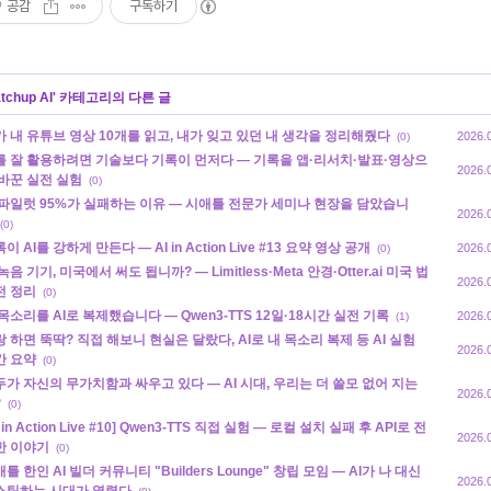
공감
구독하기
tchup AI
' 카테고리의 다른 글
가 내 유튜브 영상 10개를 읽고, 내가 잊고 있던 내 생각을 정리해줬다
2026.
(0)
I를 잘 활용하려면 기술보다 기록이 먼저다 — 기록을 앱·리서치·발표·영상으
2026.
 바꾼 실전 실험
(0)
I 파일럿 95%가 실패하는 이유 — 시애틀 전문가 세미나 현장을 담았습니
2026.
(0)
이 AI를 강하게 만든다 — AI in Action Live #13 요약 영상 공개
2026.
(0)
 녹음 기기, 미국에서 써도 됩니까? — Limitless·Meta 안경·Otter.ai 미국 법
2026.
전 정리
(0)
목소리를 AI로 복제했습니다 — Qwen3-TTS 12일·18시간 실전 기록
2026.
(1)
랑 하면 뚝딱? 직접 해보니 현실은 달랐다, AI로 내 목소리 복제 등 AI 실험
2026.
간 요약
(0)
두가 자신의 무가치함과 싸우고 있다 — AI 시대, 우리는 더 쓸모 없어 지는
2026.
?
(0)
I in Action Live #10] Qwen3-TTS 직접 실험 — 로컬 설치 실패 후 API로 전
2026.
한 이야기
(0)
틀 한인 AI 빌더 커뮤니티 "Builders Lounge" 창립 모임 — AI가 나 대신
2026.
스팅하는 시대가 열렸다