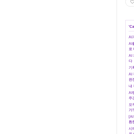
'
Ca
AI
A
로
A
다
기록
AI
완
내 
AI
주
모
가
[A
환
시애
포