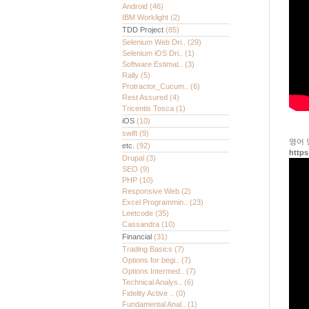
Android
(46)
IBM Worklight
(2)
TDD Project
(85)
Selenium Web Dri..
(29)
Selenium iOS Dri..
(1)
Software Estimat..
(3)
Rally
(5)
Protractor_Cucum..
(6)
Rest Assured
(4)
Tricentis Tosca
(1)
iOS
(10)
swift
(9)
영어 
etc.
(92)
https
Drupal
(3)
SEO
(9)
PHP
(10)
Responsive Web
(2)
Excel Programmin..
(23)
Leetcode
(35)
Cassandra
(10)
Financial
(31)
Trading Basics
(7)
Options for begi..
(7)
Options Intermed..
(7)
Technical Analys..
(6)
Fidelity Active ..
(0)
Fundamental Anal..
(1)