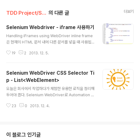
더보기
TDD Project/Selenium Web Driver
의 다른 글
Selenium Webdriver - iframe 사용하기
글 내용
Handling iFrames using WebDriver inline frame
은 현재의 HTML 문서 내에 다른 문서를 넣을 때 사용됩니
다. 즉 iframe은 웹페이지 안에 있는 웹페이지를 말하는거
19
2
2013. 12. 5.
죠. iframe은 별도로 DOM을 가지고 있습니다. iframe을
사용하는 HTML 소스코드는 아래와 같이 사용하시면 됩
니다 위의 코드를 보면 iframe안에 또 다른 iframe이 있
Selenium WebDriver CSS Selector Ti
는 걸 보실 수 있을 겁니다. 안쪽의 iframe으로 가려면 바
깥쪽의 iframe 을 지나가야 되고 또 그 안쪽의 iframe 안
p - List<WebElement>
글 내용
에도 body가 있습니다.그리고 나서 다시 안쪽의 iframe
오늘은 회사에서 작업하다가 체험한 유용한 로직을 정리해
은 을 나와서 바깥쪽 iframe 까지 나오면 이제 OK 버튼을
두어야 겠다. Selenium WebDriver로 Automation T
보게 됩니다. 테스트를 작성하려면 이 과정을 거쳐야 합니
esting 작업을 하고 있는데 위와 같은 링크가 나타났다.예
다. iframe..
23
0
2013. 12. 4.
를 들어 이중에서 세번째 것을 클릭해야 하는데 ... 이걸 어
떻게 클릭해야 할지.... 여러번 헤매다가 찾아낸 방법이다.
List solution = WebDriverAction.getElemtnts(By.
cssSelector("input[type='button'][value='tes
t'"));for(WebElement aaa : solution){if(aaa.getAtt
이 블로그 인기글
ribute("onClick").contains("CCCC")) {aaa.click();