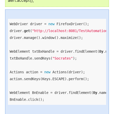
alert.accept();
WebDriver driver = 
new
 FirefoxDriver();

driver.
get
(
"http://localhost:8081/TestAutomation/Es
driver.manage().window().maximize();

WebElement txtBxHandle = driver.findElement(
By
.name
txtBxHandle.sendKeys(
"Socrates"
);

Actions action = 
new
 Actions(driver);

action.sendKeys(Keys.ESCAPE).perform();

WebElement BnEnable = driver.findElement(
By
.name(
"b
BnEnable.click();