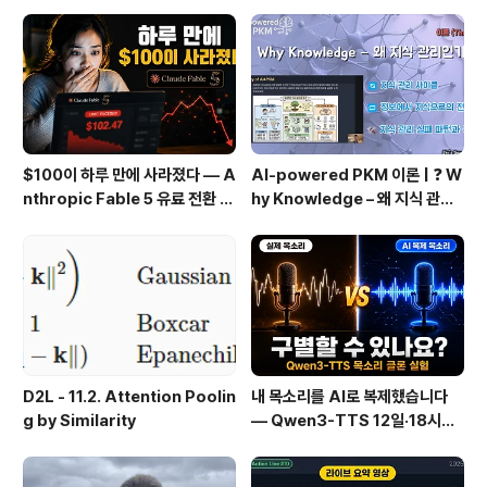
} } 일단 cssSelector를 사용해서 type과 val..
$100이 하루 만에 사라졌다 — A
AI-powered PKM 이론 | ❓ W
nthropic Fable 5 유료 전환 사
hy Knowledge – 왜 지식 관리
용기
인가?, 🔄 지식 관리 사이클, 🔁 정
보에서 지식으로의 전환, 🛠️ 지식
관리 실패 패턴과 극복
D2L - 11.2. Attention Poolin
내 목소리를 AI로 복제했습니다
g by Similarity
— Qwen3-TTS 12일·18시간
실전 기록