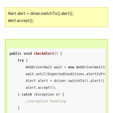
Alert alert = driver.switchTo().alert();
alert.accept();
public
void
checkAlert
()
{
try
{
WebDriverWait
 wait 
=
new
WebDriverWait
(
driv
        wait
.
until
(
ExpectedConditions
.
alertIsPresen
Alert
 alert 
=
 driver
.
switchTo
().
alert
();
        alert
.
accept
();
}
catch
(
Exception
 e
)
{
//exception handling
}