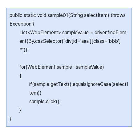
public static void sample01(String selectItem) throws
Exception {
List<WebElement> sampleValue = driver.findElem
ent(By.cssSelector("div[id='aaa'][class='bbb']
*"));
for(WebElement sample : sampleValue)
{
if(sample.getText().equalsIgnoreCase(selectI
tem))
sample.click();
}
}