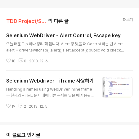
더보기
TDD Project/Selenium Web Driver
의 다른 글
Selenium WebDriver - Alert Control, Escape key
글 내용
오늘 배운 Tip 하나 정리 해 둡니다. Alert 창 떴을 때 Control 하는 법 Alert
alert = driver.switchTo().alert();alert.accept(); public void checkAl
ert() { try { WebDriverWait wait = new WebDriverWait(driver, 2); w
18
0
2013. 12. 6.
ait.until(ExpectedConditions.alertIsPresent()); Alert alert = driver.
switchTo().alert(); alert.accept(); } catch (Exception e) { //exceptio
n handling } } driver.switchTo().alert().accept(); or driver.switchT
Selenium Webdriver - iframe 사용하기
o..
글 내용
Handling iFrames using WebDriver inline frame
은 현재의 HTML 문서 내에 다른 문서를 넣을 때 사용됩니
다. 즉 iframe은 웹페이지 안에 있는 웹페이지를 말하는거
19
2
2013. 12. 5.
죠. iframe은 별도로 DOM을 가지고 있습니다. iframe을
사용하는 HTML 소스코드는 아래와 같이 사용하시면 됩
니다 위의 코드를 보면 iframe안에 또 다른 iframe이 있
는 걸 보실 수 있을 겁니다. 안쪽의 iframe으로 가려면 바
깥쪽의 iframe 을 지나가야 되고 또 그 안쪽의 iframe 안
이 블로그 인기글
에도 body가 있습니다.그리고 나서 다시 안쪽의 iframe