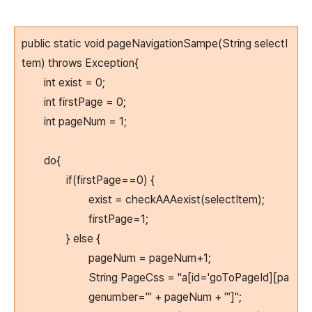
public static void pageNavigationSampe(String selectI
tem) throws Exception{
int exist = 0;
int firstPage = 0;
int pageNum = 1;
do{
if(firstPage==0) {
exist = checkAAAexist(selectItem);
firstPage=1;
} else {
pageNum = pageNum+1;
String PageCss = "a[id='goToPageId][pa
genumber='" + pageNum + "']";