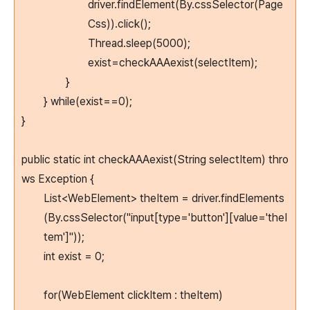
driver.findElement(By.cssSelector(Page
Css)).click();
Thread.sleep(5000);
exist=checkAAAexist(selectItem);
}
} while(exist==0);
}
public static int checkAAAexist(String selectItem) thro
ws Exception {
List<WebElement> theItem = driver.findElements
(By.cssSelector("input[type='button'][value='theI
tem']"));
int exist = 0;
for(WebElement clickItem : theItem)