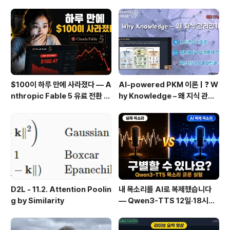
은 을 나와서 바깥쪽 iframe 까지 나오면 이제 OK 버튼을
보게 됩니다. 테스트를 작성하려면 이 과정을 거쳐야 합니
다. iframe..
$100이 하루 만에 사라졌다 — A
AI-powered PKM 이론 | ❓ W
nthropic Fable 5 유료 전환 사
hy Knowledge – 왜 지식 관리
용기
인가?, 🔄 지식 관리 사이클, 🔁 정
보에서 지식으로의 전환, 🛠️ 지식
관리 실패 패턴과 극복
D2L - 11.2. Attention Poolin
내 목소리를 AI로 복제했습니다
g by Similarity
— Qwen3-TTS 12일·18시간
실전 기록