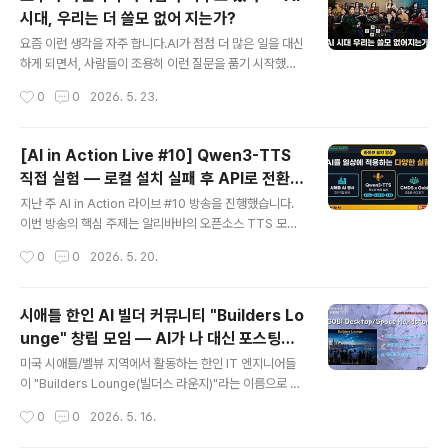
상의 나레이션은 제 실제 목소리가 아닙니다. 알리바바의
시대, 우리는 더 쓸모 없어 지는가?
Qwen3-TTS API를 사용해 제 목소리를 복제한 AI 음성
글 내용
입니다. 작동 방식은 두 단계입니다. - 1단계 (Voice Enro
요즘 이런 생각을 자주 합니다.AI가 점점 더 많은 일을 대신
llment): 샘플 음성 파일을 업로드해 고유한 Voice ID 생
하게 되면서, 사람들이 조용히 이런 질문을 품기 시작했습
성 - 2단계 (Synthesis): 그 Voice ID로 원하는 텍스트를
니다."나는 쓸모 있는 사람인가?"거창한 질문처럼 보이지
작성시간
0
0
2026. 5. 23.
음..
만, 사실 이건 아주 오래된 질문입니다. AI가 등장하기 훨씬
전부터 우리 안에 있었던 불안이죠. AI는 그것을 새로 만들
어 낸 게 아니라, 이미 있던 것을 더 선명하게 드러내고 있
[AI in Action Live #10] Qwen3-TTS
을 뿐입니다.이 주제를 오랫동안 생각해 왔고, 결국 글과 영
직접 실험 — 로컬 설치 실패 후 API로 전환한
상으로 정리했습니다. 한국어와 영어 버전을 모두 만들었
글 내용
이야기
으니, 편하신 언어로 보시거나 주변에 공유해 주세요.영상
지난 주 AI in Action 라이브 #10 방송을 진행했습니다.
으로 보기바쁜 일상 속에서 글보다 영상이 편하신 분들을
이번 방송의 핵심 주제는 알리바바의 오픈소스 TTS 모델
위해 유튜브 영상도 함께 만들었습니다. ▶ 한국어 영상 —
인 Qwen3-TTS 실험이었는데,기대와 다르게 완성까지
작성시간
0
0
2026. 5. 20.
https://youtu.be/DgqbSLjDT-A ▶ English Vers..
가지 못했습니다.실패한 과정도 기록으로 남기는 게 이 블
로그의 방향이라 솔직하게 정리해봅니다. ## Qwen3-T
TS란? 알리바바 Qwen 팀이 개발한 텍스트-투-스피치
시애틀 한인 AI 빌더 커뮤니티 "Builders Lo
(TTS) 모델로,Apache 2.0 라이선스로 공개된 오픈소스
unge" 창립 모임 — AI가 나 대신 포스팅하
입니다. 주요 스펙:- 응답 속도: 97ms (실시간 대화에도
글 내용
는 시대가 열렸다
활용 가능한 초저지연)- 지원 언어: 10개 언어 (한국어 포
미국 시애틀/벨뷰 지역에서 활동하는 한인 IT 엔지니어들
함)- Voice Clone: 단 3초짜리 음성 샘플로 목소리 복제
이 "Builders Lounge(빌더스 라운지)"라는 이름으로 첫
가능- 비용: 로컬 설치 시 무료 / API 사용 시 유료 OpenA
공식 모임을 가졌습니다. 이 블로그를 오래 보셨던 분들은
작성시간
0
0
2026. 5. 16.
I TTS와 비교하면 가격이 더 저렴하고 (..
아시겠지만, 저는 17년 전 미국에 처음 왔을 때부터 여기서
배운 새로운 IT 기술과 소식들을 기록해 왔습니다. 그리고