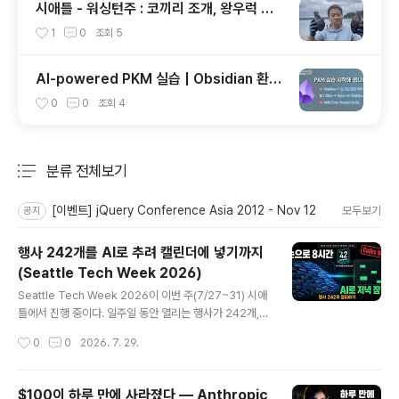
시애틀 - 워싱턴주 : 코끼리 조개, 왕우럭 조
개, 굴, 홍합이 널려 있는 집 근처 해변.
1
0
조회
5
AI-powered PKM 실습 | Obsidian 환경
구축과 한번의 클릭으로 웹 정보를 로컬에 저
0
0
조회
4
장하기 (Web Clipper)
분류 전체보기
주요 글 목록
[이벤트] jQuery Conference Asia 2012 - Nov 12
모두보기
공지
행사 242개를 AI로 추려 캘린더에 넣기까지
(Seattle Tech Week 2026)
글 내용
Seattle Tech Week 2026이 이번 주(7/27~31) 시애
틀에서 진행 중이다. 일주일 동안 열리는 행사가 242개,
그중 AI 태그가 붙은 것만 77개다.전부 내 관심 분야라 오
작성시간
0
0
2026. 7. 29.
히려 고르기가 어려웠다. 갈 만한 게 없는 게 아니라, 관심
가는 게 한 주에 몰려 있는 게 문제였다. 행사 하나 확인하
는 데 2분씩만 잡아도 8시간이 넘는다.이걸 AI에게 맡기는
$100이 하루 만에 사라졌다 — Anthropic