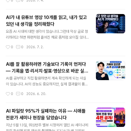
0
0
2026. 7. 4.
부분들을 찾아내서, 한 번 만들어두면 계속 재사용할 수 있
에이터는 어떻게 일해야 하는가에 대한 이야기였습니다.발
는 자동화 도구로 만들어..
표 영상 전체를 유튜브에 공개했습니다. 👉 [영상 바로 보
기] https://youtu.be/cmC1GFARQus 발표에서 보여
AI가 내 유튜브 영상 10개를 읽고, 내가 잊고
드린 것발표에서 직접 시연을 했는데요. 제가 사는 동네인
있던 내 생각을 정리해줬다
Tehaleh 커뮤니티 소개 영상을 AI 도구들을 활용해 36분
글 내용
만에 만드는 과정을 화면으로 보여드렸습니다.한국어 버전
요즘 AI 시대에 대한 생각이 많습니다.그런데 막상 글로 정
과 영어 버전, 두 가지를 만들었습니다.그런데 "AI가 다 해
리하려고 하면 파편처럼 흩어진 채로 좀처럼 모이질 않더
준다"는 이야기를 하려고 한 게 아니었습니다.오히려 반대
라고요. 머릿속에는 분명히 뭔가 있는데, 그게 하나의 흐름
작성시간
0
0
2026. 7. 2.
였습니다. 핵심 메시지: 기록이 AI를..
으로 연결되질 않는 느낌이었습니다.그러다가 문득 생각했
습니다."내가 지난 2년 동안 AI에 대해서 유튜브에 뭔가 만
들어놨었지?"실험 ① — AI가 나의 두 번째 뇌가 되다찾아
AI를 잘 활용하려면 기술보다 기록이 먼저다
보니 AI 시대의 변화에 대한 영상이 일곱 편쯤 있었습니다.
— 기록을 앱·리서치·발표·영상으로 바꾼 실전
그 영상들의 대본(transcript)을 전부 AI에게 넘기면서 물
글 내용
실험
었습니다."내 AI 세계관을 정리해봐."결과를 보고 솔직히
AI를 공부하고 직접 활용하면서 계속 확인하게 되는 사실
놀랐습니다.AI는 제 생각을 6개 항목으로 깔끔하게 정리해
이 있습니다. AI의 성능도 중요하지만, 실제 결과물의 품질
줬는데, 요즘 머릿속에서 맴돌던 파편들이 거기 다 들어 있
을 결정하는 것은 AI에게 제공할 수 있는 ‘기록’과 ‘맥락’이
작성시간
0
0
2026. 6. 20.
었습니다. 기본적인 생각은 2년 전이나 지금이나 변하지
라는 점입니다.이번 AI in Action #14에서는 제가 일주일
않았더라고요...
동안 쌓아 둔 활동 기록을 AI와 함께 활용해 실제 결과물로
전환하는 과정을 실험했습니다.아이디어와 결과물 사이의
AI 파일럿 95%가 실패하는 이유 — 시애틀
단계가 줄어들다예전에는 아이디어를 실제 결과물로 만들
전문가 세미나 현장을 담았습니다
기까지 많은 중간 단계가 필요했습니다. 필요한 기술을 배
글 내용
우고, 자료를 찾고, 초안을 작성하고, 여러 차례 수정해야
지난 5월 13일, 워싱턴주 벨뷰 시청에서 열린 AI 세미나에
했습니다.AI는 이 과정의 상당 부분을 줄여 줍니다. 그러나
직접 참석해 발표 영상을 촬영했습니다."AI가 왜 기업에서