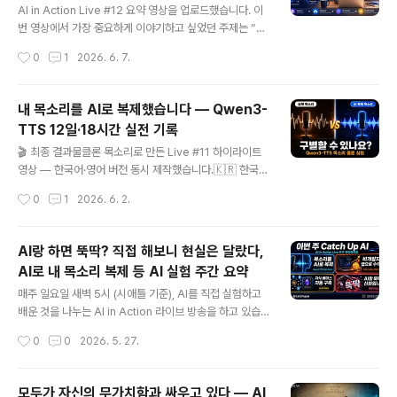
니다 한국은 대화 당사자 한 명이 동의하면 녹음이 가능합
AI in Action Live #12 요약 영상을 업로드했습니다. 이
니다.하지만 미국은 주(州)마다 법이 다릅니다. 크게 두 가
번 영상에서 가장 중요하게 이야기하고 싶었던 주제는 “기
지로 나뉩니다: - **일방 동의제 (One-Party Consent)
록이 AI의 컨텍스트가 된다”는 것입니다. 예전에는 데이터
작성시간
0
1
2026. 6. 7.
**: 대화 참여자 중 한 명만 동의..
를 모으고, 정리하고, 데이터베이스에 넣고, 앱으로 활용하
는 일이 쉽지 않았습니다. 그래서 우리가 인터넷에서 만들
어내는 많은 데이터는 구글, 페이스북, 애플, 마이크로소프
내 목소리를 AI로 복제했습니다 — Qwen3-
트 같은 빅테크 기업들이 주로 가져가고 활용했습니다. 하
TTS 12일·18시간 실전 기록
지만 AI 시대에는 상황이 달라지고 있습니다. 이제는 꼭 복
글 내용
잡한 데이터베이스나 앱을 만들지 않아도, 우리가 매일 남
🎬 최종 결과물클론 목소리로 만든 Live #11 하이라이트
기는 자연어 기록이 AI에게 바로 쓸 수 있는 컨텍스트가 될
영상 — 한국어·영어 버전 동시 제작했습니다.🇰🇷 한국어
수 있습니다. 회의 메모, 학습 기록, 프로젝트 로그, 아이디
영상 (15분 46초)https://youtu.be/2wk0_VQx9I8
작성시간
0
1
2026. 6. 2.
어, 대화 내용, 콘텐츠 제작 과정 같은 것들이 모두 나중에
🇺🇸 영어 영상 (13분 9초)https://youtu.be/WwgQD
AI와 ..
PXcHWs 지금 이 영상의 나레이션, 제 진짜 목소리가 아
닙니다.알리바바 Qwen3-TTS가 3초짜리 제 음성 샘플
AI랑 하면 뚝딱? 직접 해보니 현실은 달랐다,
하나로 복제한 AI 버전입니다.캘린더로는 12일, 실제 집중
AI로 내 목소리 복제 등 AI 실험 주간 요약
작업 시간은 단 18시간이었습니다.이 글에서는 그 여정 전
글 내용
체 — 기술 선택부터 샘플 튜닝, 영상 파이프라인 연동까지
매주 일요일 새벽 5시 (시애틀 기준), AI를 직접 실험하고
— 를 정리합니다.🤖 Qwen3-TTS란?알리바바 Qwen
배운 것을 나누는 AI in Action 라이브 방송을 하고 있습
팀이 2026년 1월 Apache-2.0으로 공개한 오픈소스 T
니다. 이번 주는 Live #11, 2026년 5월 24일 방송의 하
작성시간
0
0
2026. 5. 27.
TS(텍스트 음성 변환..
이라이트를 영상으로 정리했습니다. 이번 영상에서 다룬 4
가지 이야기를 소개합니다. ## 1. 내 목소리를 AI로 복제했
다 — Qwen3-TTS Voice Clone 이번 하이라이트 영
모두가 자신의 무가치함과 싸우고 있다 — AI