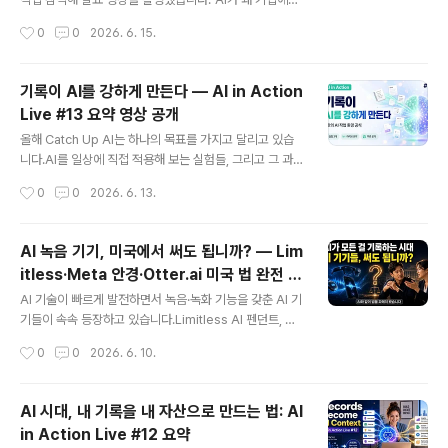
AI가 내가 무엇을 해왔고 무엇을 원하는지 모른다면 결과
자꾸 실패할까?" 라는 질문을 오랫동안 품고 있었는데, 이
작성시간
0
0
2026. 6. 15.
는 쉽게 엉뚱한 방향으로 흘러갑니다.그래서 AI 시대에는
날 현장에서 그 답을 꽤 명확하게 들을 수 있었습니다. 요약
기록이 더욱 ..
영상으로 만들어 Catch Up AI 채널에 공개했으니, 현장
에 가지 못하신 분들도 핵심 내용을 빠르게 확인하실 수 있
기록이 AI를 강하게 만든다 — AI in Action
습니다.이날 발표한 전문가 3인 + 패널 Q&A🔴 Lana Fe
Live #13 요약 영상 공개
ng, Ph.D. — Cogzia 공동창업자MIT 연구 결과 AI 파일
글 내용
럿의 95%는 개념 검증 단계에서 멈춥니다. 실패 원인의 7
올해 Catch Up AI는 하나의 목표를 가지고 달리고 있습
0%는 기술 문제가 아니라 사람의 문제 — 도메인 전문가
니다.AI를 일상에 직접 적용해 보는 실험들, 그리고 그 과정
참여율이 고작 5%에 불과하기 때문입니다.에너지 업계에
에서 얻은 인사이트를 솔직하게 나누는 것.이번 13회 라이
작성시간
0
0
2026. 6. 13.
서 2주 걸리던 재무 분석이 AI 도입 후 30분으..
브 요약 영상에서도 실험 3가지를 진행했고, 그 과정에서
꽤 중요한 깨달음을 하나 얻었습니다.💡 핵심 인사이트: 기
록이 AI의 작업 환경이 된다AI가 갑자기 더 똑똑해진 게 아
AI 녹음 기기, 미국에서 써도 됩니까? — Lim
닙니다.AI와 함께 한 작업들을 기록해 뒀기 때문에 가능했
itless·Meta 안경·Otter.ai 미국 법 완전 정
던 겁니다.AI는 자연어 문서를 빠르게 읽고 정리합니다. 기
글 내용
리
록이 쌓일수록 AI가 받는 컨텍스트가 풍부해지고, 그 컨텍
AI 기술이 빠르게 발전하면서 녹음·녹화 기능을 갖춘 AI 기
스트는 다음 작업으로 이어집니다. 기록은 AI에게 주는 배
기들이 속속 등장하고 있습니다.Limitless AI 펜던트, Me
경 정보가 아니라, AI가 실제로 일할 수 있게 해주는 작업
ta Ray-Ban 스마트 글래스, Otter.ai, Fireflies.ai... 한
작성시간
0
0
2026. 6. 10.
환경입니다.🧪 이번 방송의 실험들실험 0 — 런다운을 캔버
국에서도 이름은 많이 들어보셨을 겁니다.그런데 막상 이
스로 ..
런 기기들을 쓰려고 할 때 이런 생각이 드신 적 없으신가
요? "이거, 법적으로 괜찮은 거 맞지?" 특히 미국을 여행하
AI 시대, 내 기록을 내 자산으로 만드는 법: AI
거나 미국 비즈니스를 하시는 분들이라면 한 번쯤 짚어봐
in Action Live #12 요약
야 할 문제입니다.## 미국 녹음법, 생각보다 훨씬 복잡합
글 내용