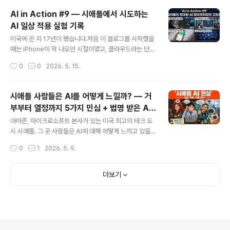
요즘 제가 가장 열심히 파고 있는 분야가 바로 AI입니다.■
AI in Action #9 — 시애틀에서 시도하는
Builders Lounge란? 시애틀/벨뷰 지역을 중심으로 활동
AI 일상 적용 실험 기록
하는 한인 AI 빌더들의 모임입니다.단순히 AI 소식을 공유
글 내용
하는 스터디가 아니라, 각자가 AI로 만들고 있는 프로젝트
미국에 온 지 17년이 됐습니다.처음 이 블로그를 시작했을
를 직접 들고 와서 함께 실험하고 피드백을 나누는 자리입
때는 iPhone이 막 나오던 시절이었고, 클라우드라는 단어
니다.■ 첫 모임에서 무엇을 했나? 이번 첫 모임의 핵심은
가 낯설던 때였습니다. 그 이후로 스마트폰 혁명, 소셜 미디
작성시간
0
0
2026. 5. 15.
GOBI Space와 GOBI Desktop 실습이었습니..
어, 빅데이터, 딥러닝… 수많은 기술의 파도가 지나갔는데,
지금 제가 느끼는 건 그 어떤 때보다도 변화의 속도가 빠르
다는 겁니다.그 중심에 있는 AI. 그냥 쓰는 것을 넘어서, 직
시애틀 사람들은 AI를 어떻게 느낄까? — 거
접 만들고 실험하고 기록하기 시작했습니다. 매주 일요일
부부터 열정까지 5가지 민심 + 법명 받은 AI
AI in Action 라이브 방송을 진행하고 있고, 이번 9회 방
글 내용
스님
송 요약 영상을 유튜브에 올렸습니다. 이 글에서는 영상에
아마존, 마이크로소프트 본사가 있는 미국 최고의 테크 도
담긴 주요 실험들과 그 과정에서 배운 것들을 공유합니다.1.
시 시애틀. 그 곳 사람들은 AI에 대해 어떻게 느끼고 있을까
영상 자체가 실험이다 — 완전 자동화 영상 제작 파이프라
요?당연히 다들 열정적으로 쓸 것 같지만, 막상 물어보니
작성시간
0
1
2026. 5. 9.
인이번 AI in Action #9 요약 영상은 처음부터 끝까..
전혀 그렇지 않았습니다.미국 시애틀 지역 신문 Axios Se
attle이 독자들에게 직접 AI 사용 경험을 물었고, 그 답변
들을 바탕으로 영상을 만들었습니다.시애틀 AI 민심 5가지
더보기
❌ 1. 거부하는 사람 — "AI는 생각만 해도 소름 끼쳐요"환
경 활동가 Niamh는 AI를 완전히 끊었습니다. 이유는 두
가지입니다. AI 데이터센터가 환경에 미치는 영향, 그리고
자녀들의 일자리를 빼앗는다는 우려. 그녀에게 AI는 단순
한 불편함이 아니라 존재론적 위협입니다.😰 2. 불안한 사