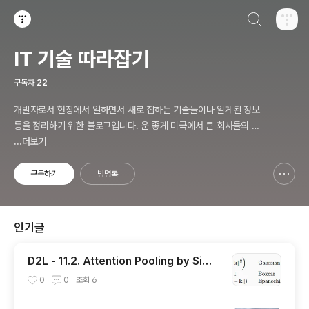
검색하기
티스토리
IT 기술 따라잡기
구독자
22
개발자로서 현장에서 일하면서 새로 접하는 기술들이나 알게된 정보
등을 정리하기 위한 블로그입니다. 운 좋게 미국에서 큰 회사들의 프
로젝트에서 컬설턴트로 일하고 있어서 새로운 기술들을 접할 기회가
...더보기
많이 있습니다. 미국의 IT 프로젝트에서 사용되는 툴들에 대해 많은
분들과 정보를 공유하고 싶습니다.
구독하기
방명록
신고하기 레이어
열기
인기글
D2L - 11.2. Attention Pooling by Simil
arity
0
0
조회
6