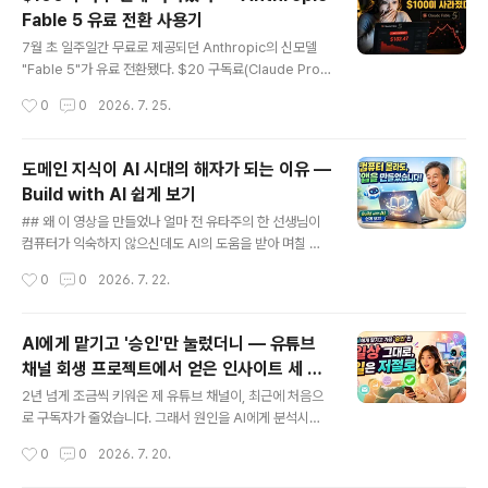
과정에서, 같은 문제를 두 에이전트가 어떻게 다르게 접근
Fable 5 유료 전환 사용기
하는지 꽤 선명하게 볼 수 있었다. 결론부터 말하면 이번 건
글 내용
은 명확히 Codex Win이었다.1. Claude Code가 막힌
7월 초 일주일간 무료로 제공되던 Anthropic의 신모델
지점처음 요청은 단순했다. "이 페이지에 있는 행사들을 정
"Fable 5"가 유료 전환됐다. $20 구독료(Claude Pro)
리해줘."Claude Code는 Luma 허브 페이지를 찾아냈
에는 포함되지 않고, Usage Credits를 별도로 결제해야
작성시간
0
0
2026. 7. 25.
다. 거기까지는 문제없었다. 그런데 각 ..
쓸 수 있는 구조다. 마침 $100짜리 무료 크레딧(9/19 만
료)과 이전 크레딧 약 $18(8월 만료)이 남아 있어서, 어차
피 쓸 거 제대로 실측해보기로 했다. 시작 잔액은 $25.08,
도메인 지식이 AI 시대의 해자가 되는 이유 —
Monthly Spend Limit은 $20으로 걸어뒀다. "설마 이
Build with AI 쉽게 보기
걸 넘기겠어" 싶었다.첫날 저녁, 한도 118% 초과착각이었
글 내용
다. 첫날 저녁, 슬라이드 컴포넌트 몇 개를 고치는 사이 Mo
## 왜 이 영상을 만들었나 얼마 전 유타주의 한 선생님이
nthly Spend Limit을 118% 초과했다는 메시지가 떴다.
컴퓨터가 익숙하지 않으신데도 AI의 도움을 받아 며칠 만
작업이 그대로 멈췄다.하루 반나절 만에 한도를 4번 올리
에 앱을 만드는 과정을 옆에서 도와드렸습니다. 그분이 만
작성시간
0
0
2026. 7. 22.
다그때부터 이상..
든 건 자신의 인생 이야기를 말로 들려주면 녹음해서 글로
바꾸고, 책으로 엮을 수 있는 문서로 정리해 프린트까지 해
주는 앱이었습니다. 특별한 코딩 재능이 있어서가 아니라,
AI에게 맡기고 '승인'만 눌렀더니 — 유튜브
평생 쌓아온 경험 자체가 이미 충분한 재료였기 때문입니
채널 회생 프로젝트에서 얻은 인사이트 세 가
다. 이 경험을 바탕으로, 시애틀의 송재희님이 정리하신 무
글 내용
지
료 가이드 "Build with AI"를 쉽게 풀어 소개하는 영상을
2년 넘게 조금씩 키워온 제 유튜브 채널이, 최근에 처음으
만들었습니다. 대상은 개발자가 아니라, 자기 분야의 경험
로 구독자가 줄었습니다. 그래서 원인을 AI에게 분석시켜
과 지식은 풍부하지만 컴퓨터는 어렵게 느껴지는 분들입니
봤습니다. "몰락한 유튜브 채널 살리기 프로젝트"는 여기서
작성시간
0
0
2026. 7. 20.
다. https://youtu.be/T9BCpJ_ffzQ ## Build with ..
시작합니다. https://youtu.be/uvR--_klsMg## 언어
장벽은 아직 안 무너졌다여러 원인 중 하나가 뜻밖이었습