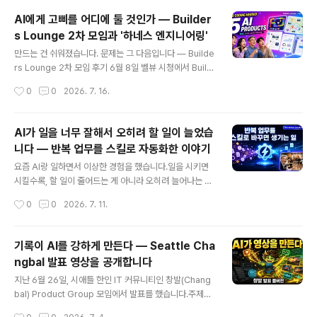
니다. 저는 AI 번역이 좋아지고 유튜브 더빙 기능까지 나온
AI에게 고삐를 어디에 둘 것인가 — Builder
걸 보면서, 언어 장벽이 예전만큼 크지 않을 거라고 판단했
s Lounge 2차 모임과 '하네스 엔지니어링'
습니다. 그래서 같은 내용을 한국어 영상과 영어 영상, 두
글 내용
버전으로 만들어 올려왔는데요. AI로 채널 데이터를 뜯어
만드는 건 쉬워졌습니다. 문제는 그 다음입니다 — Builde
보니, 이 판단 자체가 하락의 원인 중 하나였습니다. 시청자
rs Lounge 2차 모임 후기 6월 8일 벨뷰 시청에서 Build
는 여전히 자기 언어로 된 콘텐츠를 원했고, 두 버전으로 쪼
ers Lounge 2차 모임을 했습니다. 규칙은 하나였습니다.
작성시간
0
0
2026. 7. 16.
개는 전략은 각 버전의 노출과 완청률을 동시에 갉아먹고
슬라이드 말고 만든 걸 가져올 것.다섯 분이 각자 AI로 만든
있었습..
Product를 들고 오셨습니다. 개발자도 있었고, 코드 한 줄
안 써본 분도 있었습니다. 그런데 다섯 개 모두 실제로 돌아
AI가 일을 너무 잘해서 오히려 할 일이 늘었습
갔습니다.전체 영상(1시간 28분)은 아래에 있습니다. 이
니다 — 반복 업무를 스킬로 자동화한 이야기
글에서는 그날 나온 것들을 정리하고, 끝나고 나서도 계속
글 내용
생각하게 된 두 가지 이야기를 덧붙입니다. https://yout
요즘 AI랑 일하면서 이상한 경험을 했습니다.일을 시키면
u.be/Racs4wG3BtA 이날 나온 다섯 개두뇌 훈련 보드
시킬수록, 할 일이 줄어드는 게 아니라 오히려 늘어나는 겁
게임 — 김성진개발자 한 분과 개발을 전혀 모르는 분이 함
니다.처음엔 이해가 안 됐습니다. AI가 일을 대신 해주는데
작성시간
0
0
2026. 7. 11.
께 만든 보드게임입니다. 컴퓨터와..
왜 할 일이 늘어날까. 곰곰이 생각해보니 이유는 간단했습
니다. AI가 일을 워낙 빨리 끝내주니까, 그 결과를 보자마자
"그럼 이번엔 이것도 해볼까?" 하고 새로운 아이디어가 계
기록이 AI를 강하게 만든다 — Seattle Cha
속 떠오르는 거였습니다. 처리 속도가 빨라질수록 아이디
ngbal 발표 영상을 공개합니다
어도 빨라지고, 아이디어가 빨라지니까 할 일 목록도 같이
글 내용
빨라지는 거죠.실험 ① — 반복되는 일들을 찾아서 자동화
지난 6월 26일, 시애틀 한인 IT 커뮤니티인 창발(Chang
하다그래서 이번 주에는 방향을 좀 바꿔봤습니다. 늘어난
bal) Product Group 모임에서 발표를 했습니다.주제는
일들 중에서 "이거 매번 똑같이 하고 있네" 싶은 반복되는
"The AI Powered Creator" — AI 시대에 콘텐츠 크리
작성시간