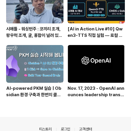
시애틀 - 워싱턴주 : 코끼리 조개,
[AI in Action Live #10] Qw
왕우럭 조개, 굴, 홍합이 널려 있는
en3-TTS 직접 실험 — 로컬 설
집 근처 해변.
치 실패 후 API로 전환한 이야기
AI-powered PKM 실습 | Ob
Nov. 17, 2023 - OpenAI ann
sidian 환경 구축과 한번의 클릭
ounces leadership transiti
으로 웹 정보를 로컬에 저장하기
on
(Web Clipper)
의안내
티스토리
로그인
고객센터