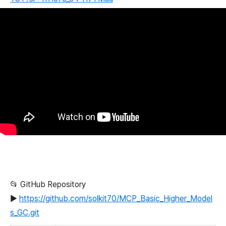
📂 GitHub Repository
▶️
https://github.com/solkit70/MCP_Basic_Higher_Model
s_GC.git