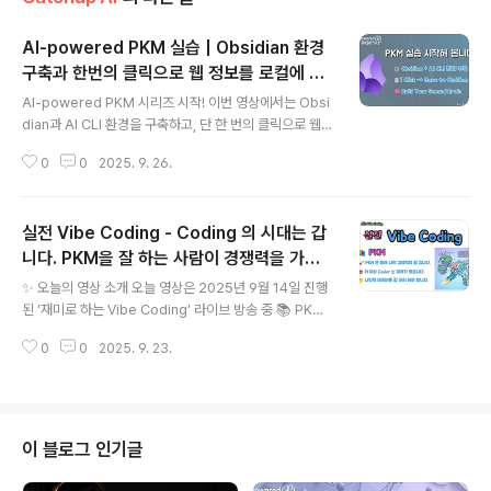
AI-powered PKM 실습 | Obsidian 환경
구축과 한번의 클릭으로 웹 정보를 로컬에 저
글 내용
장하기 (Web Clipper)
AI-powered PKM 시리즈 시작! 이번 영상에서는 Obsi
dian과 AI CLI 환경을 구축하고, 단 한 번의 클릭으로 웹에
서 발견한 정보를 나의 Obsidian Vault에 저장하는 방법
0
0
2025. 9. 26.
을 실습합니다. 이 시리즈는 Jin 님의 블로그 **“Jin’s Se
cond Brain”**의 깊이 있는 콘텐츠를 기반으로 만들어
집니다. 💡 이번 영상에서 배우는 것: ⚙️ Obsidian + AI
실전 Vibe Coding - Coding 의 시대는 갑
CLI 환경 구축 🖱️ 1 Click → Save to Obsidian 🧠 Buil
d Your Second Brain (PKM 시작하기) 이제 여러분도
니다. PKM을 잘 하는 사람이 경쟁력을 가질
글 내용
웹에서 얻은 유용한 정보를 AI와 함께 정리하고, ‘나만의 S
겁니다.
✨ 오늘의 영상 소개 오늘 영상은 2025년 9월 14일 진행
econd Brain’을 만들어갈 수 있습니다. 🔔 다음 영상에서
된 ‘재미로 하는 Vibe Coding’ 라이브 방송 중 📚 PKM
는 웹에서 가져온 정보를 어떻게 나..
(Personal Knowledge Management) 에 대해 이야
0
0
2025. 9. 23.
기한 부분을 편집한 영상입니다. 👉 IT를 잘 모르시는 분
들도 AI 시대를 준비하기 위해 꼭 보셔야 할 영상이에요!
💻 제 경험에서 나온 이야기 저는 30년간 Coding을 하며
살아남을 수 있었습니다. 그 시절에는 회사들이 많은 Cod
er를 필요로 했고, 코딩 자체도 쉽지 않았습니다. 하지만
이 블로그 인기글
이제는 상황이 달라졌습니다. 🤖 AI를 이용하면 더 빠르고,
저렴한 비용으로 코딩이 가능한 시대가 왔습니다. 즉, 더 이