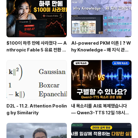
상 Coding 기술만으로는 미래 경쟁력이 될 수 없습니다.
🧠 미래의 경쟁력 = 나만의 ..
$100이 하루 만에 사라졌다 — A
AI-powered PKM 이론 | ❓ W
nthropic Fable 5 유료 전환 사
hy Knowledge – 왜 지식 관리
용기
인가?, 🔄 지식 관리 사이클, 🔁 정
보에서 지식으로의 전환, 🛠️ 지식
관리 실패 패턴과 극복
D2L - 11.2. Attention Poolin
내 목소리를 AI로 복제했습니다
g by Similarity
— Qwen3-TTS 12일·18시간
실전 기록