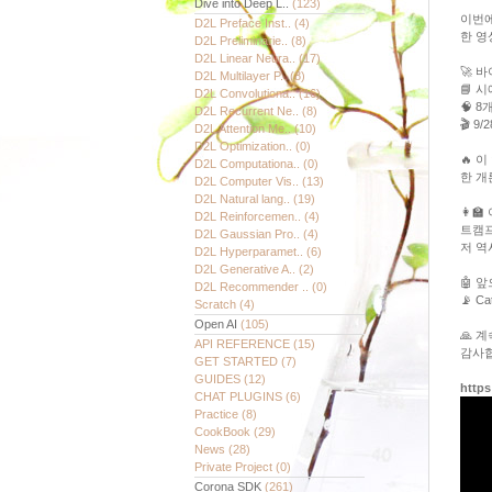
Dive into Deep L..
(123)
이번에
D2L Preface Inst..
(4)
한 영
D2L Preliminarie..
(8)
D2L Linear Neura..
(17)
🚀 바
D2L Multilayer P..
(8)
📘 
D2L Convolutiona..
(16)
🧠 
D2L Recurrent Ne..
(8)
🎬 
D2L Attention Me..
(10)
D2L Optimization..
(0)
🔥 
D2L Computationa..
(0)
한 개
D2L Computer Vis..
(13)
D2L Natural lang..
(19)
👩‍
D2L Reinforcemen..
(4)
트캠프
D2L Gaussian Pro..
(4)
저 역
D2L Hyperparamet..
(6)
D2L Generative A..
(2)
🤖 앞
D2L Recommender ..
(0)
📡 C
Scratch
(4)
Open AI
(105)
🙏 
API REFERENCE
(15)
감사합
GET STARTED
(7)
GUIDES
(12)
https
CHAT PLUGINS
(6)
Practice
(8)
CookBook
(29)
News
(28)
Private Project
(0)
Corona SDK
(261)