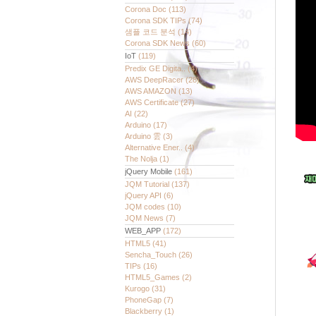
Corona Doc
(113)
Corona SDK TIPs
(74)
샘플 코드 분석
(14)
Corona SDK News
(60)
IoT
(119)
Predix GE Digita..
(4)
AWS DeepRacer
(28)
AWS AMAZON
(13)
AWS Certificate
(27)
AI
(22)
Arduino
(17)
Arduino 雲
(3)
Alternative Ener..
(4)
The Nolja
(1)
jQuery Mobile
(161)
JQM Tutorial
(137)
jQuery API
(6)
JQM codes
(10)
JQM News
(7)
WEB_APP
(172)
HTML5
(41)
Sencha_Touch
(26)
TIPs
(16)
HTML5_Games
(2)
Kurogo
(31)
PhoneGap
(7)
Blackberry
(1)