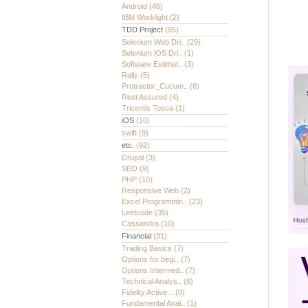
Android
(46)
IBM Worklight
(2)
TDD Project
(85)
Selenium Web Dri..
(29)
Selenium iOS Dri..
(1)
Software Estimat..
(3)
Rally
(5)
Protractor_Cucum..
(6)
Rest Assured
(4)
Tricentis Tosca
(1)
iOS
(10)
swift
(9)
etc.
(92)
Drupal
(3)
SEO
(9)
PHP
(10)
Responsive Web
(2)
Excel Programmin..
(23)
Leetcode
(35)
Cassandra
(10)
Financial
(31)
Trading Basics
(7)
Options for begi..
(7)
Options Intermed..
(7)
Technical Analys..
(6)
Fidelity Active ..
(0)
Fundamental Anal..
(1)