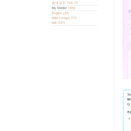
옵션 실전 거래
(3)
My Shelter
(309)
English
(32)
Wild Forager
(77)
tale
(197)