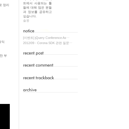
트에서 사용되는 툴
으로 정리
들에 대해 많은 분들
과 정보를 공유하고
싶습니다.
솔웅
[이벤트] jQuery Conference As⋯
유익
2012/09 - Corona SDK 관련 질문⋯
알찬 부