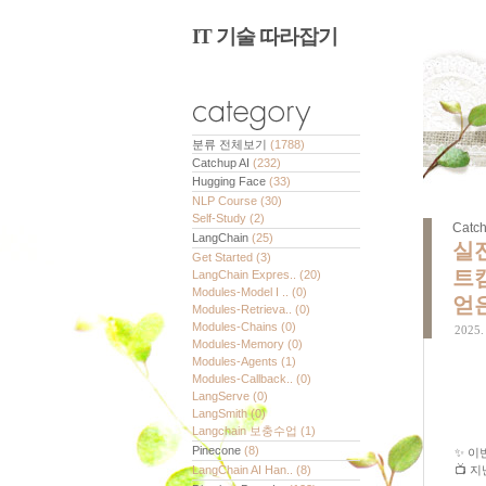
IT 기술 따라잡기
분류 전체보기
(1788)
Catchup AI
(232)
Hugging Face
(33)
NLP Course
(30)
Self-Study
(2)
Catch
LangChain
(25)
실전
Get Started
(3)
트
LangChain Expres..
(20)
Modules-Model I ..
(0)
얻
Modules-Retrieva..
(0)
Modules-Chains
(0)
2025. 
Modules-Memory
(0)
Modules-Agents
(1)
Modules-Callback..
(0)
LangServe
(0)
LangSmith
(0)
Langchain 보충수업
(1)
Pinecone
(8)
✨ 이
LangChain AI Han..
(8)
📺 지