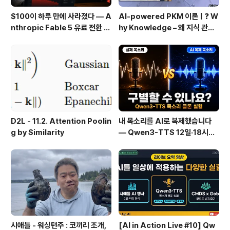
$100이 하루 만에 사라졌다 — A
AI-powered PKM 이론 | ❓ W
nthropic Fable 5 유료 전환 사
hy Knowledge – 왜 지식 관리
용기
인가?, 🔄 지식 관리 사이클, 🔁 정
보에서 지식으로의 전환, 🛠️ 지식
관리 실패 패턴과 극복
D2L - 11.2. Attention Poolin
내 목소리를 AI로 복제했습니다
g by Similarity
— Qwen3-TTS 12일·18시간
실전 기록
시애틀 - 워싱턴주 : 코끼리 조개,
[AI in Action Live #10] Qw