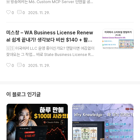
브 방송에서는 M6. Custom MCP Server 단원을 공부
합니다. 추수감사절 week 이라서 별다른 행사는 없었지
0
0
2025. 11. 29.
만 개인적인 일들이 몇가지 있었습니다. Catch Up AI 채
널 뉴스 미 자잔한 이야기들도 나누겠습니다. 이번주 라이
브 방송에서는 이런 이야기들을 나눠 드리겠습니다. 🦃 Th
미스창 – WA Business License Renew
anks Giving Week 이야기 🎧 Vibe로 MCP 공부하기
🛠️ M6. 커스텀 MCP 서버 공부하기 ❓ Q&A 🧠🤔💬🤝
al 쉽게 끝내기! 생각보다 비싼 $140 + 활동
글 내용
이런 문제 어떻게 해결할 지 같이 고민해 보아요. 🕔 방송
명 등록은 $5씩!
🇺🇸 미국에서 LLC 운영 중이신가요? 연말이면 어김없이
일정 📅 2025년 11월 30일 (일) 🕘 오후 9시 (KST, 한
찾아오는 그 작업… 바로 State Business License Re
국) / 🕔 오전 4시 (PST, 시애틀) 🔔라방 알림 설정 : http
newal! 생각보다 복잡하고, “왜 이렇게 비싸지?” 싶은 비
s:..
0
0
2025. 11. 29.
용들까지 😅 이번 영상에서는 ChatGPT를 활용해서 Re
newal 과정을 스트레스 없이, 전문가 수준으로 처리하는
방법을 소개합니다. https://youtu.be/qA2xWy0Ti4w
💡 이번 영상에서 다루는 내용 * WA Business Licens
e Renewal 실제 화면 보면서 단계별 설명 * 갱신비 : $1
이 블로그 인기글
40 * DBA(Trade Name) 등록비 개당 $5… 꼭 필요한
지 판단하는 기준 * AI 활용법만 익히면 타 주 법인 라이센
스 갱신도 문제없이 * 주소 변경이 있을 때 메뉴에서 어디
를 눌러야 ..