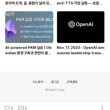
왕우럭 조개, 굴, 홍합이 널려 있는
en3-TTS 직접 실험 — 로컬 설
집 근처 해변.
치 실패 후 API로 전환한 이야기
AI-powered PKM 실습 | Ob
Nov. 17, 2023 - OpenAI ann
sidian 환경 구축과 한번의 클릭
ounces leadership transiti
으로 웹 정보를 로컬에 저장하기
on
(Web Clipper)
의안내
티스토리
로그인
고객센터
© Daum Corp.
0
0