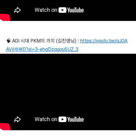
🧠 AGI 시대 PKM의 가치 (김진영님) :
https://youtu.be/qJ0A
AVjHHK0?si=3-ehgDzqgou5UZ_3