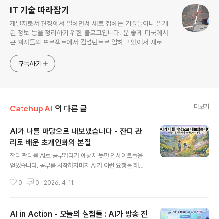
IT 기술 따라잡기
개발자로서 현장에서 일하면서 새로 접하는 기술들이나 알게
된 정보 등을 정리하기 위한 블로그입니다. 운 좋게 미국에서
큰 회사들의 프로젝트에서 컬설턴트로 일하고 있어서 새로운
기술들을 접할 기회가 많이 있습니다. 미국의 IT 프로젝트에서
사용되는 툴들에 대해 많은 분들과 정보를 공유하고 싶습니다.
구독하기
더보기
Catchup AI
의 다른 글
AI가 나를 마당으로 내보냈습니다 - 잔디 관
리로 배운 초개인화의 본질
글 내용
잔디 관리를 AI로 공부하다가 예상치 못한 인사이트들을
얻었습니다. 공부를 시작하자마자 AI가 이런 요청을 해왔
습니다. "마당 사진 찍어 보내주세요", "앞뒤 마당 너비 재
0
0
2026. 4. 11.
서 알려주세요", "스프링클러 컨트롤러 앞에 가서 직접 이
렇게 해보세요." 단순한 이론 강의가 아니었습니다. 그리고
그게 시작이었습니다. 이 글에서 다루는 인사이트들: AI는
AI in Action - 오늘의 실험들 : AI가 방송 진
생각보다 훨씬 더 초개인화 서비스를 해준다 하지만 그러