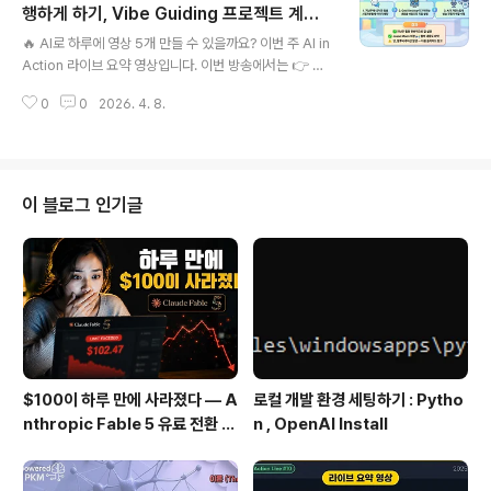
려면 AI에게 줄 나만의 컨텍스트가 필요하다 — 그게 PK
행하게 하기, Vibe Guiding 프로젝트 계획
글 내용
M과 PCM이 중요한 이유 학습 중에 배우는 것도 좋지만,
세우게 하기, 잔디 관리 학습 마무리 등
🔥 AI로 하루에 영상 5개 만들 수 있을까요? 이번 주 AI in
진짜 가치는 그 다음에 온다 학습 과정에서 내 데이터(문서,
Action 라이브 요약 영상입니다. 이번 방송에서는 👉 새
WorkLog, 대화 히스토리)가 쌓이면서 AI는 점점 나한테
롭게 공개한 Gobi Desktop Capture 기능 (실시간 음
딱 맞는 가이딩을 해주게 된다 잔디 이야기로 시작했지만,
0
0
2026. 4. 8.
성 → 자동 정리 & 시각화) 👉 하루에 AI로 영상 5개 제작
AI 시대를 어..
한 실험 👉 AI로 잔디 관리까지 학습하고 실제 적용한 과
정 👉 그리고 Vibe Guiding 프로젝트 시작 까지 다양한
실험을 진행했습니다. 특히 이번에 인상적이었던 부분은
👉 말하는 내용이 실시간으로 정리되고 👉 바로 콘텐츠로
이 블로그 인기글
이어지는 흐름이었습니다. 그리고 중요한 발견도 있었습니
다. ❗ AI는 모르면 “그럴듯하게 틀린 답”을 만든다 (할루시
네이션) 👉 그래서 결국 중요한 건 AI에게 얼마나 좋은 C
ontext를 주느냐 (PKM) 입니..
$100이 하루 만에 사라졌다 — A
로컬 개발 환경 세팅하기 : Pytho
nthropic Fable 5 유료 전환 사
n , OpenAI Install
용기