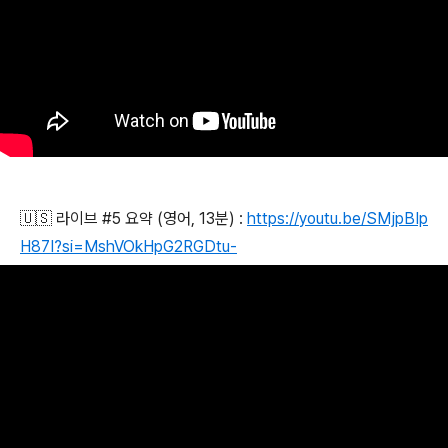
🇺🇸 라이브 #5 요약 (영어, 13분) :
https://youtu.be/SMjpBIp
H87I?si=MshVOkHpG2RGDtu-