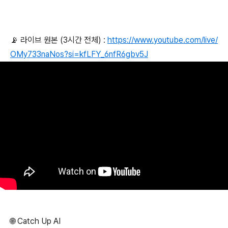
📡 라이브 원본 (3시간 전체) :
https://www.youtube.com/live/
OMy733naNos?si=kfLFY_6nfR6gbv5J
🌐 Catch Up AI