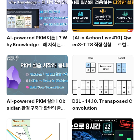
AI-powered PKM 이론 | ❓ W
[AI in Action Live #10] Qw
hy Knowledge – 왜 지식 관리
en3-TTS 직접 실험 — 로컬 설
인가?, 🔄 지식 관리 사이클, 🔁 정
치 실패 후 API로 전환한 이야기
보에서 지식으로의 전환, 🛠️ 지식
관리 실패 패턴과 극복
AI-powered PKM 실습 | Ob
D2L - 14.10. Transposed C
sidian 환경 구축과 한번의 클릭
onvolution
으로 웹 정보를 로컬에 저장하기
(Web Clipper)