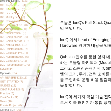
Dive into Deep L..
(123)
D2L Preface Inst..
(4)
D2L Preliminarie..
(8)
D2L Linear Neura..
(17)
D2L Multilayer P..
(8)
D2L Convolutiona..
(16)
오늘은 IonQ's Full-Stack Qu
D2L Recurrent Ne..
(8)
막 편입니다.
D2L Attention Me..
(10)
D2L Optimization..
(0)
D2L Computationa..
(0)
IonQ 에서 head of Emerging 
D2L Computer Vis..
(13)
D2L Natural lang..
(19)
Hardware 관련한 내용을 발
D2L Reinforcemen..
(4)
D2L Gaussian Pro..
(4)
Qubitekk인수를 통한 양자
D2L Hyperparamet..
(6)
D2L Generative A..
(2)
하는 모듈형 아키텍쳐 (Modular
D2L Recommender ..
(0)
그리고 소형진공패키지 (Compac
Scratch
(4)
Open AI
(105)
템의 크기, 무게, 전력 소비
API REFERENCE
(15)
을 구현하여 운영 비용 절감
GET STARTED
(7)
을 밝힙니다.
GUIDES
(12)
CHAT PLUGINS
(6)
Practice
(8)
IonQ의 세가지 핵심 기술 전략은 C
CookBook
(29)
News
(28)
로서 이를 패키지간 통합 광자
Private Project
(0)
Corona SDK
(261)