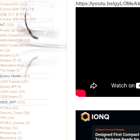
https://youtu.be/gyLOMe
Corona Doc
(113)
Corona SDK TIPs
(74)
샘플 코드 분석
(14)
Corona SDK News
(60)
IoT
(119)
Predix GE Digita..
(4)
AWS DeepRacer
(28)
AWS AMAZON
(13)
AWS Certificate
(27)
AI
(22)
Arduino
(17)
Arduino 雲
(3)
Alternative Ener..
(4)
The Nolja
(1)
jQuery Mobile
(161)
JQM Tutorial
(137)
jQuery API
(6)
JQM codes
(10)
JQM News
(7)
WEB_APP
(172)
HTML5
(41)
Sencha_Touch
(26)
TIPs
(16)
HTML5_Games
(2)
Kurogo
(31)
PhoneGap
(7)
Blackberry
(1)