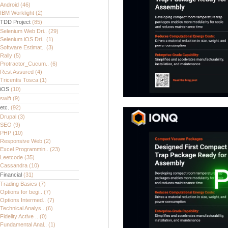
Android
(46)
IBM Worklight
(2)
TDD Project
(85)
Selenium Web Dri..
(29)
Selenium iOS Dri..
(1)
Software Estimat..
(3)
Rally
(5)
Protractor_Cucum..
(6)
Rest Assured
(4)
Tricentis Tosca
(1)
iOS
(10)
swift
(9)
etc.
(92)
Drupal
(3)
SEO
(9)
PHP
(10)
Responsive Web
(2)
Excel Programmin..
(23)
Leetcode
(35)
Cassandra
(10)
Financial
(31)
Trading Basics
(7)
Options for begi..
(7)
Options Intermed..
(7)
Technical Analys..
(6)
Fidelity Active ..
(0)
Fundamental Anal..
(1)