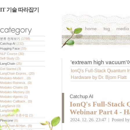
IT 기술 따라잡기
분류 전체보기
(1788)
Catchup AI
(232)
Hugging Face
(33)
NLP Course
(30)
Self-Study
(2)
'
extream high vacuum
'
LangChain
(25)
Get Started
(3)
IonQ's Full-Stack Quantum I
LangChain Expres..
(20)
Hardware by Dr. Bjorn Flatt
Modules-Model I ..
(0)
Modules-Retrieva..
(0)
Modules-Chains
(0)
Modules-Memory
(0)
Catchup AI
Modules-Agents
(1)
Modules-Callback..
(0)
IonQ's Full-Stack
LangServe
(0)
Webinar Part 4 - H
LangSmith
(0)
Langchain 보충수업
(1)
2024. 12. 26. 23:47
|
Posted b
Pinecone
(8)
LangChain AI Han..
(8)