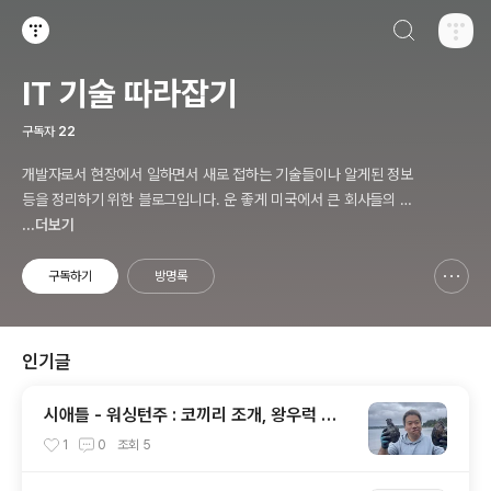
검색하기
티스토리
IT 기술 따라잡기
구독자
22
개발자로서 현장에서 일하면서 새로 접하는 기술들이나 알게된 정보
등을 정리하기 위한 블로그입니다. 운 좋게 미국에서 큰 회사들의 프
로젝트에서 컬설턴트로 일하고 있어서 새로운 기술들을 접할 기회가
...더보기
많이 있습니다. 미국의 IT 프로젝트에서 사용되는 툴들에 대해 많은
분들과 정보를 공유하고 싶습니다.
구독하기
방명록
신고하기 레이어
열기
인기글
시애틀 - 워싱턴주 : 코끼리 조개, 왕우럭 조
개, 굴, 홍합이 널려 있는 집 근처 해변.
1
0
조회
5