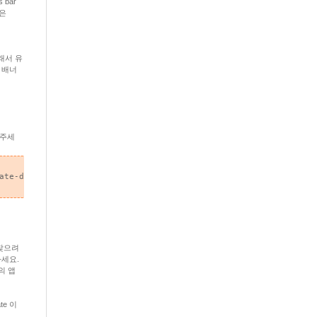
bar
 은
래서 유
 배너
 주세
ate-data=myAffiliateData, app-argument=myURL">
를 찾으려
하세요.
의 앱
ate 이
.