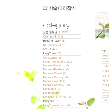
IT 기술 따라잡기
분류 전체보기
(1788)
Catchup AI
(232)
Hugging Face
(33)
NLP Course
(30)
Self-Study
(2)
'
WEB
LangChain
(25)
iOS 
Get Started
(3)
com
LangChain Expres..
(20)
Modules-Model I ..
(0)
CSS
Modules-Retrieva..
(0)
Goog
Modules-Chains
(0)
Can 
Modules-Memory
(0)
JSO
Modules-Agents
(1)
Modules-Callback..
(0)
iOS
LangServe
(0)
Data
LangSmith
(0)
Res
Langchain 보충수업
(1)
User
Pinecone
(8)
LangChain AI Han..
(8)