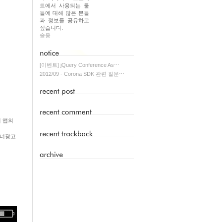
트에서 사용되는 툴
들에 대해 많은 분들
과 정보를 공유하고
싶습니다.
솔웅
[이벤트] jQuery Conference As⋯
2012/09 - Corona SDK 관련 질문⋯
 앱의
배너광고
.