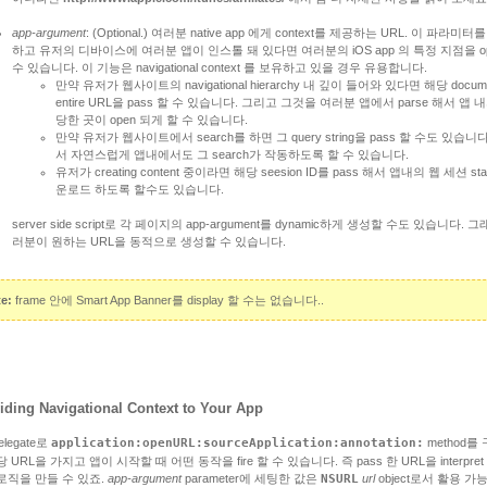
app-argument
: (Optional.) 여러분 native app 에게 context를 제공하는 URL. 이 파라미터
하고 유저의 디바이스에 여러분 앱이 인스톨 돼 있다면 여러분의 iOS app 의 특정 지점을 op
수 있습니다. 이 기능은 navigational context 를 보유하고 있을 경우 유용합니다.
만약 유저가 웹사이트의 navigational hierarchy 내 깊이 들어와 있다면 해당 docume
entire URL을 pass 할 수 있습니다. 그리고 그것을 여러분 앱에서 parse 해서 앱 
당한 곳이 open 되게 할 수 있습니다.
만약 유저가 웹사이트에서 search를 하면 그 query string을 pass 할 수도 있습니
서 자연스럽게 앱내에서도 그 search가 작동하도록 할 수 있습니다.
유저가 creating content 중이라면 해당 seesion ID를 pass 해서 앱내의 웹 세션 st
운로드 하도록 할수도 있습니다.
server side script로 각 페이지의 app-argument를 dynamic하게 생성할 수도 있습니다. 
러분이 원하는 URL을 동적으로 생성할 수 있습니다.
e:
frame 안에 Smart App Banner를 display 할 수는 없습니다..
iding Navigational Context to Your App
delegate로
application:openURL:sourceApplication:annotation:
method를
 URL을 가지고 앱이 시작할 때 어떤 동작을 fire 할 수 있습니다. 즉 pass 한 URL을 interpre
로직을 만들 수 있죠.
app-argument
parameter에 세팅한 값은
NSURL
url
object로서 활용 가