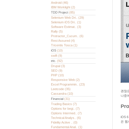
Android
(46)
IBM Worklight
(2)
TDD Project
(85)
Selenium Web Dri..
(29)
Selenium iOS Dri..
(1)
Software Estimat..
(3)
Rally
(5)
Protractor_Cucum..
(6)
Rest Assured
(4)
Tricentis Tosca
(1)
iOS
(10)
swift
(9)
etc.
(92)
Drupal
(3)
SEO
(9)
PHP
(10)
Responsive Web
(2)
Excel Programmin..
(23)
Leetcode
(35)
괜찮은
Cassandra
(10)
나중에
Financial
(31)
Trading Basics
(7)
Pro
Options for begi..
(7)
Options Intermed..
(7)
iOS 
Technical Analys..
(6)
은 웹
Fidelity Active ..
(0)
Fundamental Anal..
(1)