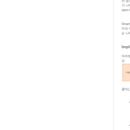
면 앱
가 나
open
Sma
저의 
는 나
Impl
여러분
요.
<m
콤마(