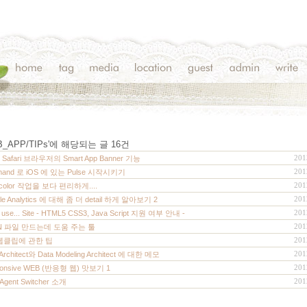
_APP/TIPs
'에 해당되는 글
16
건
201
6 Safari 브라우저의 Smart App Banner 기능
201
mand 로 iOS 에 있는 Pulse 시작시키기
201
 color 작업을 보다 편리하게....
201
le Analytics 에 대해 좀 더 detail 하게 알아보기
2
201
I use... Site - HTML5 CSS3, Java Script 지원 여부 안내 -
201
N 파일 만드는데 도움 주는 툴
201
 웹클립에 관한 팁
201
 Architect와 Data Modeling Architect 에 대한 메모
201
ponsive WEB (반응형 웹) 맛보기
1
201
 Agent Switcher 소개