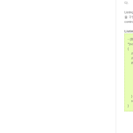
다.
List
을 구현
contr
Listi
- (
*)s
{
// 
// 
if 
// 
[se
// 
NSS
// 
[pr
}
re
}