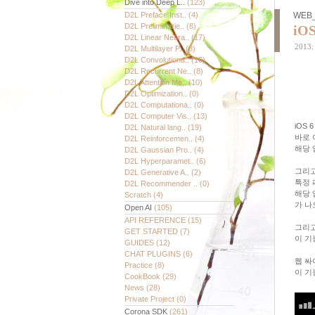
Dive into Deep L..
(123)
D2L Preface Inst..
(4)
WEB_
D2L Preliminarie..
(8)
iO
D2L Linear Neura..
(17)
2013. 
D2L Multilayer P..
(8)
D2L Convolutiona..
(16)
D2L Recurrent Ne..
(8)
D2L Attention Me..
(10)
D2L Optimization..
(0)
D2L Computationa..
(0)
D2L Computer Vis..
(13)
iOS
D2L Natural lang..
(19)
바로 
D2L Reinforcemen..
(4)
해당 
D2L Gaussian Pro..
(4)
D2L Hyperparamet..
(6)
그리고
D2L Generative A..
(2)
특정 
D2L Recommender ..
(0)
해당 
Scratch
(4)
가 나
Open AI
(105)
API REFERENCE
(15)
그리고
GET STARTED
(7)
이 기
GUIDES
(12)
CHAT PLUGINS
(6)
웹 싸
Practice
(8)
이 기
CookBook
(29)
News
(28)
Private Project
(0)
Corona SDK
(261)