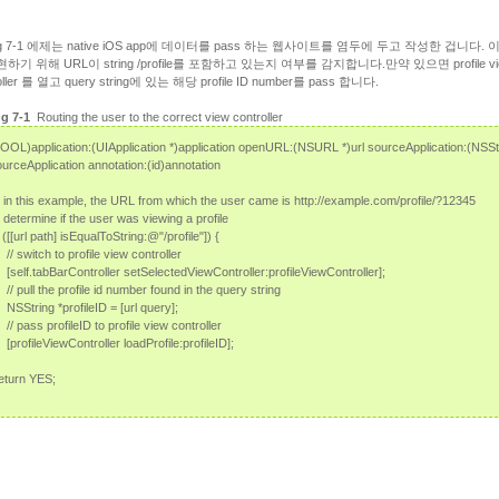
ing 7-1 에제는 native iOS app에 데이터를 pass 하는 웹사이트를 염두에 두고 작성한 겁니다. 
하기 위해 URL이 string /profile를 포함하고 있는지 여부를 감지합니다.만약 있으면 profile vi
oller 를 열고 query string에 있는 해당 profile ID number를 pass 합니다.
ng 7-1
Routing the user to the correct view controller
BOOL)application:(UIApplication *)application openURL:(NSURL *)url sourceApplication:(NSSt
ourceApplication annotation:(id)annotation
in this example, the URL from which the user came is http://example.com/profile/?12345
determine if the user was viewing a profile
([[url path] isEqualToString:@"/profile"]) {
switch to profile view controller
lf.tabBarController setSelectedViewController:profileViewController];
pull the profile id number found in the query string
tring *profileID = [url query];
pass profileID to profile view controller
ofileViewController loadProfile:profileID];
turn YES;