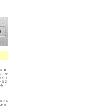
서 획기적
유저가 알
게 된다
 웹 콘
닫을 수
 배너를
ab 하