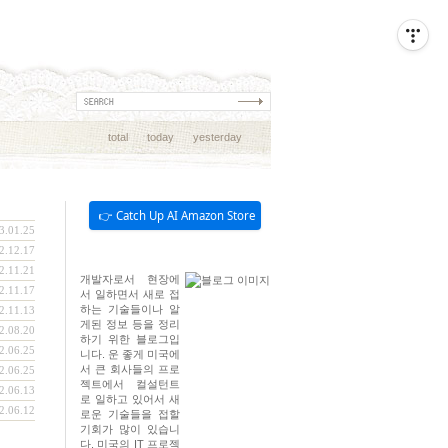
total
today
yesterday
👉 Catch Up AI Amazon Store
3.01.25
2.12.17
2.11.21
개발자로서 현장에
2.11.17
서 일하면서 새로 접
하는 기술들이나 알
2.11.13
게된 정보 등을 정리
2.08.20
하기 위한 블로그입
2.06.25
니다. 운 좋게 미국에
서 큰 회사들의 프로
2.06.25
젝트에서 컬설턴트
2.06.13
로 일하고 있어서 새
2.06.12
로운 기술들을 접할
기회가 많이 있습니
다. 미국의 IT 프로젝