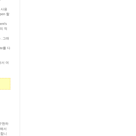
를 사용
en 할
nt's
내의 적
다. 그래
ate를 다
그래서 여
 구현하
t 해서
능합니