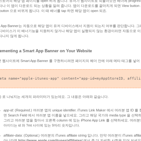
스토어의 해당 앱 페이지를 open 하게 됩니다. 유저가 웹사이트로 되돌아오면 배너에 progress 
타나 이 앱이 다운로드 되는 상황을 알려 줍니다. 앱이 다운로드를 끝마치게 되면 View button
 button 으로 바뀌게 됩니다. 이 때 배너를 tap 하면 해당 앱이 open 되죠.
rt App Banner는 자동으로 해당 앱이 유저 디바이스에서 지원이 되는지 여부를 판단합니다. 그
디바이스가 이 배너기능을 지원하지 않거나 해당 앱이 실행되지 않는 환경이라면 자동으로 이
타나지 않게 됩니다.
ementing a Smart App Banner on Your Website
 웹사이트에 Smart App Banner 를 구현하시려면 페이지의 헤더 안에 아래 메타 태그를 넣어
eta name="apple-itunes-app" content="app-id=myAppStoreID, affili
,) 로 나눠지는 세개의 파라미터가 있는데요. 그 내용은 아래와 같습니다.
app-id
: (Required.) 여러분 앱의 unique identifier. iTunes Link Maker 에서 여러분 앱 ID 
면 Search Field 에서 여러분 앱 이름을 넣으세요. 그리고 해당 국가와 media type 을 선택
그리고 여러분 앱을 찾아서 오른쪽 column 에 있는 iPhone App Link 를 선택하세요. 여러분
아이디는 id 와 ?mt 사이에 있는 9자리 숫자입니다.
affiliate-data
: (Optional.) 여러분의 iTunes affiliate string 입니다. 만약 여러분이 iTunes affili
아니라면
http://www.apple.com/itunes/affiliates/
에서 좀 더 자세한 사항을 읽어 보세요