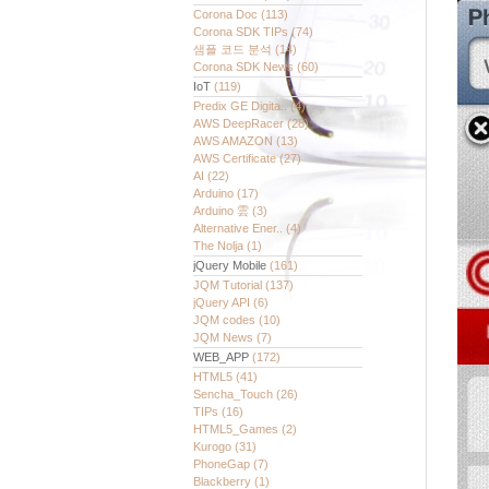
Corona Doc
(113)
Corona SDK TIPs
(74)
샘플 코드 분석
(14)
Corona SDK News
(60)
IoT
(119)
Predix GE Digita..
(4)
AWS DeepRacer
(28)
AWS AMAZON
(13)
AWS Certificate
(27)
AI
(22)
Arduino
(17)
Arduino 雲
(3)
Alternative Ener..
(4)
The Nolja
(1)
jQuery Mobile
(161)
JQM Tutorial
(137)
jQuery API
(6)
JQM codes
(10)
JQM News
(7)
WEB_APP
(172)
HTML5
(41)
Sencha_Touch
(26)
TIPs
(16)
HTML5_Games
(2)
Kurogo
(31)
PhoneGap
(7)
Blackberry
(1)