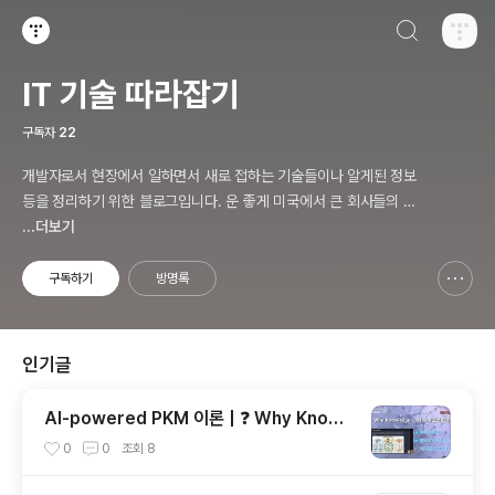
검색하기
티스토리
IT 기술 따라잡기
구독자
22
개발자로서 현장에서 일하면서 새로 접하는 기술들이나 알게된 정보
등을 정리하기 위한 블로그입니다. 운 좋게 미국에서 큰 회사들의 프
로젝트에서 컬설턴트로 일하고 있어서 새로운 기술들을 접할 기회가
...더보기
많이 있습니다. 미국의 IT 프로젝트에서 사용되는 툴들에 대해 많은
분들과 정보를 공유하고 싶습니다.
구독하기
방명록
신고하기 레이어
열기
인기글
AI-powered PKM 이론 | ❓ Why Knowl
edge – 왜 지식 관리인가?, 🔄 지식 관리 사
0
0
조회
8
이클, 🔁 정보에서 지식으로의 전환, 🛠️ 지식
관리 실패 패턴과 극복