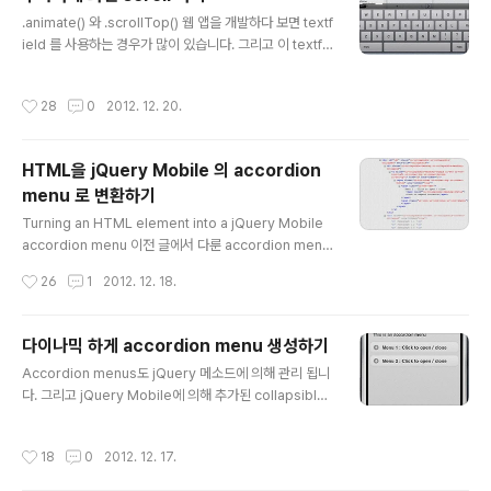
d를 call 하는 부분을 빼 먹으면 accordion menu는 jQ
글 내용
uery Mobile 과는 상관없는 그냥 간단한 HTML eleme
.animate() 와 .scrollTop() 웹 앱을 개발하다 보면 textf
nt 로 display 될 겁니다...
ield 를 사용하는 경우가 많이 있습니다. 그리고 이 textfi
eld 가 있는 화면을 모바일 디바이스에서 사용하려면 scr
een keyboard를 사용해야 되죠. 평상시에는 별 문제가
작성시간
28
0
2012. 12. 20.
없는데 이걸 autocomplete 기능과 같이 사용하게 되면
문제가 발생할 수도 있습니다. screen keyboard 가 리
스트의 일부 아이템을 가려버려서 유저가 그 아이템을 클
HTML을 jQuery Mobile 의 accordion
릭할 수 없게 될 수 있거든요. 화면 키보드 밑에 아이템이
menu 로 변환하기
깔려 있습니다. 이럴 경우 scroll 이 안되는 layout 하면이
글 내용
라면 유저가 많이 불편하겠죠. 이럴경우 jQuery 의 .anim
Turning an HTML element into a jQuery Mobile
ate() 과 .scrollTop() 함수를 사용하면 아주 우아하게 화
accordion menu 이전 글에서 다룬 accordion menu
면을..
예제 파일을 실행 시킨 후 Firebug 로 jQuery Mobile에
작성시간
26
1
2012. 12. 18.
의해 생성된 HTML 코드를 봅시다. 메뉴 title 을 가리키는
element 에는 ui-collapsible-heading-toggle clas
s 를 가지고 있는 child element 가 생성됐습니다. 이것
다이나믹 하게 accordion menu 생성하기
은 title element가 클릭되면 버튼 처럼 처리 될 겁니다.
글 내용
Accordion menus도 jQuery 메소드에 의해 관리 됩니
data-role="collapsible" attribute 가 있는 element
다. 그리고 jQuery Mobile에 의해 추가된 collapsible
는 ui-collapsible-content CSS class 가 있는 새로운
() method도 사용됩니다. 그리고 jQuery Mobile 에 의
element 안에 그룹화 되었습니다?
해서 두개의 새로운 이벤트(expand and collapse)도
작성시간
18
0
2012. 12. 17.
추가 됐습니다. Accordion menus는 collapsible sta
ndard component 와 연결돼 있습니다. Dynamically