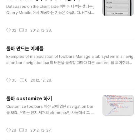
le은 이를 위한 API 를 제공하고 있습니다. 개발자들은 자
글 내용
바스크립트를 이용해서 지구상의 어떤 곳이든 지도로 dis
Databases on the client side 이번에 다루는 챕터는 j
play 할 수 있습니다. It is these two aspects we stu
Query Mobile 에서 제공하는 기능은 아닙니다. HTML
dy in this chapter, in conjunction with ..
5에서 제공하는 기능을 jQuery Mobile 이 활용하는 겁
니다. HTML5는 요즘 브라우저에서 대부분 지원하고 있
작성시간
32
0
2012. 12. 28.
습니다. 특해 대부분의 스마트 폰이나 tablet 들의 브라우
저에서도 지원하구 있습니다. 이 기능은 jQuery Mobile
의 기능과 같이 사용되면 아주 유용합니다. 원격 서버가 아
툴바 만드는 예제들
닌 local database 에 저장된 데이터에 접근하기 위해 j
글 내용
Query Mobile 과 함께 사용하는 자바스크립트 프로그램
Examples of manipulation of toolbars Manage a tab system in a navig
으로 그 기능을 구현할 수 있습니다. HTML5 offers two
ation bar navigation bar의 버튼을 클릭할 때마다 다른 content 를 보여주려고
types of data storage on the client: SQL로 만들..
합니다. 물론 page 이동 없이 각 버튼이 선택될 따마다 해당 page 에서 content
만 바꿔서 display 할 겁니다. Manage tabs in the navigation bar Home Wi
작성시간
35
0
2012. 12. 28.
ndow content Menu 1 Menu 2 Menu 3 navigation bar에 있는 버튼을 클릭
할 때마다 화면의 contents 가 바뀝니다. 그리고 처음 화면이 뜰 때는 아무 버튼도
selected 돼 있지 않은 상태죠. 화면이 뜬 후 버튼을 클릭할 때마다 content를 ..
툴바 customize 하기
글 내용
Customize toolbars 이전 글에 있던 navigation bar
를 보죠. 우리는 단지 세개의 elements만 사용해서 그 na
vigation bar 를 display 했었습니다. 그러면 jQuery M
obile 에 의해서 생성된 HTML 코드는 어떤지 Firebug
작성시간
28
0
2012. 12. 27.
를 통해서 볼까요? 각 element이 정의된 테이블 안에 ui-
navbar class가 생겼습니다.각 item에는 버튼에 해당하