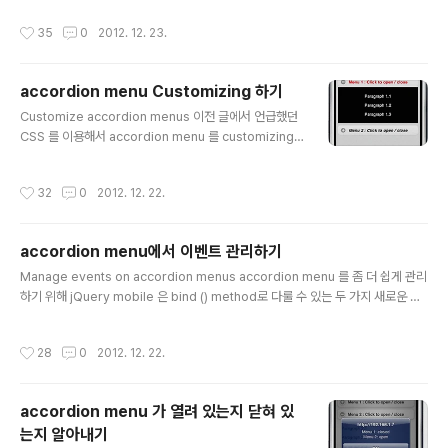
일 경우 retrieve 됩니다. 그러니까 매번 메뉴가 open 될 때마다 이 로직이 동작하
작성시간
35
0
2012. 12. 23.
는 건 아니죠. Get the contents of the accordion menus by Ajax Home
Menu 1 : Click to open / close Menu 2 : Click to open / close 각 메뉴는
HTML 안에 내용이 비어져 있는 상태로 생성됩니다. 그리고 ui-c..
accordion menu Customizing 하기
글 내용
Customize accordion menus 이전 글에서 언급했던
CSS 를 이용해서 accordion menu 를 customizing
할 수 있습니다. title 과 content 두 부분 모두를 custom
izing 한 예제입니다. Styling accordion menus Hom
작성시간
32
0
2012. 12. 22.
e Menu 1 : Click to open / close Paragraph 1.1 Pa
ragraph 1.2 Paragraph 1.3 Menu 2 : Click to open
/ close Paragraph 2.1 Paragraph 2.2 Paragraph
accordion menu에서 이벤트 관리하기
2.3
글 내용
Manage events on accordion menus accordion menu 를 좀 더 쉽게 관리
하기 위해 jQuery mobile 은 bind () method로 다룰 수 있는 두 가지 새로운 이
벤트를 만들었습니다. The expand event warns that accordion menu was
opened (it is already open) The collapse event warns that accordion
작성시간
28
0
2012. 12. 22.
menu was closed (it is already closed). 이 두 이벤트들은 elements 에 ac
cordion menu를 정의하면( data-role="collapsible" attribute) 사용할 수 있
습니다. Use the expand and collaps..
accordion menu 가 열려 있는지 닫혀 있
는지 알아내기
글 내용