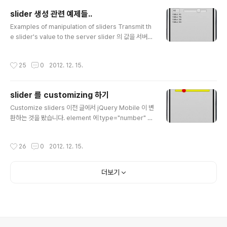
create an accordion menu accordion menu는 da
slider 생성 관련 예제들..
ta-role="collapsible" attribute와 함께 element를
글 내용
사용해서 생성합니다. HTML title (eg )은 그 안에 있고
Examples of manipulation of sliders Transmit th
메뉴의 제목을 만들어 줍니다. 그 메뉴의 내용은 안에 있는
e slider's value to the server slider 의 값을 서버로
다른 e..
전달하는 것은 이전 글에서 봤듯이 change event에서
구현할 수 있습니다. 이 이벤트는 축에서 버튼을 움직일 때
작성시간
25
0
2012. 12. 15.
마다 무수히 많이 발생하게 됩니다 서버에 수없이 현재 값
을 전달하게 되겠죠... 해결책은 뭘까요? 하나는 축에서 버
튼의 움직임이 끝났을 때에만 즉 손가락이나 마우스가 slid
slider 를 customizing 하기
er에서 떠났을 때에만 서버로 그 값을 전달하는 방법이 있
글 내용
겠고 이렇게 change event가 아닌 다른 이벤트를 사용
Customize sliders 이전 글에서 jQuery Mobile 이 변
하는 방법이 있겠죠. Transmit the value of the slider
환하는 것을 봤습니다. element 에 type="number" 와
to the server by Ajax Home Ind..
data-type="range" attributes 가 생기는 것도 봤는데
요. 거기에다가 ui-slider class 가 있는 element 도 생
작성시간
26
0
2012. 12. 15.
겼습니다. 거기에 ui-slider-handle class 가 있는 link
도 생성됐죠. 이건 slider 의 축을 따라 움직이는 버튼을 만
들기 위한 클래스였죠. 이 slider 를 다르게 display 하고
더보기
싶으면 이 CSS class 들을 수정하면 됩니다. Change th
e styles associated with the slider Home Indicat
e the number of rooms: input fi..