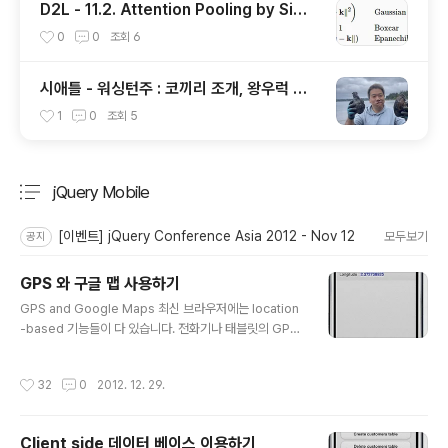
D2L - 11.2. Attention Pooling by Simil
arity
0
0
조회
6
시애틀 - 워싱턴주 : 코끼리 조개, 왕우럭 조
개, 굴, 홍합이 널려 있는 집 근처 해변.
1
0
조회
5
jQuery Mobile
분류 전체보기
주요 글 목록
[이벤트] jQuery Conference Asia 2012 - Nov 12
모두보기
공지
GPS 와 구글 맵 사용하기
글 내용
GPS and Google Maps 최신 브라우저에는 location
-based 기능들이 다 있습니다. 전화기나 태블릿의 GPS
를 사용하는 기능이죠. 이것은 HTML5 의 기본 기능입니
다. 그러니까 jQuery Mobile 과는 별도의 기능인거죠. 하
작성시간
32
0
2012. 12. 29.
지만 jQuery Mobile 과 함께 사용하면 아주 유용하죠. 이
전 글의 데이터베이스 같이요. geolocation 기능을 사용
해서 Google Map 기능을 이용할 수도 있습니다. Goog
Client side 데이터 베이스 이용하기