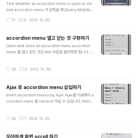
Test whether an accordion menu is open or clo
sed accordion menu 가 닫혔을 때 jQuery Mobile
은 그 안의 내용이 안 보이도록 ui-collapsible-content
작성시간
31
0
2012. 12. 20.
class 가 있는 element 에 ui-collapsible-content-c
ollapsed CSS class 를 추가 합니다. 이 추가된 CSS cl
ass 는 display CSS property 를 none으로 세팅합니
accordion menu 열고 닫는 것 구현하기
다. 이것은 메뉴의 내용을 숨기도록 하죠. 또한 menu title
글 내용
Open and close an accordion menu accordion
에도 ui-collapsible-heading-collapsed class를 할
menu 를 열고 닫는 것은 title 부분을 클릭하면 됩니다. 그
당합니다. 메뉴가 닫혔다는 것을 가리키기 위해서죠. 메뉴
리고 trigger ("click") method를 사용해서 그 title 부
가 열렸는지 닫혔는지를 테스트 하려면 element가 ti..
분이 클릭된것 같은 이벤트를 만들어 낼 수도 있습니다. titl
작성시간
30
0
2012. 12. 20.
e 내에는 ui-collapsible-heading CSS class 가 있고
link 에는 ui-collapsible-heading-toggle class 가
있습니다.이 두 element 들에 click event 를 사용해 보
Ajax 로 accordion menu 삽입하기
겠습니다. 아래 예제에는 버튼을 달아서 열고 닫고 하는 동
글 내용
작을 하도록 합니다. Open / close accordion menus
Insert accordion menus by Ajax Ajax를 이용해서 a
managing the click on the element Home..
ccordion menu 를 retrieve 하실 수 있습니다. Retrie
ve two accordion menus by Ajax Home This is a
n accordion menu collapsible () method는 origin
작성시간
26
1
2012. 12. 20.
al HTML 코드를 jQuery Mobile 형식의 accordion
menu 로 display 할 수 있도록 해 주는 jQuery Mobile
메소드 입니다. action.php file collapsible () metho
우아하게 화면 scroll 하기