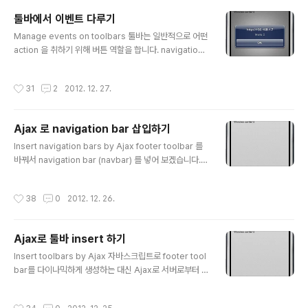
는 ui-btn class 를 가지고 있는 link가 있구요. 이 링크는
툴바에서 이벤트 다루기
클릭이 일어났을 때 ui-btn-active CSS class 를 갖게
글 내용
될 겁니다. 그리고 다른 링크가 클릭되면 그 클래스는 없어
Manage events on toolbars 툴바는 일반적으로 어떤
집니다. 이 navigation bar를 우리 마음대로 꾸미기 위해
action 을 취하기 위해 버튼 역할을 합니다. navigation
서 이 CSS 클래스들을 이용할 수..
bar navbar인 경우 elements로 이뤄 집니다. 아이템을
클릭 했을 경우 이 클릭을 handle 하기 위해 click event
작성시간
31
2
2012. 12. 27.
(or the associated vclick virtual event)를 사용할
수 있습니다. Use the click event in a navigation ba
r Home Window content Menu 1 Menu 2 Menu 3
Ajax 로 navigation bar 삽입하기
Menu 4 Menu 5 Menu 6 navigation bar에서 두번째
글 내용
버튼을 클릭하면 아래와 같이 될 겁니다.
Insert navigation bars by Ajax footer toolbar 를
바꿔서 navigation bar (navbar) 를 넣어 보겠습니다. I
nsert a navigation bar in the footer toolbar by Aj
ax Home Window content 이 소스코드는 이전 글의
작성시간
38
0
2012. 12. 26.
소스 코드와 거의 같습니다. 단지 element 를 navigatio
n bar 로 변환하기 위해 navbar () method 를 사용한 것
만 다릅니다. action.php file
Ajax로 툴바 insert 하기
글 내용
Insert toolbars by Ajax 자바스크립트로 footer tool
bar를 다이나믹하게 생성하는 대신 Ajax로 서버로부터 H
TML 코드를 다운받아서 insert 해 보겠습니다. Insert a
footer toolbar by Ajax Home Window content 에
작성시간