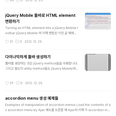
34
0
2012. 12. 25.
사용한 fixHeaderFooter () method call 을 잘 보세요.
이렇게 함으로서 data-position="fixed" attribute를
search 하고 거기에 따라 포지션을 정하도록 하는 겁니
jQuery Mobile 툴바로 HTML element
다. (여기서는 화면의 bottom 부분에 위치하게 되죠) acti
변환하기
on.php file
글 내용
Turning an HTML element into a jQuery Mobile t
oolbar jQuery Mobile 에 의해 변환된 이전 글 예제의
HTML 코드입니다. header toolbar 에는 ui-bar-a an
작성시간
31
0
2012. 12. 25.
d ui-header CSS classes 들이 있습니다. 그리고 foo
ter toolbar에는 ui-bar-a and ui-footer classes 들
이 있습니다. element는 각 아이템들 마다 들어있고 text
다이나믹하게 툴바 생성하기
를 가운데로 보내는 ui-title class 가 있습니다. ui-bar-
글 내용
툴바를 생성하는 것은 jQuery method들을 사용합니다.
a class는 디폴트 theme 과 연결 돼 있습니다.(여기서는
그리고 별도의 utility method들도 jQuery Mobile에
a theme) 이 툴바들 중 하나에 data-theme attribute
의해 추가 됐습니다. 예를 들어 네비게이션 바의 관리를 좀
를 설정한다면 ui-bar-a class는 해당되는 클래..
더 용이하게 하기 위해 navbar () method를 추가했죠.
작성시간
29
0
2012. 12. 25.
Navigation bars 들은 표준 navbar component와 연
계 돼 있습니다. Dynamically create a toolbar 툴바에
는 두가지 타입이 있습니다. 바로 header (top of the wi
accordion menu 생성 예제들
ndow) and footer (bottom of the window) 가 있죠.
글 내용
toolbar를 dynamic 하게 생성하는 footer type과 he
Examples of manipulation of accordion menus Load the contents of a
ader toolbars 들은 HTML 안에 포함이 되게 되는데요
n accordion menu by Ajax 메뉴를 오픈할 때 Ajax에 의해 각 accordion me
header ..
nu 의 내용을 retrieve 하는 예제를 만들겠습니다. 만약 현재 content 가 empty