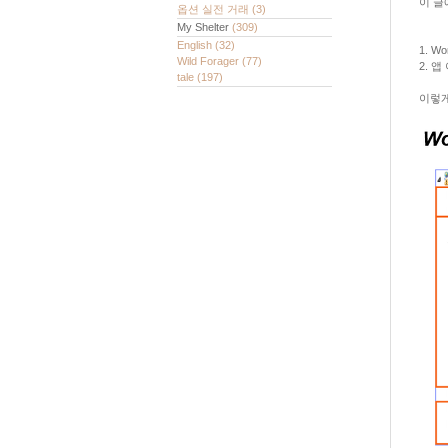
이 글
옵션 실전 거래
(3)
My Shelter
(309)
English
(32)
1. W
Wild Forager
(77)
2. 앱
tale
(197)
이렇게