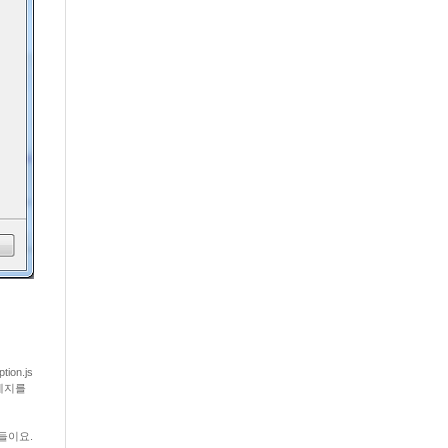
tion.js
메세지를
것들이요.