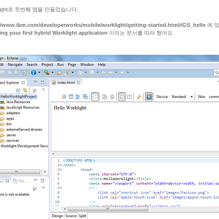
klight로 첫번째 앱을 만들었습니다.
//www.ibm.com/developerworks/mobile/worklight/getting-started.html#GS_hello
에 
ing your first hybrid Worklight application
이라는 문서를 따라 했어요.