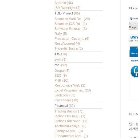
Android
(46)
IBM Worklight
(2)
여기서 
TDD Project
(85)
Selenium Web Dri..
(29)
Selenium iOS Dri..
(1)
Software Estimat..
(3)
Rally
(5)
Protractor_Cucum..
(6)
Rest Assured
(4)
Tricentis Tosca
(1)
iOS
(10)
swift
(9)
etc.
(92)
Drupal
(3)
SEO
(9)
PHP
(10)
Responsive Web
(2)
Excel Programmin..
(23)
Leetcode
(35)
Cassandra
(10)
Financial
(31)
Trading Basics
(7)
이 Co
Options for begi..
(7)
Options Intermed..
(7)
만드는 
Technical Analys..
(6)
자세
Fidelity Active ..
(0)
Fundamental Anal..
(1)