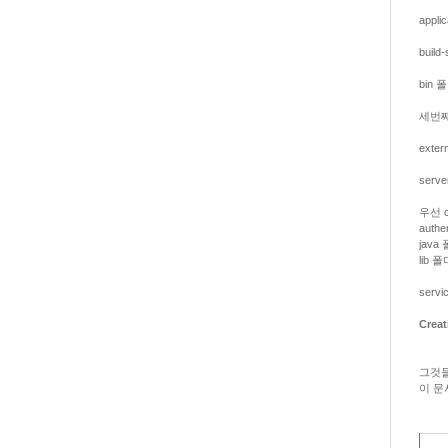
appl
buil
bin 
세번째
exte
ser
우선 
authe
jav
lib
serv
Creat
그것들
이 문