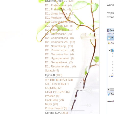
Dive into Deep L..
(123)
Wor
D2L Preface Inst..
(4)
D2L Preliminarie..
(8)
http:
D2L Linear Neura..
(17)
Creat
D2L Multilayer P..
(8)
D2L Convolutiona..
(16)
D2L Recurrent Ne..
(8)
D2L Attention Me..
(10)
D2L Optimization..
(0)
D2L Computationa..
(0)
D2L Computer Vis..
(13)
D2L Natural lang..
(19)
D2L Reinforcemen..
(4)
D2L Gaussian Pro..
(4)
D2L Hyperparamet..
(6)
D2L Generative A..
(2)
D2L Recommender ..
(0)
Scratch
(4)
Open AI
(105)
API REFERENCE
(15)
GET STARTED
(7)
GUIDES
(12)
CHAT PLUGINS
(6)
Practice
(8)
CookBook
(29)
News
(28)
Private Project
(0)
Corona SDK
(261)