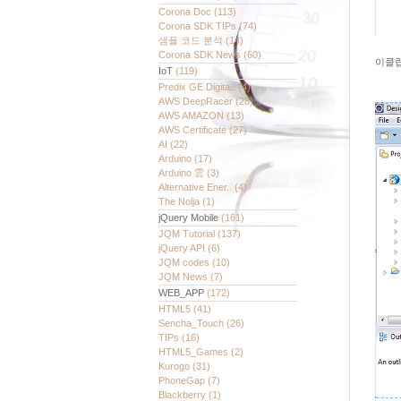
Corona Doc
(113)
Corona SDK TIPs
(74)
샘플 코드 분석
(14)
Corona SDK News
(60)
이클립
IoT
(119)
Predix GE Digita..
(4)
AWS DeepRacer
(28)
AWS AMAZON
(13)
AWS Certificate
(27)
AI
(22)
Arduino
(17)
Arduino 雲
(3)
Alternative Ener..
(4)
The Nolja
(1)
jQuery Mobile
(161)
JQM Tutorial
(137)
jQuery API
(6)
JQM codes
(10)
JQM News
(7)
WEB_APP
(172)
HTML5
(41)
Sencha_Touch
(26)
TIPs
(16)
HTML5_Games
(2)
Kurogo
(31)
PhoneGap
(7)
Blackberry
(1)