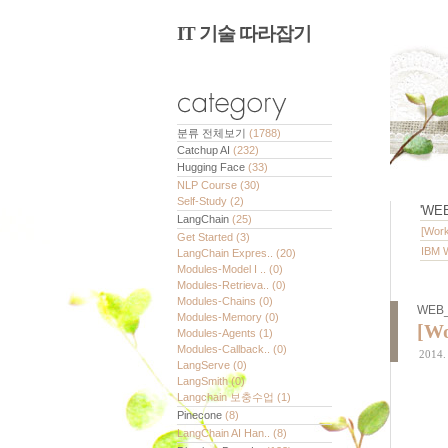
IT 기술 따라잡기
분류 전체보기
(1788)
Catchup AI
(232)
Hugging Face
(33)
NLP Course
(30)
Self-Study
(2)
'
WEB
LangChain
(25)
[Wor
Get Started
(3)
IBM
LangChain Expres..
(20)
Modules-Model I ..
(0)
Modules-Retrieva..
(0)
Modules-Chains
(0)
WEB_
Modules-Memory
(0)
[W
Modules-Agents
(1)
Modules-Callback..
(0)
2014. 
LangServe
(0)
LangSmith
(0)
Langchain 보충수업
(1)
Pinecone
(8)
LangChain AI Han..
(8)