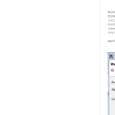
Work
첫번째
그리고
마지막으
com
가게 
apps