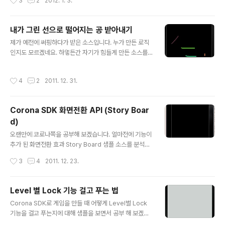
3
2
2012. 1. 3.
사위가 어디에 있는지 알아 맞추는 놀이가 있었죠? 야바위
라고 어른들이 그러셨는데.... Carlos Yanez 라는 개발자
가 이 야바위를 모바일 애플리케이션으로 개발 했습니다.
내가 그린 선으로 떨어지는 공 받아내기
Corona SDK로요. 그리고 그 소스를 공유했습니다. 제가
글 내용
제가 예전에 써핑하다가 받은 소스입니다. 누가 만든 로직
보기엔 아주 프로그램이 알차게 잘 돼 있는 것 같습니다. 이
인지도 모르겠네요. 하옇든간 자기가 힘들게 만든 소스를
소스코드를 분석하면 아주 공부가 잘 될 것 같습니다. (그리
여러 사람들과 조건없이 공유하는 개발자분들께 감사드립
고 이 야바위 게임이 전 세계적으로 있었나 보네요. 몰랐는
니다. 오늘 살펴볼 앱은요. 앱을 시작하면 위에서 녹색 공이
데......) 아래 각 게임 화면들을 캡쳐 했습니다. 이걸 게임 개
작성시간
4
2
2011. 12. 31.
떨어집니다. 그리고 화면을 Drag 하면 선이 그려집니다.
발 하기 전에 개발자가 받은 Story Boar..
녹색 공이 그 선에 떨어지면 튀어 나가게 돼 있습니다. 일단
소스 부터 볼까요? local physics = require ("physic
Corona SDK 화면전환 API (Story Boar
s") physics.start(true) physics.setGravity(0, 1) --
d)
Ball rolls on Line local ball = display.newCircle(
글 내용
0, 0, 25) ball:setFillColor(0, 255, 0) ball.x = displ
오랜만에 코로나쪽을 공부해 보겠습니다. 얼마전에 기능이
ay.cont..
추가 된 화면전환 효과 Story Board 샘플 소스를 분석해
볼께요. Story Board API는 예전에 살펴 본 바 있습니다.
작성시간
3
4
2011. 12. 23.
이 샘플 예제는 Corona SDK/interface 안에 storybo
ard 라는 폴더에 있습니다. 우선 main.lua 소스 파일 입니
다. display.setStatusBar( display.HiddenStatusB
Level 별 Lock 기능 걸고 푸는 법
ar ) -- require controller module local storyboar
글 내용
Corona SDK로 게임을 만들 때 어떻게 Level별 Lock
d = require "storyboard" local widget = require
기능을 걸고 푸는지에 대해 샘플을 보면서 공부 해 보겠습
"widget" -- load first scene storyboard.gotoSc
니다. 오늘 소스는 개발자 peach pellen 이 만들고 공유
ene( "scene1", "fade", 400..