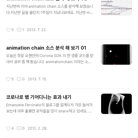
전달 됩니다. 이 함수를 call 하는 anim 함수에서 이 함수
글 내용
가 call 되는 부분을 보죠. return chainFunctions(func
지난번에 이어 animation chain 소스를 분석해 보겠습니
tion () return transition.to(obj,options) end, optio
다.지난번 글을 올린지 1주일이 지났나보네요. 지난번 mai
ns,runPare..
n.lua 에서는 화면에 나오는 빨간 공 4개와 흰공 한개를 배
치하는 로직이었습니다.animationchain.lua 에서는 이
작성시간
9
1
2013. 7. 22.
흰공을 4개의 빨간공을 따라서 움직이게 하는 코드가 있을
겁니다. main.lua 의 마지막 줄에 이 작업을 하기 위해 ani
mationchain.lua 에 있는 함수를 이렇게 call 했습니다.
animation chain 소스 분석 해 보기 01
animationchain.anim(c,stops[1]).whenDone(c,st
글 내용
ops[2]).whenDone(c,stops[3]).whenStart(c,stop
오늘은 정말 오랜만에 Corona SDK 의 한 샘플 코드를 받
s[4]).onComplete(c,stops[5]).onStart(function()
아서 공부 좀 해 봤습니다. animationchain 이라는 소스
print("do..
인데요. 소스는 https://github.com/personalnadir/a
nimation 에 가시면 보실 수 있습니다. 파일을 다운 받아
작성시간
5
0
2013. 7. 15.
서 실행시켜 보시면 아래와 같은 화면을 보실 겁니다. 화면
에 빨간 점이 4개 찍혀 있고 하얀 공이 이 빨간 공들을 찍으
면서 움직입니다. 궁금하신 분들은 파일 다운 받아서 직접
코로나로 뱀 기어디니는 효과 내기
실행해 보시면 됩니다. 오늘은 우선 main.lua 파일을 분석
글 내용
해 보죠. require "animationchain" local stops={ {x
Emanuele Feronato의 블로그를 알게되서 가끔 들어가
=20}, {y=20}, {x=200,simul=true}, {y=600}, {x=di
보는데 아주 훌륭한 로직들을 많이 share하고 있네요. 눈
splay.contentCenterX..
내리는 효과, 물방울 올라가는 효과 두가지를 분석해 봤는
데요. 여기 뱀 기어다니는 효과가 재밌어서 제 블로그에 정
작성시간
4
0
2012. 2. 28.
리해 둘까 합니다. Emanuele는 String Avoider라고 이
름을 붙였는데요. 제 눈에는 뱀 기어다니는걸로 보이더라