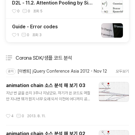
D2L - 11.2. Attention Pooling by Simil
arity
0
0
조회
5
Guide - Error codes
1
0
조회
3
Corona SDK/샘플 코드 분석
분류 전체보기
주요 글 목록
[이벤트] jQuery Conference Asia 2012 - Nov 12
모두보기
공지
animation chain 소스 분석 해 보기 03
글 내용
지난 번 글을 쓴지 3주나 지났군요. 자기가 쓴 코드도 며칠
만 지나면 뭐가 뭔지 너무 오래 되서 이전에 어디까지 공부
했는지도 잘 모르겠습니다. 지난번 글 대충 읽어 봤더니 ch
ainFunctions() 함수를 분석하면 될 것 같습니다. 이 함수
작성시간
4
0
2013. 8. 11.
에 전달되는 파라미터를 보겠습니다. function chainFun
ctions(exec,options,runParent,noanim) exec,op
tions,runParent,noanim 이렇게 4개의 파라미터들이
animation chain 소스 분석 해 보기 02