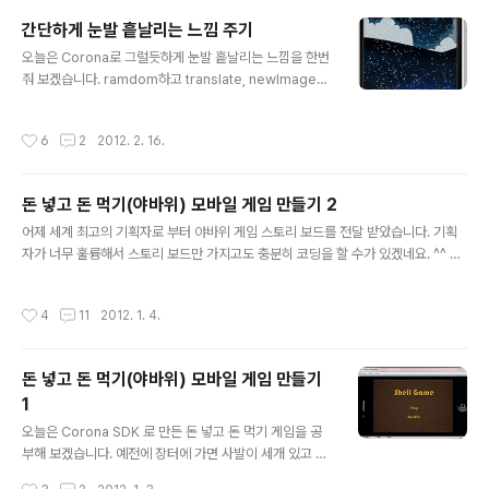
구요. 아래 유튜브에도 올려놨는데 아주 간단한 코드로 이
간단하게 눈발 흩날리는 느낌 주기
런 효과를 주고 있습니다. 아래 소스가 있습니다. -- Decl
글 내용
aring Variables -- Stage Width and Height local
오늘은 Corona로 그럴듯하게 눈발 흩날리는 느낌을 한번
_W,_H = display.contentWidth,display.contentH
줘 보겠습니다. ramdom하고 translate, newImageR
eight local tailLength = 5 local tailN..
ect 를 이용해서 이 효과를 줘 봤습니다. 우선 먼저 소스를
보고 분석 해 보죠. display.setStatusBar( display.Hi
작성시간
6
2
2012. 2. 16.
ddenStatusBar ) local mRand = math.random; m
ath.randomseed(os.time()) local xGravity,yGravi
ty,xWind, yWind = 0,18,45,2 local bg = display.n
돈 넣고 돈 먹기(야바위) 모바일 게임 만들기 2
ewImage("usa_bg2.png") local snow = display.n
글 내용
ewGroup() local function animateSnow( event ) f
어제 세계 최고의 기획자로 부터 야바위 게임 스토리 보드를 전달 받았습니다. 기획
or i=1, snow.numC..
자가 너무 훌륭해서 스토리 보드만 가지고도 충분히 코딩을 할 수가 있겠네요. ^^ 기
획자로부터 자세히 설명을 듣고 이렇게 스토리보드 까지 받았습니다. 이제 프로그래
머는 나름대로 objects 들과 함수들에 대한 설계를 했을 테고 또 Flow Chart 를 그
작성시간
4
11
2012. 1. 4.
려서 어떻게 앱이 진행될지 그려 보았을 겁니다. 좀 더 완벽하게 준비하는 스타일의
개발자라면 Use Case 도 한번 정리 해 봤겠죠... 물론 이 내용들은 하나의 문서에
정리 돼 있겠구요. 이제 코딩을 시작하겠습니다. display.setStatusBar(display.
돈 넣고 돈 먹기(야바위) 모바일 게임 만들기
HiddenStatusBar) -- Graphics-- [Background] local bg = di..
1
글 내용
오늘은 Corona SDK 로 만든 돈 넣고 돈 먹기 게임을 공
부해 보겠습니다. 예전에 장터에 가면 사발이 세개 있고 그
중 한개에 구슬이나 주사위를 넣은 다음 막 돌린 다음 그 주
작성시간