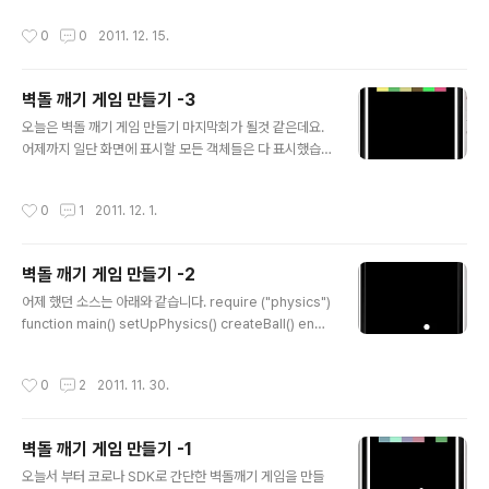
한 소스코드입니다. http://peachpellen.com/ 로 가면
작성시간
0
0
2011. 12. 15.
많은 정보들도 있구요. 우리의 peach가 열심히 만들어서
공유하고 있는 다른 정보들도 접할 수 있습니다. 가서 댓글
로 고마움을 표시하는 것도 좋은 일 인것 같습니다. 원본 파
벽돌 깨기 게임 만들기 -3
일은 아래에 올리겠습니다. 우선 main.lua를 보겠습니다.
글 내용
(지면을 줄이기 위해서 필요없는 주석은 지울께요.) displ
오늘은 벽돌 깨기 게임 만들기 마지막회가 될것 같은데요.
ay.setStatusBar (display.HiddenStatusBar) local
어제까지 일단 화면에 표시할 모든 객체들은 다 표시했습
director = require ("director") local m..
니다. 그리고 화면에서는 공만 여기저기 튀면서 움직이고
있습니다. 이제 남은 일은 밑에 있는 paddle을 유저가 좌
작성시간
0
1
2011. 12. 1.
우로 움직일 수 있도록 해야 하고, 공이 벽돌에 맞으면 벽돌
이 없어지게 해야 하고, 공이 bottom Wall에 맞으면 공이
없어지고 새로 시작하도록 해야 합니다. 그럼 우선 첫번째
벽돌 깨기 게임 만들기 -2
paddle을 움직이는 것 부터 해 볼까요? 지난 시간 까지 했
글 내용
던 paddle 생성 함수는 아래와 같습니다. function crea
어제 했던 소스는 아래와 같습니다. require ("physics")
tePaddle() local paddleWidth = 100 local paddle
function main() setUpPhysics() createBall() end f
Height = 10 local paddle = display.newRect( dis
unction setUpPhysics() physics.start() physics.s
p..
etGravity(0,0) end function createBall() ball = di
작성시간
0
2
2011. 11. 30.
splay.newCircle( display.contentWidth / 2, displ
ay.contentHeight / 2, 10 ) physics.addBody(ball,
"dynamic", {friction=0, bounce = 1, radius=ballRa
벽돌 깨기 게임 만들기 -1
dius}) ball:setLinearVelocity(75, 150) end main()
글 내용
정리하자면 공을 만들고 그 ..
오늘서 부터 코로나 SDK로 간단한 벽돌깨기 게임을 만들