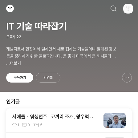
검색하기
티스토리
IT 기술 따라잡기
구독자
22
개발자로서 현장에서 일하면서 새로 접하는 기술들이나 알게된 정보
등을 정리하기 위한 블로그입니다. 운 좋게 미국에서 큰 회사들의 프
로젝트에서 컬설턴트로 일하고 있어서 새로운 기술들을 접할 기회가
...더보기
많이 있습니다. 미국의 IT 프로젝트에서 사용되는 툴들에 대해 많은
분들과 정보를 공유하고 싶습니다.
구독하기
방명록
신고하기 레이어
열기
인기글
시애틀 - 워싱턴주 : 코끼리 조개, 왕우럭 조
개, 굴, 홍합이 널려 있는 집 근처 해변.
1
0
조회
5