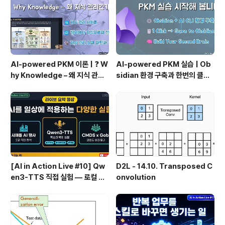
AI-powered PKM 이론 | ❓ W
AI-powered PKM 실습 | Ob
hy Knowledge – 왜 지식 관리
sidian 환경 구축과 한번의 클릭
인가?, 🔄 지식 관리 사이클, 🔁 정
으로 웹 정보를 로컬에 저장하기
보에서 지식으로의 전환, 🛠️ 지식
(Web Clipper)
관리 실패 패턴과 극복
[AI in Action Live #10] Qw
D2L - 14.10. Transposed C
en3-TTS 직접 실험 — 로컬 설
onvolution
치 실패 후 API로 전환한 이야기