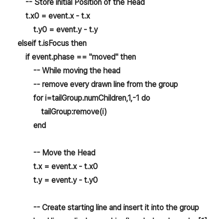
-- Store initial Position of the Head
t.x0 = event.x - t.x
t.y0 = event.y - t.y
elseif t.isFocus then
if event.phase == "moved" then
-- While moving the head
-- remove every drawn line from the group
for i=tailGroup.numChildren,1,-1 do
tailGroup:remove(i)
end
-- Move the Head
t.x = event.x - t.x0
t.y = event.y - t.y0
-- Create starting line and insert it into the group