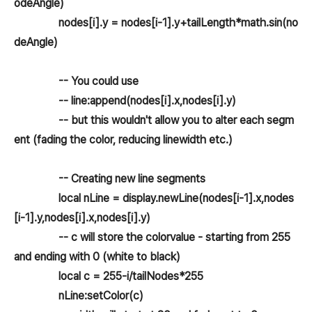
odeAngle)
nodes[i].y = nodes[i-1].y+tailLength*math.sin(no
deAngle)
-- You could use
-- line:append(nodes[i].x,nodes[i].y)
-- but this wouldn't allow you to alter each segm
ent (fading the color, reducing linewidth etc.)
-- Creating new line segments
local nLine = display.newLine(nodes[i-1].x,nodes
[i-1].y,nodes[i].x,nodes[i].y)
-- c will store the colorvalue - starting from 255
and ending with 0 (white to black)
local c = 255-i/tailNodes*255
nLine:setColor(c)