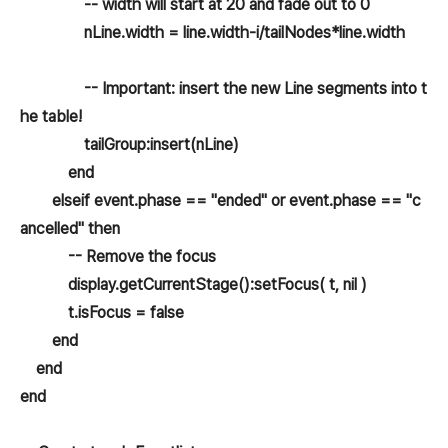
-- width will start at 20 and fade out to 0
nLine.width = line.width-i/tailNodes*line.width
-- Important: insert the new Line segments into t
he table!
tailGroup:insert(nLine)
end
elseif event.phase == "ended" or event.phase == "c
ancelled" then
-- Remove the focus
display.getCurrentStage():setFocus( t, nil )
t.isFocus = false
end
end
end