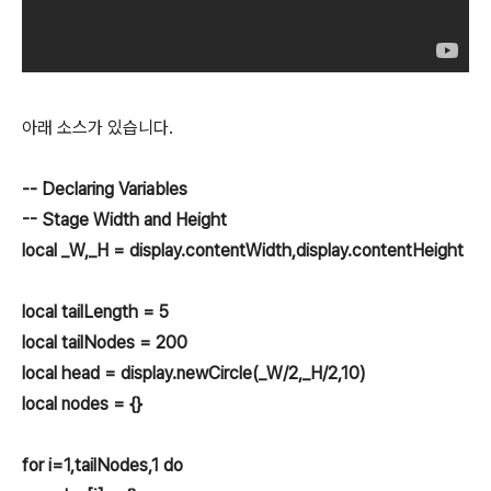
아래 소스가 있습니다.
-- Declaring Variables
-- Stage Width and Height
local _W,_H = display.contentWidth,display.contentHeight
local tailLength = 5
local tailNodes = 200
local head = display.newCircle(_W/2,_H/2,10)
local nodes = {}
for i=1,tailNodes,1 do