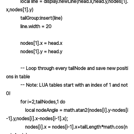
local line = display.newLine(head.x,head.y,nodes[1].
x,nodes[1].y)
tailGroup:insert(line)
line.width = 20
nodes[1].x = head.x
nodes[1].y = head.y
-- Loop through every tailNode and save new positi
ons in table
-- Note: LUA tables start with an index of 1 and not
0!
for i=2,tailNodes,1 do
local nodeAngle = math.atan2(nodes[i].y-nodes[i
-1].y,nodes[i].x-nodes[i-1].x);
nodes[i].x = nodes[i-1].x+tailLength*math.cos(n