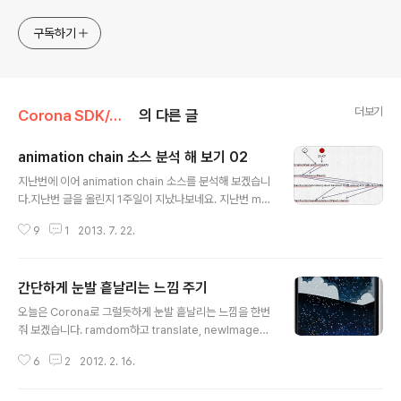
기술들을 접할 기회가 많이 있습니다. 미국의 IT 프로젝트에서
사용되는 툴들에 대해 많은 분들과 정보를 공유하고 싶습니다.
구독하기
더보기
Corona SDK/샘플 코드 분석
의 다른 글
animation chain 소스 분석 해 보기 02
글 내용
지난번에 이어 animation chain 소스를 분석해 보겠습니
다.지난번 글을 올린지 1주일이 지났나보네요. 지난번 mai
n.lua 에서는 화면에 나오는 빨간 공 4개와 흰공 한개를 배
9
1
2013. 7. 22.
치하는 로직이었습니다.animationchain.lua 에서는 이
흰공을 4개의 빨간공을 따라서 움직이게 하는 코드가 있을
겁니다. main.lua 의 마지막 줄에 이 작업을 하기 위해 ani
간단하게 눈발 흩날리는 느낌 주기
mationchain.lua 에 있는 함수를 이렇게 call 했습니다.
글 내용
animationchain.anim(c,stops[1]).whenDone(c,st
오늘은 Corona로 그럴듯하게 눈발 흩날리는 느낌을 한번
ops[2]).whenDone(c,stops[3]).whenStart(c,stop
줘 보겠습니다. ramdom하고 translate, newImageR
s[4]).onComplete(c,stops[5]).onStart(function()
ect 를 이용해서 이 효과를 줘 봤습니다. 우선 먼저 소스를
print("do..
6
2
2012. 2. 16.
보고 분석 해 보죠. display.setStatusBar( display.Hi
ddenStatusBar ) local mRand = math.random; m