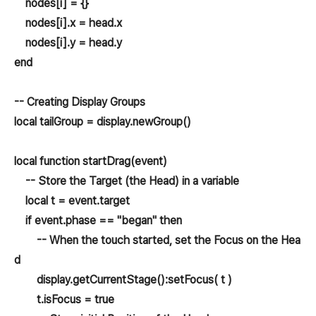
nodes[i] = {}
nodes[i].x = head.x
nodes[i].y = head.y
end
-- Creating Display Groups
local tailGroup = display.newGroup()
local function startDrag(event)
-- Store the Target (the Head) in a variable
local t = event.target
if event.phase == "began" then
-- When the touch started, set the Focus on the Hea
d
display.getCurrentStage():setFocus( t )
t.isFocus = true