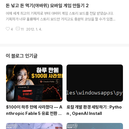
ath.randomseed(os.time()) local xGravity,yGravi
돈 넣고 돈 먹기(야바위) 모바일 게임 만들기 2
ty,xWind, yWind = 0,18,45,2 local bg = display.n
글 내용
ewImage("usa_bg2.png") local snow = display.n
어제 세계 최고의 기획자로 부터 야바위 게임 스토리 보드를 전달 받았습니다.
ewGroup() local function animateSnow( event ) f
기획자가 너무 훌륭해서 스토리 보드만 가지고도 충분히 코딩을 할 수가 있겠네
or i=1, snow.numC..
요. ^^ 기획자로부터 자세히 설명을 듣고 이렇게 스토리보드 까지 받았습니다.
4
11
2012. 1. 4.
이제 프로그래머는 나름대로 objects 들과 함수들에 대한 설계를 했을 테고 또
Flow Chart 를 그려서 어떻게 앱이 진행될지 그려 보았을 겁니다. 좀 더 완벽
하게 준비하는 스타일의 개발자라면 Use Case 도 한번 정리 해 봤겠죠... 물론
이 내용들은 하나의 문서에 정리 돼 있겠구요. 이제 코딩을 시작하겠습니다. dis
play.setStatusBar(display.HiddenStatusBar) -- Graphics-- [Back
이 블로그 인기글
ground] local bg = di..
$100이 하루 만에 사라졌다 — A
로컬 개발 환경 세팅하기 : Pytho
nthropic Fable 5 유료 전환 사
n , OpenAI Install
용기