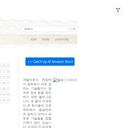
total
today
yesterday
👉 Catch Up AI Amazon Store
3.02.28
2.12.16
2.12.10
개발자로서 현장에
2.06.23
서 일하면서 새로 접
하는 기술들이나 알
2.06.22
게된 정보 등을 정리
2.05.26
하기 위한 블로그입
2.04.26
니다. 운 좋게 미국에
서 큰 회사들의 프로
젝트에서 컬설턴트
로 일하고 있어서 새
로운 기술들을 접할
기회가 많이 있습니
다. 미국의 IT 프로젝