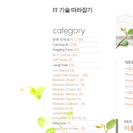
IT 기술 따라잡기
분류 전체보기
(1788)
Catchup AI
(232)
Hugging Face
(33)
NLP Course
(30)
Self-Study
(2)
'
WEB
LangChain
(25)
이클립
Get Started
(3)
Phon
LangChain Expres..
(20)
Modules-Model I ..
(0)
Pho
Modules-Retrieva..
(0)
안드
Modules-Chains
(0)
이클
Modules-Memory
(0)
Phon
Modules-Agents
(1)
Modules-Callback..
(0)
Pho
LangServe
(0)
LangSmith
(0)
Langchain 보충수업
(1)
WEB_
Pinecone
(8)
이
LangChain AI Han..
(8)