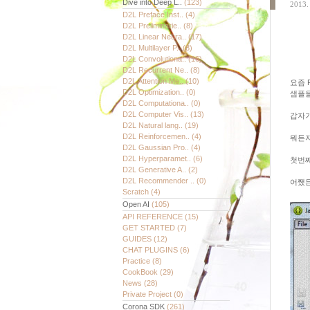
Dive into Deep L..
(123)
2013. 
D2L Preface Inst..
(4)
D2L Preliminarie..
(8)
D2L Linear Neura..
(17)
D2L Multilayer P..
(8)
D2L Convolutiona..
(16)
D2L Recurrent Ne..
(8)
D2L Attention Me..
(10)
요즘 
D2L Optimization..
(0)
샘플을
D2L Computationa..
(0)
D2L Computer Vis..
(13)
갑자기
D2L Natural lang..
(19)
D2L Reinforcemen..
(4)
뭐든지
D2L Gaussian Pro..
(4)
D2L Hyperparamet..
(6)
첫번째
D2L Generative A..
(2)
D2L Recommender ..
(0)
어쨌
Scratch
(4)
Open AI
(105)
API REFERENCE
(15)
GET STARTED
(7)
GUIDES
(12)
CHAT PLUGINS
(6)
Practice
(8)
CookBook
(29)
News
(28)
Private Project
(0)
Corona SDK
(261)