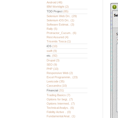
Android
(46)
IBM Worklight
(2)
TDD Project
(85)
Selenium Web Dri..
(29)
Selenium iOS Dri..
(1)
Software Estimat..
(3)
Rally
(5)
Protractor_Cucum..
(6)
Rest Assured
(4)
Tricentis Tosca
(1)
iOS
(10)
swift
(9)
etc.
(92)
Drupal
(3)
SEO
(9)
PHP
(10)
Responsive Web
(2)
Excel Programmin..
(23)
Leetcode
(35)
Cassandra
(10)
Financial
(31)
Trading Basics
(7)
Options for begi..
(7)
Options Intermed..
(7)
Technical Analys..
(6)
Fidelity Active ..
(0)
Fundamental Anal..
(1)