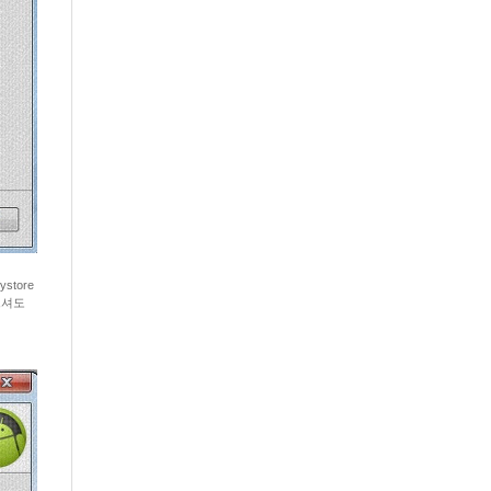
store
으셔도