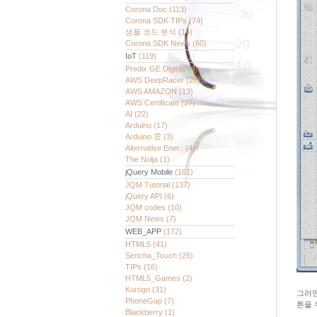
Corona Doc
(113)
Corona SDK TIPs
(74)
샘플 코드 분석
(14)
Corona SDK News
(60)
IoT
(119)
Predix GE Digita..
(4)
AWS DeepRacer
(28)
AWS AMAZON
(13)
AWS Certificate
(27)
AI
(22)
Arduino
(17)
Arduino 雲
(3)
Alternative Ener..
(4)
The Nolja
(1)
jQuery Mobile
(161)
JQM Tutorial
(137)
jQuery API
(6)
JQM codes
(10)
JQM News
(7)
WEB_APP
(172)
HTML5
(41)
Sencha_Touch
(26)
TIPs
(16)
HTML5_Games
(2)
Kurogo
(31)
그러면
PhoneGap
(7)
튼을 
Blackberry
(1)