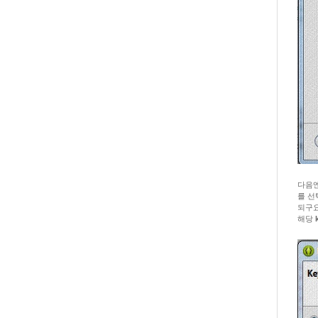
다음엔
를 선
되구요
해당
k