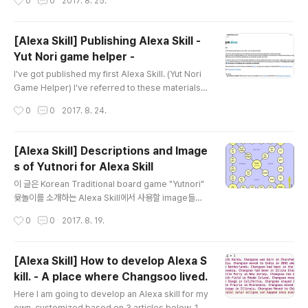
0
0
2017. 8. 25.
ame helperAnd then make it enabled by clicking
on Enable button on the page. or you can naviga
te to the page from amazon.com as below. http
[Alexa Skill] Publishing Alexa Skill -
s://www.amazon.com/
Yut Nori game helper -
글 내용
I've got published my first Alexa Skill. (Yut Nori
Game Helper) I've referred to these materials t
o develop it. - New Alexa Skills Kit Template for
작성시간
0
0
2017. 8. 24.
Developers: GameHelper- Let's Build A Skill -
Game Helper -Skills Service- https://en.wikiped
ia.org/wiki/Yut- https://modernseoul.org/2011/1
[Alexa Skill] Descriptions and Image
1/26/how-to-play-yut-nori-윷놀이/- http://owlwo
s of Yutnori for Alexa Skill
rksllc.com/featured-game/yut-nori-the-korean
글 내용
-game-of-sticks/ I've ..
이 글은 Korean Traditional board game "Yutnori"
윷놀이를 소개하는 Alexa Skill에서 사용할 image들을
모아 놓은 글 입니다. Malpan (말판) 1 flat side up = 1
작성시간
0
0
2017. 8. 19.
piece moves 1 space. This is called a pig or Do
h. 2 flat sides up = 1 piece moves 2 spaces. Thi
s is called a dog or Ge. 3 flat sides up = 1 piece
[Alexa Skill] How to develop Alexa S
moves 3 spaces. This is called a sheep or Girl.
kill. - A place where Changsoo lived.
4 flat sides up = 1 piece moves 4 spaces. This i
글 내용
s called a cow or Yut. Alexa Sk..
Here I am going to develop an Alexa skill for my
own, customized based on 3 articles below. 1. F