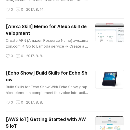
act Skill Tutorial, 2. Fact Skill Blog, 3. Section 2 o
작성시간
0
0
2017. 8. 14.
f Alexa - A Free Introduction in Cloud Guru Alex
a will answer about the place(s) where I lived. Y
ou can get the source codes of Alexa - A Free I
[Alexa Skill] Memo for Alexa skill de
ntroduction here.https://github.com/ACloudGur
velopment
u/alexacourse I am going to modify index.js file
글 내용
of 1_space..
Create ARN (Amazon Resource Name) aws.ama
zon.com -> Go to Lambda service -> Create a L
ambda function -> Select the Region as N. Virgi
작성시간
0
0
2017. 8. 8.
nia Coding a code in Code tabConfigure Progra
mming Language, Role etc. in Configuration tab
Set Alexa Skills Kit in Triggers tab The ARN on t
[Echo Show] Build Skills for Echo Sh
op right of the screen will be used to configure t
ow
he Alexa Skill in developer.amazon.com develo
글 내용
per.amazon.com - ALEXA - Alexa..
Build Skills for Echo Show With Echo Show, grap
hical elements complement the voice interactio
n on the device itself. Thus, a custom skill used
작성시간
0
0
2017. 8. 8.
with Echo Show can include an interactive touch
display in its response, in addition to standard v
oice interaction. For example, a recipe skill can
[AWS IoT] Getting Started with AW
display images of the ingredients and the prepa
S IoT
ration process at the appropriate points in the s
글 내용