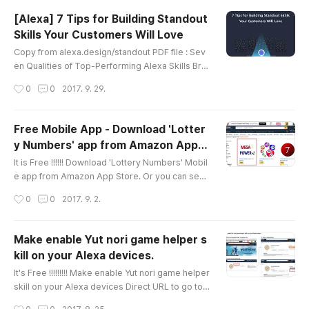
ll httpd -yservice httpd startcheckconfig httpd o
[Alexa] 7 Tips for Building Standout
ncd /var/www/htmlaws s3 cp s3://mywebsitebu
Skills Your Customers Will Love
cket-changsoo/index.html /var/www/html : Upd
글 내용
ate system, install Apach..
Copy from alexa.design/standout PDF file : Sev
en Qualities of Top-Performing Alexa Skills Bro
wse through the Alexa Skills Store, and you’ll se
작성시간
0
0
2017. 9. 29.
e the innovations of our developer community o
n display. Our public catalog features more than
25,000 skills that enable a rich variety of scenar
Free Mobile App - Download 'Lotter
ios including hands-free smart device control, o
y Numbers' app from Amazon App S
n-demand content delivery, immersive adventu
글 내용
tore
re games, and more...
It is Free !!!!!! Download 'Lottery Numbers' Mobil
e app from Amazon App Store. Or you can see t
he app in PC or Laptop of yours. Go to amazon.
작성시간
0
0
2017. 9. 2.
com and search by 'Lottery Numbers'. Get Jack
pot numbers for Mega Million and/or Powerball.
Make enable Yut nori game helper s
kill on your Alexa devices.
글 내용
It's Free !!!!!!!!! Make enable Yut nori game helper
skill on your Alexa devices Direct URL to go to Y
ut nori game helper page in Amazon : Yut nori g
작성시간