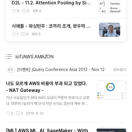
D2L - 11.2. Attention Pooling by Simil
arity
0
0
조회
6
시애틀 - 워싱턴주 : 코끼리 조개, 왕우럭 조
개, 굴, 홍합이 널려 있는 집 근처 해변.
1
0
조회
5
IoT/AWS AMAZON
분류 전체보기
주요 글 목록
[이벤트] jQuery Conference Asia 2012 - Nov 12
모두보기
공지
나도 모르게 AWS 비용이 부과 되고 있었다.
- NAT Gateway -
글 내용
지난 수요일인가 부터 AWS 요금이 꾸준히 부과 되고 있었
다. 하루에 1달러가 채 안 되지만 쓰지도 않는데 계속 부과
되서 신경이 쓰였다. 도대체 내가 수요일에 뭘 했길래... 그
작성시간
2
2
2019. 5. 21.
래서 주말에 자세히 살펴 봤다. 5월 18일 오후 3시 44분.
총액은 5.38달러이다. 5월 19일 일요일 3시 56분. 거의
24시간 만에 총액은 6.28 달러가 됐다. Elastic Comput
[ML] AWS ML, AI, SageMaker - With