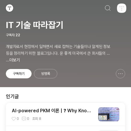
검색하기
티스토리
IT 기술 따라잡기
구독자
22
개발자로서 현장에서 일하면서 새로 접하는 기술들이나 알게된 정보
등을 정리하기 위한 블로그입니다. 운 좋게 미국에서 큰 회사들의 프
로젝트에서 컬설턴트로 일하고 있어서 새로운 기술들을 접할 기회가
...더보기
많이 있습니다. 미국의 IT 프로젝트에서 사용되는 툴들에 대해 많은
분들과 정보를 공유하고 싶습니다.
구독하기
방명록
신고하기 레이어
열기
인기글
AI-powered PKM 이론 | ❓ Why Knowl
edge – 왜 지식 관리인가?, 🔄 지식 관리 사
0
0
조회
8
이클, 🔁 정보에서 지식으로의 전환, 🛠️ 지식
관리 실패 패턴과 극복