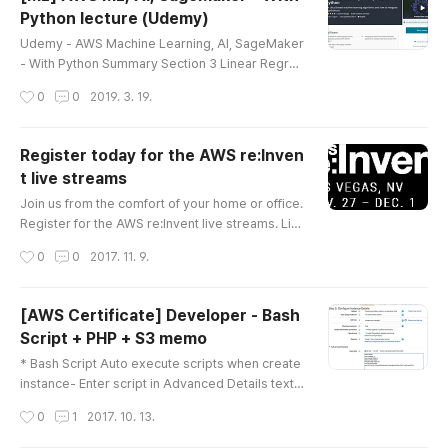
e Cloud 를 expand 해서 봤더니 NAT Gateway hour
Python lecture (Udemy)
부분 액수가 증가했다. 이제 어디서 부과 되는지 알아냈으
글 내용
니 그걸 de-activate 시키면 될 일. EC2 - Elastic IPs로
Udemy - AWS Machine Learning, AI, SageMaker
갔더니 NAT Gateway 가 하나 running 중이었다. 내가
- With Python Summary Section 3 Linear Regres
이걸 수요일에 만들었었나? 전혀 기억이 안나지만 어쨌든
sion 23. Summary Squared Loss Function is par
작성시간
0
0
2019. 3. 19.
내..
abolic in nature. It has an important property of
not only telling us the loss at a given weight, but
also tells us which way to go to minimize loss G
Register today for the AWS re:Inven
radient Descent optimization algorithm uses los
t live streams
s function to move the weights of all the feature
글 내용
s and iteratively ..
Join us from the comfort of your home or office.
Register for the AWS re:Invent live streams. Liv
e Stream Agenda** Tuesday Night Live | Tuesd
작성시간
0
0
2017. 11. 9.
ay, Nov. 28 | 8:00 PM – 9:30 PM PT Peter DeSan
tis, VP, AWS Global Infrastructure Keynote | Wed
nesday, Nov. 29 | 8:00 AM – 10:30 AM PT Andy
[AWS Certificate] Developer - Bash
Jassy, CEO, Amazon Web Services Keynote | T
Script + PHP + S3 memo
hursday, Nov. 30 | 8:30 AM – 10:30 AM PT Wern
글 내용
er Vogels, Chief Technology Of..
* Bash Script Auto execute scripts when create
instance- Enter script in Advanced Details text
box when you create an instance In this case, sy
작성시간
0
1
2017. 10. 13.
stem will execute all these scripts when create
the instance.#!/bin/bashyum update -yyum insta