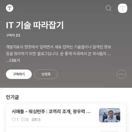
검색하기
티스토리
IT 기술 따라잡기
구독자
22
개발자로서 현장에서 일하면서 새로 접하는 기술들이나 알게된 정보
등을 정리하기 위한 블로그입니다. 운 좋게 미국에서 큰 회사들의 프
로젝트에서 컬설턴트로 일하고 있어서 새로운 기술들을 접할 기회가
...더보기
많이 있습니다. 미국의 IT 프로젝트에서 사용되는 툴들에 대해 많은
분들과 정보를 공유하고 싶습니다.
구독하기
방명록
신고하기 레이어
열기
인기글
시애틀 - 워싱턴주 : 코끼리 조개, 왕우럭 조
개, 굴, 홍합이 널려 있는 집 근처 해변.
1
0
조회
5