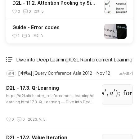
D2L - 11.2. Attention Pooling by Simil
arity
0
0
조회
5
Guide - Error codes
1
0
조회
3
Dive into Deep Learning/D2L Reinforcement Learning
분류 전체보기
주요 글 목록
[이벤트] jQuery Conference Asia 2012 - Nov 12
모두보기
공지
D2L - 17.3. Q-Learning
글 내용
https://d2l.ai/chapter_reinforcement-learning/ql
earning.html 17.3. Q-Learning — Dive into Deep
Learning 1.0.3 documentation d2l.ai 17.3. Q-Lear
ning In the previous section, we discussed the V
작성시간
0
0
2023. 9. 5.
alue Iteration algorithm which requires accessin
g the complete Markov decision process (MD
P), e.g., the transition and reward functions. In thi
D2L - 17.2. Value Iteration