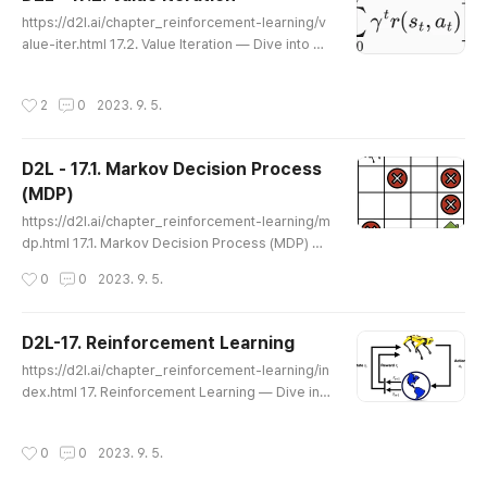
s section, we will look at Q-Learning (Watkins an
글 내용
d Dayan, 1992) ..
https://d2l.ai/chapter_reinforcement-learning/v
alue-iter.html 17.2. Value Iteration — Dive into D
eep Learning 1.0.3 documentation d2l.ai 17.2. Va
lue Iteration In this section we will discuss how t
작성시간
2
0
2023. 9. 5.
o pick the best action for the robot at each state
to maximize the return of the trajectory. We will
describe an algorithm called Value Iteration and
D2L - 17.1. Markov Decision Process
implement it for a simulated robot that travels o
(MDP)
ver..
글 내용
https://d2l.ai/chapter_reinforcement-learning/m
dp.html 17.1. Markov Decision Process (MDP) —
Dive into Deep Learning 1.0.3 documentation d2
작성시간
0
0
2023. 9. 5.
l.ai 17.1. Markov Decision Process (MDP) In this s
ection, we will discuss how to formulate reinfor
cement learning problems using Markov decisi
D2L-17. Reinforcement Learning
on processes (MDPs) and describe various co
글 내용
https://d2l.ai/chapter_reinforcement-learning/in
mponents of MDPs in detail. 이 섹션에서는 MDP(M
dex.html 17. Reinforcement Learning — Dive int
arkov Decision Process)를 사용하여 강화학..
o Deep Learning 1.0.3 documentation d2l.ai 17.
Reinforcement Learning Pratik Chaudhari (Unive
작성시간
0
0
2023. 9. 5.
rsity of Pennsylvania and Amazon), Rasool Fako
or (Amazon), and Kavosh Asadi (Amazon) Reinf