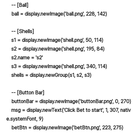
-- [Ball]
ball = display.newImage('ball.png', 228, 142)
-- [Shells]
s1 = display.newImage('shell.png', 50, 114)
s2 = display.newImage('shell.png', 195, 84)
s2.name = 's2'
s3 = display.newImage('shell.png', 340, 114)
shells = display.newGroup(s1, s2, s3)
-- [Button Bar]
buttonBar = display.newImage('buttonBar.png', 0, 270)
msg = display.newText('Click Bet to start', 1, 307, nativ
e.systemFont, 9)
betBtn = display.newImage('betBtn.png', 223, 275)