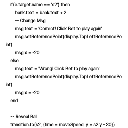
if(e.target.name == 's2') then
bank.text = bank.text + 2
-- Change Msg
msg.text = 'Correct! Click Bet to play again'
msg:setReferencePoint(display.TopLeftReferencePo
int)
msg.x = -20
else
msg.text = 'Wrong! Click Bet to play again'
msg:setReferencePoint(display.TopLeftReferencePo
int)
msg.x = -20
end
-- Reveal Ball
transition.to(s2, {time = moveSpeed, y = s2.y - 30})