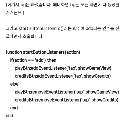
(여기서 bg는 빠졌습니다. 왜냐하면 bg는 모든 화면에 다 등장할
거거든요.)
그리고 startButtonListeners()라는 함수에 add라는 인수를 전
달하면서 호출합니다.
function startButtonListeners(action)
if(action == 'add') then
playBtn:addEventListener('tap', showGameView)
creditsBtn:addEventListener('tap', showCredits)
else
playBtn:removeEventListener('tap', showGameView)
creditsBtn:removeEventListener('tap', showCredits)
end
end