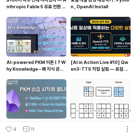
$100이 하루 만에 사라졌다 — A
로컬 개발 환경 세팅하기 : Pytho
nthropic Fable 5 유료 전환 사
n , OpenAI Install
용기
AI-powered PKM 이론 | ❓ W
[AI in Action Live #10] Qw
hy Knowledge – 왜 지식 관리
en3-TTS 직접 실험 — 로컬 설
인가?, 🔄 지식 관리 사이클, 🔁 정
치 실패 후 API로 전환한 이야기
보에서 지식으로의 전환, 🛠️ 지식
관리 실패 패턴과 극복
AI-powered PKM 실습 | Ob
D2L - 14.10. Transposed C
4
11
sidian 환경 구축과 한번의 클릭
onvolution