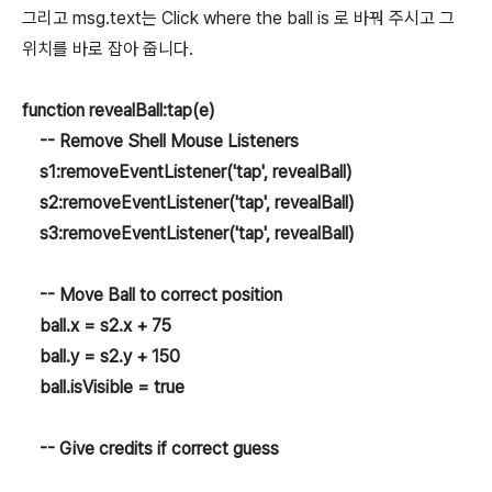
그리고 msg.text는 Click where the ball is 로 바꿔 주시고 그
위치를 바로 잡아 줍니다.
function revealBall:tap(e)
-- Remove Shell Mouse Listeners
s1:removeEventListener('tap', revealBall)
s2:removeEventListener('tap', revealBall)
s3:removeEventListener('tap', revealBall)
-- Move Ball to correct position
ball.x = s2.x + 75
ball.y = s2.y + 150
ball.isVisible = true
-- Give credits if correct guess