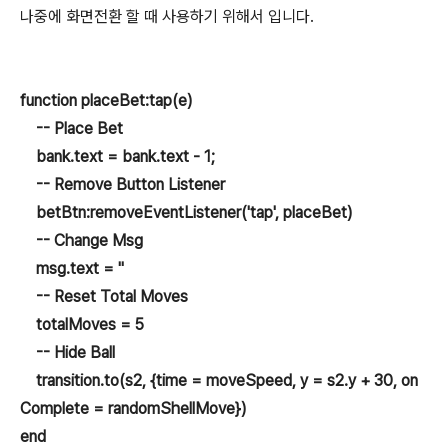
나중에 화면전환 할 때 사용하기 위해서 입니다.
function placeBet:tap(e)
-- Place Bet
bank.text = bank.text - 1;
-- Remove Button Listener
betBtn:removeEventListener('tap', placeBet)
-- Change Msg
msg.text = ''
-- Reset Total Moves
totalMoves = 5
-- Hide Ball
transition.to(s2, {time = moveSpeed, y = s2.y + 30, on
Complete = randomShellMove})
end