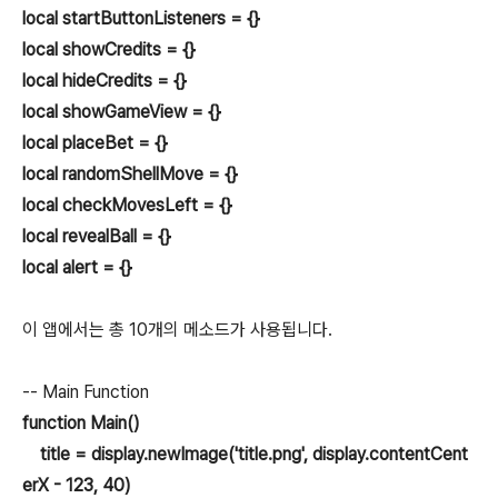
local startButtonListeners = {}
local showCredits = {}
local hideCredits = {}
local showGameView = {}
local placeBet = {}
local randomShellMove = {}
local checkMovesLeft = {}
local revealBall = {}
local alert = {}
이 앱에서는 총 10개의 메소드가 사용됩니다.
-- Main Function
function Main()
title = display.newImage('title.png', display.contentCent
erX - 123, 40)