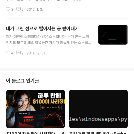
중 한개에 구슬이나 주사위를 넣은 다음 막 돌린 다음 그 주
3
2
2012. 1. 3.
사위가 어디에 있는지 알아 맞추는 놀이가 있었죠? 야바위
라고 어른들이 그러셨는데.... Carlos Yanez 라는 개발자
가 이 야바위를 모바일 애플리케이션으로 개발 했습니다.
내가 그린 선으로 떨어지는 공 받아내기
Corona SDK로요. 그리고 그 소스를 공유했습니다. 제가
글 내용
보기엔 아주 프로그램이 알차게 잘 돼 있는 것 같습니다. 이
제가 예전에 써핑하다가 받은 소스입니다. 누가 만든 로직
소스코드를 분석하면 아주 공부가 잘 될 것 같습니다. (그리
인지도 모르겠네요. 하옇든간 자기가 힘들게 만든 소스를
고 이 야바위 게임이 전 세계적으로 있었나 보네요. 몰랐는
여러 사람들과 조건없이 공유하는 개발자분들께 감사드립
데......) 아래 각 게임 화면들을 캡쳐 했습니다. 이걸 게임 개
4
2
2011. 12. 31.
니다. 오늘 살펴볼 앱은요. 앱을 시작하면 위에서 녹색 공이
발 하기 전에 개발자가 받은 Story Boar..
떨어집니다. 그리고 화면을 Drag 하면 선이 그려집니다.
녹색 공이 그 선에 떨어지면 튀어 나가게 돼 있습니다. 일단
소스 부터 볼까요? local physics = require ("physic
s") physics.start(true) physics.setGravity(0, 1) --
이 블로그 인기글
Ball rolls on Line local ball = display.newCircle(
0, 0, 25) ball:setFillColor(0, 255, 0) ball.x = displ
ay.cont..