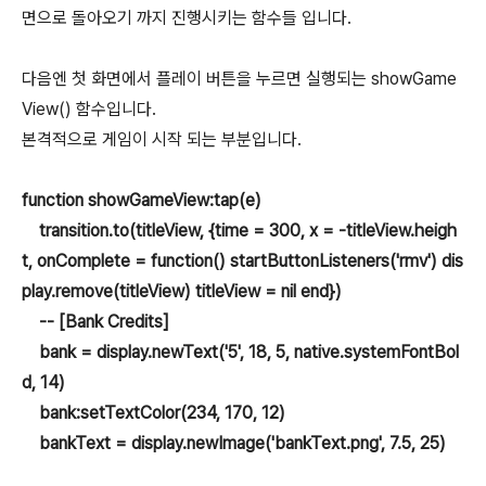
면으로 돌아오기 까지 진행시키는 함수들 입니다.
다음엔 첫 화면에서 플레이 버튼을 누르면 실행되는 showGame
View() 함수입니다.
본격적으로 게임이 시작 되는 부분입니다.
function showGameView:tap(e)
transition.to(titleView, {time = 300, x = -titleView.heigh
t, onComplete = function() startButtonListeners('rmv') dis
play.remove(titleView) titleView = nil end})
-- [Bank Credits]
bank = display.newText('5', 18, 5, native.systemFontBol
d, 14)
bank:setTextColor(234, 170, 12)
bankText = display.newImage('bankText.png', 7.5, 25)