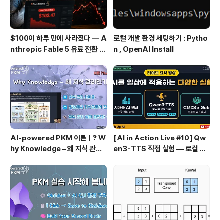
$100이 하루 만에 사라졌다 — A
로컬 개발 환경 세팅하기 : Pytho
nthropic Fable 5 유료 전환 사
n , OpenAI Install
용기
AI-powered PKM 이론 | ❓ W
[AI in Action Live #10] Qw
hy Knowledge – 왜 지식 관리
en3-TTS 직접 실험 — 로컬 설
인가?, 🔄 지식 관리 사이클, 🔁 정
치 실패 후 API로 전환한 이야기
보에서 지식으로의 전환, 🛠️ 지식
관리 실패 패턴과 극복