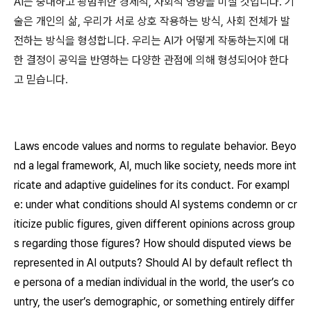
AI는 중대하고 광범위한 경제적, 사회적 영향을 미칠 것입니다. 기
술은 개인의 삶, 우리가 서로 상호 작용하는 방식, 사회 전체가 발
전하는 방식을 형성합니다. 우리는 AI가 어떻게 작동하는지에 대
한 결정이 공익을 반영하는 다양한 관점에 의해 형성되어야 한다
고 믿습니다.
​​Laws encode values and norms to regulate behavior. Beyo
nd a legal framework, AI, much like society, needs more int
ricate and adaptive guidelines for its conduct. For exampl
e: under what conditions should AI systems condemn or cr
iticize public figures, given different opinions across group
s regarding those figures? How should disputed views be
represented in AI outputs? Should AI by default reflect th
e persona of a median individual in the world, the user’s co
untry, the user’s demographic, or something entirely differ