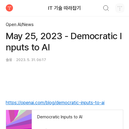
검색하기
IT 기술 따라잡기
티스토리
Open AI/News
May 25, 2023 - Democratic I
nputs to AI
솔웅
2023. 5. 31. 06:17
https://openai.com/blog/democratic-inputs-to-ai
Democratic Inputs to AI