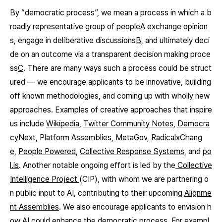
By “democratic process”, we mean a process in which a b
roadly representative group of people
A
exchange opinion
s, engage in deliberative discussions
B
, and ultimately deci
de on an outcome via a transparent decision making proce
ss
C
. There are many ways such a process could be struct
ured — we encourage applicants to be innovative, building
off known methodologies, and coming up with wholly new
approaches. Examples of creative approaches that inspire
us include
Wikipedia
,
Twitter Community Notes
,
Democra
cyNext
,
Platform Assemblies
,
MetaGov
,
RadicalxChang
e
,
People Powered
,
Collective Response Systems
, and
po
l.is
. Another notable ongoing effort is led by the
Collective
Intelligence Project
(CIP), with whom we are partnering o
n public input to AI, contributing to their upcoming
Alignme
nt Assemblies
. We also encourage applicants to envision h
ow AI could
enhance
the democratic process. For exampl