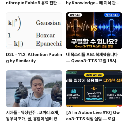
nthropic Fable 5 유료 전환 사
hy Knowledge – 왜 지식 관리
용기
인가?, 🔄 지식 관리 사이클, 🔁 정
보에서 지식으로의 전환, 🛠️ 지식
관리 실패 패턴과 극복
D2L - 11.2. Attention Poolin
내 목소리를 AI로 복제했습니다
g by Similarity
— Qwen3-TTS 12일·18시간
실전 기록
시애틀 - 워싱턴주 : 코끼리 조개,
[AI in Action Live #10] Qw
왕우럭 조개, 굴, 홍합이 널려 있는
en3-TTS 직접 실험 — 로컬 설
집 근처 해변.
치 실패 후 API로 전환한 이야기