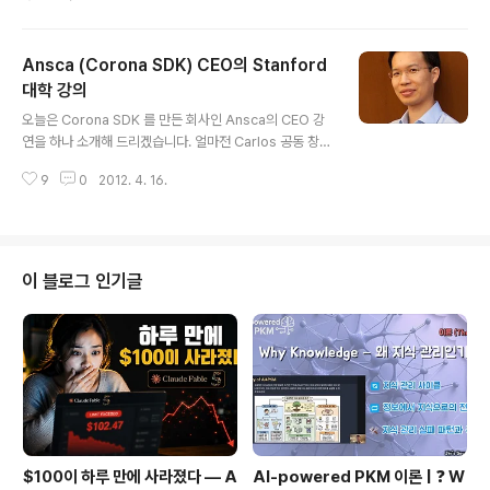
는데 오후에 답변이 왔네요. feedback이 정말 좋네요. 고
맙게도... 지금부터는 여러분들이 올리는 질문 (코로나 SD
K에 대해) 에 더 성실히 답하고 모르는 건 이렇게 Corona
Ansca (Corona SDK) CEO의 Stanford
SDK에 질문을 할 테니까 질문 많이 많이 올려 주세요. 오
늘은 Kow님이 올리신 질문과 이상봉님께서 보내신 질문
대학 강의
글 내용
을 문의했었습니다. 오늘 온 답변 메일은 아래와 같습니다.
오늘은 Corona SDK 를 만든 회사인 Ansca의 CEO 강
Changsoo, Here are some answers to your que
연을 하나 소개해 드리겠습니다. 얼마전 Carlos 공동 창업
stions from one of our team members: 아래 우리
자가 2선으로 물러나면서 단독 CEO 가 된 Walter Luh
팀원 중 한명..
9
0
2012. 4. 16.
가 스탠포드 대학에서 한 강연입니다. Corona SDK는 Lu
a 라는 Script Language를 사용하고 있는데요. 이 Lua
는 요즘 게임에 많이 사용되는 언어입니다. 앵그리버드도
이 Lua로 만든 겁니다. 이 Lua Language를 만든 사람이
Roberto Ierusalimschy 인데요. 스탠포드에서 교수로
이 블로그 인기글
있나 봅니다. 이 Roberto가 자신의 수업에 Walter를 초
청해서 대신 수업을 진행한 화면입니다. 이 동영상을 보시
면 Corona SDK에 대한 이해를 도울 수 있을 겁니다. 스
탠포드 대학 학생..
$100이 하루 만에 사라졌다 — A
AI-powered PKM 이론 | ❓ W