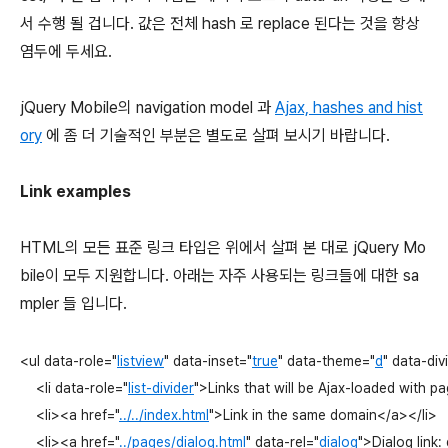
서 수행 될 겁니다. 값은 전체 hash 로 replace 된다는 것을 항상
염두에 두세요.
jQuery Mobile의 navigation model 과
Ajax, hashes and hist
ory
에 좀 더 기술적인 부분은 별도로 살펴 보시기 바랍니다.
Link examples
HTML의 모든 표준 링크 타입은 위에서 살펴 본 대로 jQuery Mo
bile이 모두 지원합니다. 아래는 자주 사용되는 링크들에 대한 sa
mpler 들 입니다.
<
ul
data-role
="
listview
" 
data-inset
="
true
" 
data-theme
="
d
" 
data-div
<
li
data-role
="
list-divider
">
Links that will be Ajax-loaded with pa
<
li
>
<
a
href
="
../../index.html
">
Link in the same domain
</
a
>
</
li
>
<
li
>
<
a
href
="
../pages/dialog.html
" 
data-rel
="
dialog
">
Dialog link: