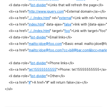
<
li
data-role
="
list-divider
">
Links that will refresh the page
</
li
>
<
li
>
<
a
href
="
http://www.jquery.com
">
External domain
</
a
>
</
li
>
<
li
>
<
a
href
="
../../index.html
" 
rel
="
external
">
Link with rel="externa
<
li
>
<
a
href
="
index.html
" 
data-ajax
="
false
">
link with [data-ajax="
<
li
>
<
a
href
="
../../index.html
" 
target
="
foo
">
Link with target="foo"
<
li
data-role
="
list-divider
">
Email links
</
li
>
<
li
>
<
a
href
="
mailto:jdoe@foo.com
">
Basic email: mailto:jdoe@
<
li
>
<
a
href
="
mailto:jdoe@foo.com?cc=bill@bar.com
&
bc
c=mark
<
li
data-role
="
list-divider
">
Phone links
</
li
>
<
li
>
<
a
href
="
tel:15555555555
">
Phone: tel:15555555555
</
a
>
<
li
data-role
="
list-divider
">
Other
</
li
>
<
li
>
<
a
href
="
#
">
A href="#" will return false
</
a
>
</
li
>
</
ul
>