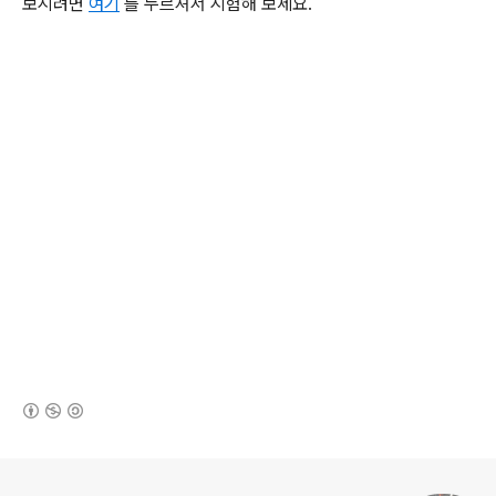
보시려면
여기
를 누르셔서 시험해 보세요.
(새창열림)
로그 정보