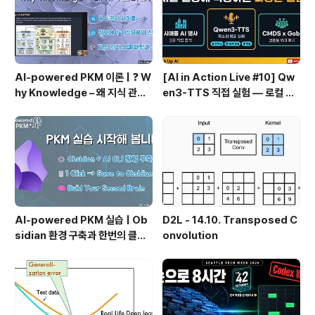
AI-powered PKM 이론 | ❓ W
[AI in Action Live #10] Qw
hy Knowledge – 왜 지식 관리
en3-TTS 직접 실험 — 로컬 설
인가?, 🔄 지식 관리 사이클, 🔁 정
치 실패 후 API로 전환한 이야기
보에서 지식으로의 전환, 🛠️ 지식
관리 실패 패턴과 극복
AI-powered PKM 실습 | Ob
D2L - 14.10. Transposed C
sidian 환경 구축과 한번의 클릭
onvolution
으로 웹 정보를 로컬에 저장하기
(Web Clipper)