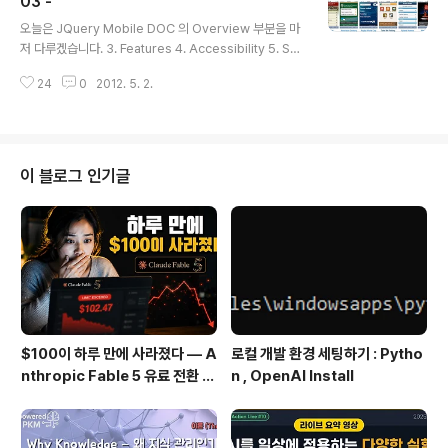
03 -
글 내용
aching pages - Ajax, hashes & history - Dynami
오늘은 JQuery Mobile DOC 의 Overview 부분을 마
cally injection pa..
저 다루겠습니다. 3. Features 4. Accessibility 5. Su
pported platforms 이렇게 세가주 주제를 다룰건데요.
24
0
2012. 5. 2.
그냥 간단한 설명들이라서 한번에 다 정리하려구요. Featu
res Key features: 익숙한 JQuery core를 사용해서
만들어 졌고 JQuery 신택스가 적용돼 쉽게 배울 수 있고
JQuery UI code와 pattern들을 쉽게 사용할 수 있음
모든 주요 모바일, 태블릿, e-reader, 데스크탑 플랫폼과
이 블로그 인기글
잘 호환 됨. iOS, Android, Blackberry, Palm WebO
S, Nokia/Symbian, Windows Phone 7, MeeGo, O
pera Mobile/..
$100이 하루 만에 사라졌다 — A
로컬 개발 환경 세팅하기 : Pytho
nthropic Fable 5 유료 전환 사
n , OpenAI Install
용기