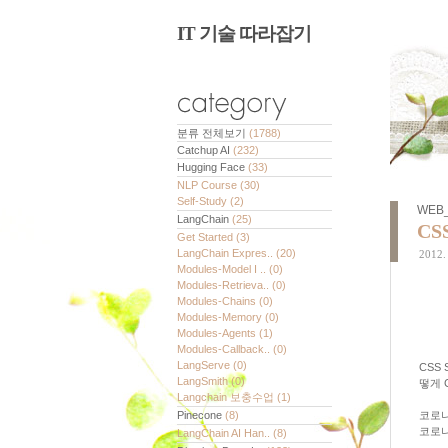
IT 기술 따라잡기
분류 전체보기
(1788)
Catchup AI
(232)
Hugging Face
(33)
NLP Course
(30)
Self-Study
(2)
WEB
LangChain
(25)
CS
Get Started
(3)
LangChain Expres..
(20)
2012. 
Modules-Model I ..
(0)
Modules-Retrieva..
(0)
Modules-Chains
(0)
Modules-Memory
(0)
Modules-Agents
(1)
Modules-Callback..
(0)
LangServe
(0)
CSS
LangSmith
(0)
떻게 
Langchain 보충수업
(1)
Pinecone
(8)
코로나
코로나
LangChain AI Han..
(8)