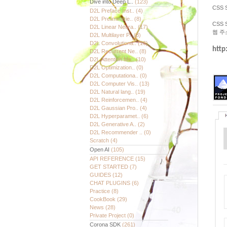
Dive into Deep L..
(123)
CSS 
D2L Preface Inst..
(4)
D2L Preliminarie..
(8)
CSS 
D2L Linear Neura..
(17)
웹 주
D2L Multilayer P..
(8)
D2L Convolutiona..
(16)
http
D2L Recurrent Ne..
(8)
D2L Attention Me..
(10)
D2L Optimization..
(0)
D2L Computationa..
(0)
D2L Computer Vis..
(13)
D2L Natural lang..
(19)
D2L Reinforcemen..
(4)
D2L Gaussian Pro..
(4)
D2L Hyperparamet..
(6)
D2L Generative A..
(2)
D2L Recommender ..
(0)
Scratch
(4)
Open AI
(105)
API REFERENCE
(15)
GET STARTED
(7)
GUIDES
(12)
CHAT PLUGINS
(6)
Practice
(8)
CookBook
(29)
News
(28)
Private Project
(0)
Corona SDK
(261)