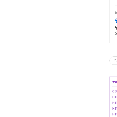
h
'
W
CS
HT
HT
HT
HT