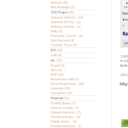
Android
(46)
IBM Worklight
(2)
TDD Project
(85)
Selenium Web Dri..
(29)
Selenium iOS Dri..
(1)
Software Estimat..
(3)
Rally
(5)
Protractor_Cucum..
(6)
Rest Assured
(4)
Tricentis Tosca
(1)
iOS
(10)
swift
(9)
그러면
etc.
(92)
저 C
Drupal
(3)
Spri
SEO
(9)
PHP
(10)
그리고
Responsive Web
(2)
Excel Programmin..
(23)
http
Leetcode
(35)
Cassandra
(10)
Financial
(31)
Trading Basics
(7)
Options for begi..
(7)
Options Intermed..
(7)
Technical Analys..
(6)
Fidelity Active ..
(0)
Fundamental Anal..
(1)