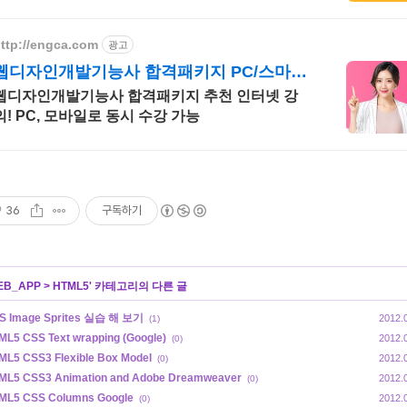
ttp://engca.com
광고
웹디자인개발기능사 합격패키지 PC/스마트
폰 동영상강의
웹디자인개발기능사 합격패키지 추천 인터넷 강
의! PC, 모바일로 동시 수강 가능
36
구독하기
EB_APP
>
HTML5
' 카테고리의 다른 글
S Image Sprites 실습 해 보기
2012.
(1)
ML5 CSS Text wrapping (Google)
2012.
(0)
ML5 CSS3 Flexible Box Model
2012.
(0)
ML5 CSS3 Animation and Adobe Dreamweaver
2012.
(0)
ML5 CSS Columns Google
2012.
(0)