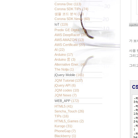
Corona Doc
(113)
Corona SDK TIPs
(74)
샘플 코드 분석
(14)
Corona SDK News
(60)
IoT
(119)
Predix GE Digita..
(4)
AWS DeepRacer
(28)
AWS AMAZON
(13)
가 보
AWS Certificate
(27)
AI
(22)
사용 
Arduino
(17)
그리고
Arduino 雲
(3)
Alternative Ener..
(4)
그리고 
The Nolja
(1)
jQuery Mobile
(161)
JQM Tutorial
(137)
jQuery API
(6)
JQM codes
(10)
JQM News
(7)
WEB_APP
(172)
HTML5
(41)
Sencha_Touch
(26)
TIPs
(16)
HTML5_Games
(2)
Kurogo
(31)
PhoneGap
(7)
Blackberry
(1)