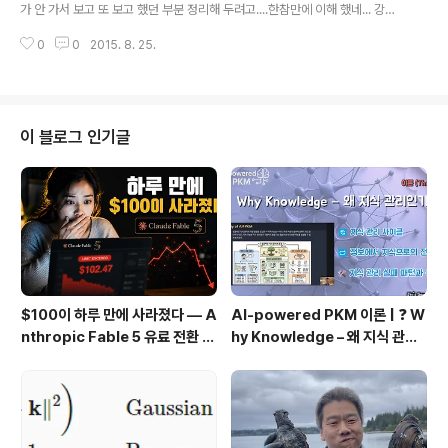
가 안 가서 보고 또 보고 했던 부분 정리해 두려고....한참만에 이해 했네... 강좌
는 Stanford - Developing iOS 8 Apps with Swift import UIKit class
0
0
2015. 8. 25.
ViewController: UIViewController { @IBOutlet weak var nums: UIL
abel! var conditionA = false @IBAction func CalNums(sender: An
yObject) { let typed = sender.currentTitle! if conditionA { nums.te
xt = nums.text! + typed! } else { nums.text = typ..
이 블로그 인기글
$100이 하루 만에 사라졌다 — A
AI-powered PKM 이론 | ❓ W
nthropic Fable 5 유료 전환 사
hy Knowledge – 왜 지식 관리
용기
인가?, 🔄 지식 관리 사이클, 🔁 정
보에서 지식으로의 전환, 🛠️ 지식
관리 실패 패턴과 극복