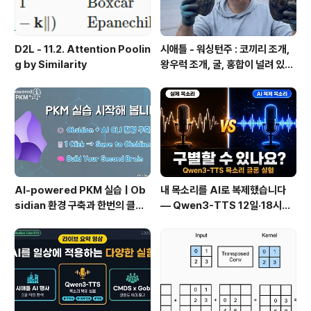
D2L - 11.2. Attention Poolin
시애틀 - 워싱턴주 : 코끼리 조개,
g by Similarity
왕우럭 조개, 굴, 홍합이 널려 있는
집 근처 해변.
AI-powered PKM 실습 | Ob
내 목소리를 AI로 복제했습니다
sidian 환경 구축과 한번의 클릭
— Qwen3-TTS 12일·18시간
으로 웹 정보를 로컬에 저장하기
실전 기록
(Web Clipper)