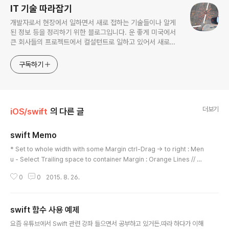
IT 기술 따라잡기
개발자로서 현장에서 일하면서 새로 접하는 기술들이나 알게
된 정보 등을 정리하기 위한 블로그입니다. 운 좋게 미국에서
큰 회사들의 프로젝트에서 컬설턴트로 일하고 있어서 새로운
기술들을 접할 기회가 많이 있습니다. 미국의 IT 프로젝트에서
사용되는 툴들에 대해 많은 분들과 정보를 공유하고 싶습니다.
구독하기
더보기
iOS/swift
의 다른 글
swift Memo
글 내용
* Set to whole width with some Margin ctrl-Drag -> to right : Men
u - Select Trailing space to container Margin : Orange Lines // ->
to left : Select leading space to the container margin // -> to Top :
0
0
2015. 8. 26.
Select Top spacing to Top Layout Guide ==> will see blue line : co
mpleted for vertical Orange - Click on Document outline (bottom
left) -> Select lable 0 Yellow circle in View Controller section -..
swift 함수 사용 예제
글 내용
요즘 유튜브에서 Swift 관련 강좌 들으면서 공부하고 있거든.따라 하다가 이해