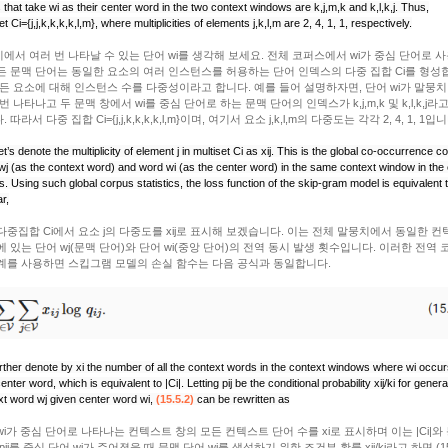
 that take
wi
as their center word in the two context windows are
k,j,m,k
and
k,l,k,j
. Thus,
et
Ci={j,j,k,k,k,k,l,m}
, where multiplicities of elements
j,k,l,m
are 2, 4, 1, 1, respectively.
에서 여러 번 나타날 수 있는 단어 wi를 생각해 보세요. 전체 코퍼스에서 wi가 중심 단어로 
든 문맥 단어는 동일한 요소의 여러 인스턴스를 허용하는 단어 인덱스의 다중 집합 Ci를 형성
모든 요소에 대해 인스턴스 수를 다중성이라고 합니다. 예를 들어 설명하자면, 단어 wi가 말뭉치
 번 나타나고 두 문맥 창에서 wi를 중심 단어로 하는 문맥 단어의 인덱스가 k,j,m,k 및 k,l,k,j라
 따라서 다중 집합 Ci={j,j,k,k,k,k,l,m}이며, 여기서 요소 j,k,l,m의 다중도는 각각 2, 4, 1, 1입
t’s denote the multiplicity of element
j
in multiset
Ci
as
xij
. This is the global co-occurrence co
wj
(as the context word) and word
wi
(as the center word) in the same context window in the 
. Using such global corpus statistics, the loss function of the skip-gram model is equivalent t
r,
다중집합 Ci에서 요소 j의 다중도를 xij로 표시해 보겠습니다. 이는 전체 말뭉치에서 동일한 컨
에 있는 단어 wj(문맥 단어)와 단어 wi(중앙 단어)의 전역 동시 발생 횟수입니다. 이러한 전역 
계를 사용하면 스킵그램 모델의 손실 함수는 다음 공식과 동일합니다.
rther denote by
xi
the number of all the context words in the context windows where
wi
occur
center word, which is equivalent to
|Ci|
. Letting
pij
be the conditional probability
xij/ki
for genera
xt word
wj
given center word
wi
,
(15.5.2)
can be rewritten as
wi가 중심 단어로 나타나는 컨텍스트 창의 모든 컨텍스트 단어 수를 xi로 표시하며 이는 |Ci|와
pij를 중심 단어 wi가 주어졌을 때 문맥 단어 wj를 생성하기 위한 조건부 확률 xij/ki라고 하면 (15.