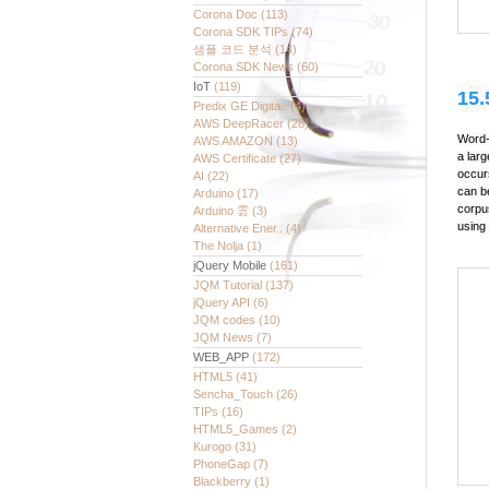
Corona Doc
(113)
Corona SDK TIPs
(74)
샘플 코드 분석
(14)
Corona SDK News
(60)
IoT
(119)
15.
Predix GE Digita..
(4)
AWS DeepRacer
(28)
Word-
AWS AMAZON
(13)
a larg
AWS Certificate
(27)
occur
AI
(22)
can be
Arduino
(17)
corpus
Arduino 雲
(3)
using
Alternative Ener..
(4)
The Nolja
(1)
jQuery Mobile
(161)
JQM Tutorial
(137)
jQuery API
(6)
JQM codes
(10)
JQM News
(7)
WEB_APP
(172)
HTML5
(41)
Sencha_Touch
(26)
TIPs
(16)
HTML5_Games
(2)
Kurogo
(31)
PhoneGap
(7)
Blackberry
(1)