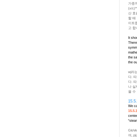
가중치
(x/c
산 효
할 때
이트합
고 합
It sho
There
symme
mathem
the sa
the ou
wj라
다. 따
다. 
나 실
을 수
15.5.
We ca
15.5.
cente
“steam
Glo
여, 