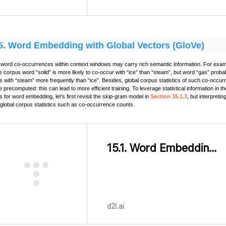
5.
Word Embedding with Global Vectors (GloVe)
word co-occurrences within context windows may carry rich semantic information. For examp
e corpus word “solid” is more likely to co-occur with “ice” than “steam”, but word “gas” proba
s with “steam” more frequently than “ice”. Besides, global corpus statistics of such co-occu
 precomputed: this can lead to more efficient training. To leverage statistical information in th
 for word embedding, let’s first revisit the skip-gram model in
Section 15.1.3
, but interpreting
 global corpus statistics such as co-occurrence counts.
15.1. Word Embedding (word2vec) — Dive into Deep Learning 1.0.3 documentation
d2l.ai