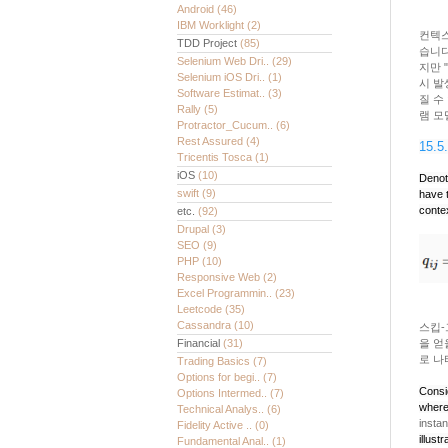
Android
(46)
IBM Worklight
(2)
컨텍스
TDD Project
(85)
습니다
Selenium Web Dri..
(29)
지만 
Selenium iOS Dri..
(1)
시 발
Software Estimat..
(3)
질 수
Rally
(5)
램 모
Protractor_Cucum..
(6)
Rest Assured
(4)
15.5.
Tricentis Tosca
(1)
iOS
(10)
Denot
swift
(9)
have 
conte
etc.
(92)
Drupal
(3)
SEO
(9)
PHP
(10)
Responsive Web
(2)
Excel Programmin..
(23)
Leetcode
(35)
Cassandra
(10)
스킵-
Financial
(31)
을 얻
로 나
Trading Basics
(7)
Options for begi..
(7)
Consi
Options Intermed..
(7)
where
Technical Analys..
(6)
insta
Fidelity Active ..
(0)
illust
Fundamental Anal..
(1)