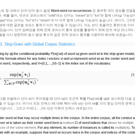
트 창 내에서 단어-단어 동시 발생
Word-word co-occurrences
은 풍부한 의미 정보를 전달할
. 예를 들어, 대규모 코퍼스에서 "solid"라는 단어는 "steam"보다 "ice"와 함께 나타날 가능성
"gas"라는 단어는 "ice"보다 "steam"과 더 자주 함께 나타날 가능성이 높습니다. 게다가, 그러
생에 대한 글로벌 코퍼스 통계가 미리 계산될 수 있습니다. 이는 보다 효율적인 훈련으로 이어
 있습니다. 단어 임베딩을 위해 전체 코퍼스의 통계 정보를 활용하기 위해 먼저 섹션 15.1.3의
델을 다시 방문하되 동시 발생 횟수와 같은 전역 코퍼스 통계를 사용하여 해석해 보겠습니다.
1.
Skip-Gram with Global Corpus Statistics
ing by
qij
the conditional probability
P(wj∣wi)
of word
wj
given word
wi
in the skip-gram model
this formula
where for any index
i
vectors
vi
and
ui
represent word
wi
as the center word and
xt word, respectively, and
V={0,1,…,|V|−1}
is the index set of the vocabulary.
그램 모델에서 단어 wi가 주어졌을 때 단어 wj의 조건부 확률 P(wj∣wi)를 qij로 표시하면 다음 
을 수 있습니다. 여기서 모든 인덱스 i에 대해 벡터 vi와 ui는 단어 wi를 각각 중심 단어와 문맥 
타냅니다. , 그리고 V={0,1,…,|V|−1}은 어휘의 인덱스 세트입니다.
der word
wi
that may occur multiple times in the corpus. In the entire corpus, all the context 
ver
wi
is taken as their center word form a
multiset
Ci
of word indices that
allows for multiple
nces of the same element
. For any element, its number of instances is called its
multiplicity
. To
rate with an example, suppose that word
wi
occurs twice in the corpus and indices of the cont