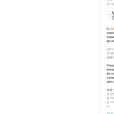
는 다
In
(15
statis
explai
get cl
(15.
차 엔
실함수
Thoug
entro
the co
compu
often
확률 
은 선
체 어
는 다
다.