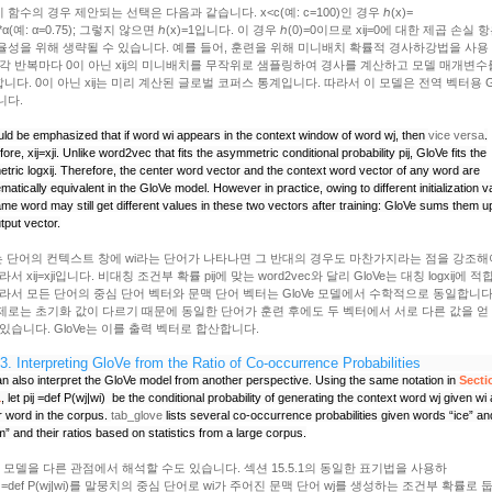
 함수의 경우 제안되는 선택은 다음과 같습니다. x<c(예: c=100)인 경우 ℎ(x)=
)**α(예: α=0.75); 그렇지 않으면 ℎ(x)=1입니다. 이 경우 ℎ(0)=0이므로 xij=0에 대한 제곱 손실 
율성을 위해 생략될 수 있습니다. 예를 들어, 훈련을 위해 미니배치 확률적 경사하강법을 사용
 각 반복마다 0이 아닌 xij의 미니배치를 무작위로 샘플링하여 경사를 계산하고 모델 매개변수
니다. 0이 아닌 xij는 미리 계산된 글로벌 코퍼스 통계입니다. 따라서 이 모델은 전역 벡터용 G
니다.
uld be emphasized that if word
wi
appears in the context window of word
wj
, then
vice versa
.
fore,
xij=xji
. Unlike word2vec that fits the asymmetric conditional probability
pij
, GloVe fits the
tric
logxij
. Therefore, the center word vector and the context word vector of any word are
atically equivalent in the GloVe model. However in practice, owing to different initialization v
me word may still get different values in these two vectors after training: GloVe sums them u
tput vector.
는 단어의 컨텍스트 창에 wi라는 단어가 나타나면 그 반대의 경우도 마찬가지라는 점을 강조해
라서 xij=xji입니다. 비대칭 조건부 확률 pij에 맞는 word2vec와 달리 GloVe는 대칭 logxij에 
따라서 모든 단어의 중심 단어 벡터와 문맥 단어 벡터는 GloVe 모델에서 수학적으로 동일합니다
제로는 초기화 값이 다르기 때문에 동일한 단어가 훈련 후에도 두 벡터에서 서로 다른 값을 얻
 있습니다. GloVe는 이를 출력 벡터로 합산합니다.
3.
Interpreting GloVe from the Ratio of Co-occurrence Probabilities
n also interpret the GloVe model from another perspective. Using the same notation in
Secti
1
, let
pij =def P(wj|wi)
be the conditional probability of generating the context word
wj
given
wi
r word in the corpus.
tab_glove
lists several co-occurrence probabilities given words “ice” an
” and their ratios based on statistics from a large corpus.
Ve 모델을 다른 관점에서 해석할 수도 있습니다. 섹션 15.5.1의 동일한 표기법을 사용하
pij =def P(wj|wi)를 말뭉치의 중심 단어로 wi가 주어진 문맥 단어 wj를 생성하는 조건부 확률로 