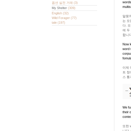
words
옵션 실전 거래
(3)
multis
My Shelter
(309)
English
(32)
말뭉치
Wild Forager
(77)
는 모
tale
(197)
다. 
에 두
합니다.
Now le
word
corpus
fomula
이제 
트 창
스 통
We fu
their 
conte
또한 
니다. 