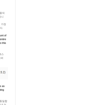
사용되
합니
고 가정
니다.
unt of
entire
o this
텍스
코퍼
s as
ting
 동일합
5.2)