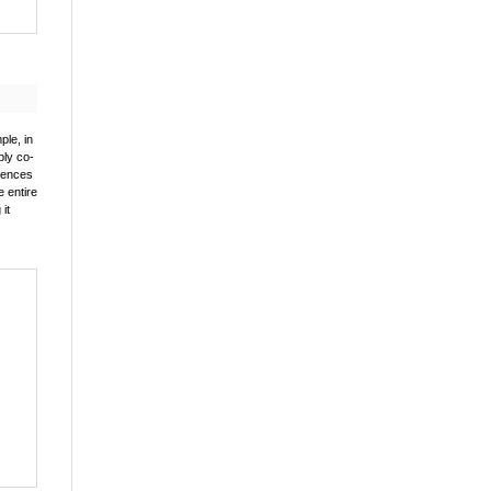
le, in
bly co-
rrences
e entire
 it