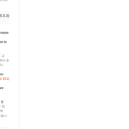
 corpus
ion to
의 교
에서 손
다.
ss-
n 15.2
,
are
 좋
은 전
생하
많습니