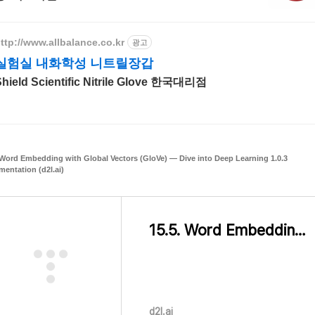
ttp://www.allbalance.co.kr
광고
실험실 내화학성 니트릴장갑
Shield Scientific Nitrile Glove 한국대리점
 Word Embedding with Global Vectors (GloVe) — Dive into Deep Learning 1.0.3
entation (d2l.ai)
15.5. Word Embedding with Global Vectors (GloVe) — Dive into Deep Learning 1.0.3 documentation
d2l.ai