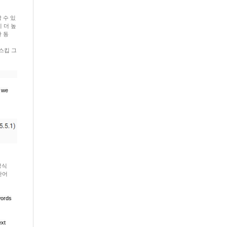
 수 있
이 더 높
한 동
 스킵 그
, we
공식
단어
words
ext