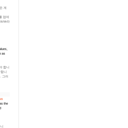
항은 계
를 업데
loVe라
alues,
p as
야 합니
적합합니
. 그러
on
as the
d
둡니