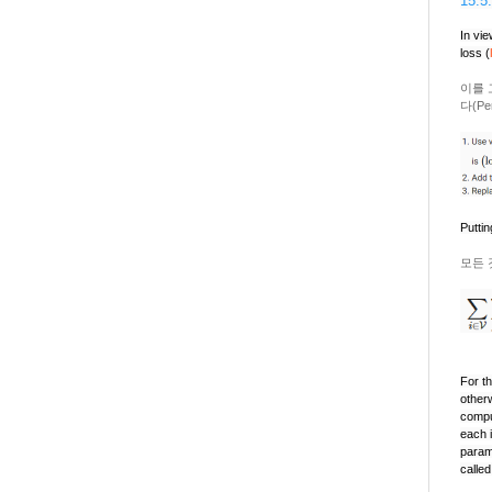
15.5.
In vie
loss
(
이를 
다(Pen
Puttin
모든 
For th
other
comput
each 
param
called