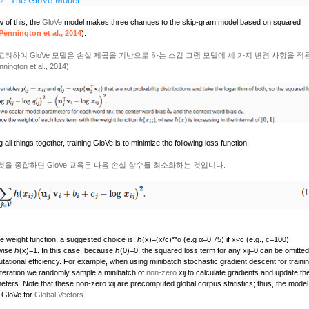
2.
The GloVe Model
w of this, the
GloVe
model makes three changes to the skip-gram model based on squared
Pennington
et al., 2014
)
:
고려하여 GloVe 모델은 손실 제곱을 기반으로 하는 스킵 그램 모델에 세 가지 변경 사항을 
nington et al., 2014).
g all things together, training GloVe is to minimize the following loss function:
것을 종합하면 GloVe 교육은 다음 손실 함수를 최소화하는 것입니다.
e weight function, a suggested choice is:
ℎ(x)=(x/c)**
α
(e.g
α
=0.75
) if
x<c
(e.g.,
c=100
);
wise
ℎ(x)=1
. In this case, because
ℎ(0)=0
, the squared loss term for any
xij=0
can be omitted
ational efficiency. For example, when using minibatch stochastic gradient descent for trainin
iteration we randomly sample a minibatch of
non-zero
xij
to calculate gradients and update th
eters. Note that these non-zero
xij
are precomputed global corpus statistics; thus, the model
 GloVe for
Global Vectors
.