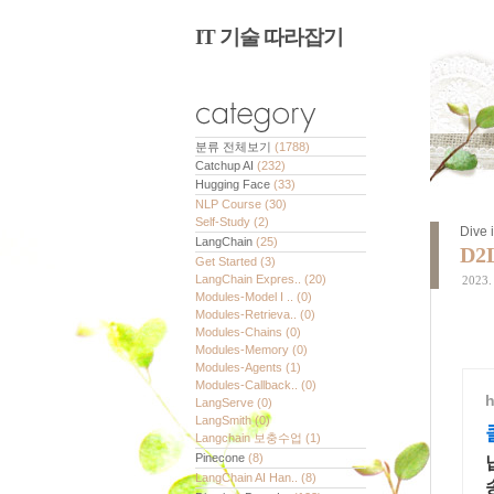
IT 기술 따라잡기
분류 전체보기
(1788)
Catchup AI
(232)
Hugging Face
(33)
NLP Course
(30)
Self-Study
(2)
Dive 
LangChain
(25)
D2L
Get Started
(3)
LangChain Expres..
(20)
2023. 
Modules-Model I ..
(0)
Modules-Retrieva..
(0)
Modules-Chains
(0)
Modules-Memory
(0)
Modules-Agents
(1)
Modules-Callback..
(0)
h
LangServe
(0)
LangSmith
(0)
Langchain 보충수업
(1)
Pinecone
(8)
LangChain AI Han..
(8)