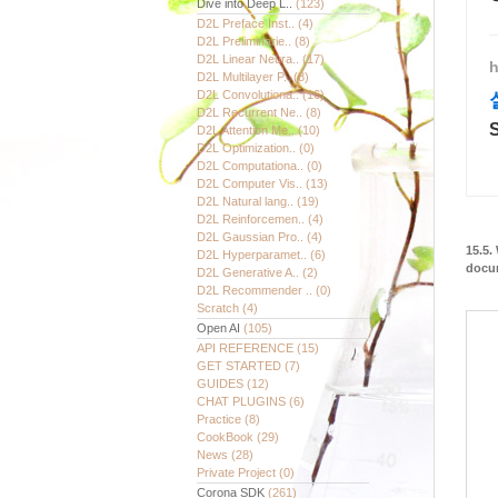
Dive into Deep L..
(123)
D2L Preface Inst..
(4)
D2L Preliminarie..
(8)
D2L Linear Neura..
(17)
h
D2L Multilayer P..
(8)
D2L Convolutiona..
(16)
D2L Recurrent Ne..
(8)
D2L Attention Me..
(10)
D2L Optimization..
(0)
D2L Computationa..
(0)
D2L Computer Vis..
(13)
D2L Natural lang..
(19)
D2L Reinforcemen..
(4)
D2L Gaussian Pro..
(4)
15.5.
D2L Hyperparamet..
(6)
docum
D2L Generative A..
(2)
D2L Recommender ..
(0)
Scratch
(4)
Open AI
(105)
API REFERENCE
(15)
GET STARTED
(7)
GUIDES
(12)
CHAT PLUGINS
(6)
Practice
(8)
CookBook
(29)
News
(28)
Private Project
(0)
Corona SDK
(261)