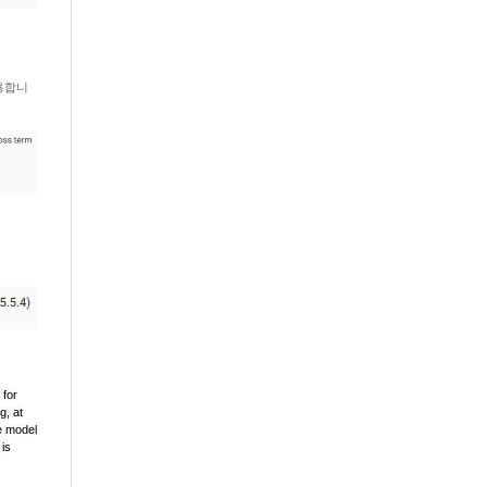
적용합니
 for
g, at
e model
 is