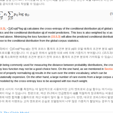
음 공식으로 다시 작성할 수 있습니다.
.5.3)
,
−∑j∈vpij**log qij
calculates the cross-entropy of the conditional distribution
pij
of global
tics and the conditional distribution
qij
of model predictions. This loss is also weighted by
xi
as
ned above. Minimizing the loss function in
(15.5.3)
will allow the predicted conditional distribut
ose to the conditional distribution from the global corpus statistics.
5.3)에서 −∑j∈vpij**log qij는 전역 코퍼스 통계의 조건부 분포 pij와 모델 예측의 조건부 분포 qij
트로피를 계산합니다. 이 손실은 위에서 설명한 대로 xi에 의해 가중치가 부여됩니다. (15.5.3)
를 최소화하면 예측된 조건부 분포가 전역 코퍼스 통계의 조건부 분포에 가까워질 수 있습니
h being commonly used for measuring the distance between probability distributions, the cro
py loss function may not be a good choice here. On the one hand, as we mentioned in
Sectio
st of properly normalizing
qij
results in the sum over the entire vocabulary, which can be
tationally expensive. On the other hand, a large number of rare events from a large corpus 
 modeled by the cross-entropy loss to be assigned with too much weight.
분포 사이의 거리를 측정하는 데 일반적으로 사용되지만 교차 엔트로피 손실 함수는 여기서는
택이 아닐 수 있습니다. 한편으로, 섹션 15.2에서 언급했듯이 qij를 적절하게 정규화하는 비용
휘에 대한 합계를 산출하므로 계산 비용이 많이 들 수 있습니다. 반면, 대규모 코퍼스에서 발
수의 희귀 이벤트는 교차 엔트로피 손실로 모델링되어 너무 많은 가중치가 할당되는 경우가 