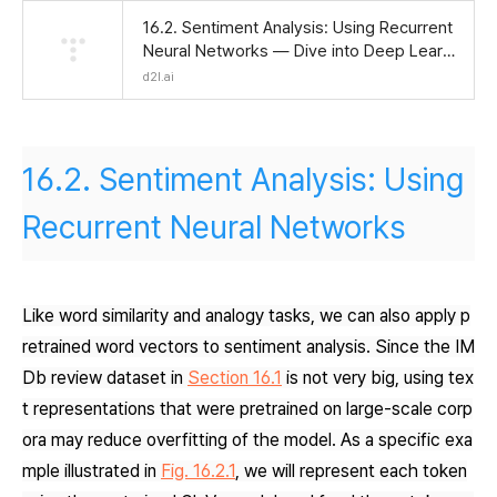
16.2. Sentiment Analysis: Using Recurrent
Neural Networks — Dive into Deep Learni
ng 1.0.3 documentation
d2l.ai
16.2.
Sentiment Analysis: Using
Recurrent Neural Networks
Like word similarity and analogy tasks, we can also apply p
retrained word vectors to sentiment analysis. Since the IM
Db review dataset in
Section 16.1
is not very big, using tex
t representations that were pretrained on large-scale corp
ora may reduce overfitting of the model. As a specific exa
mple illustrated in
Fig. 16.2.1
, we will represent each token