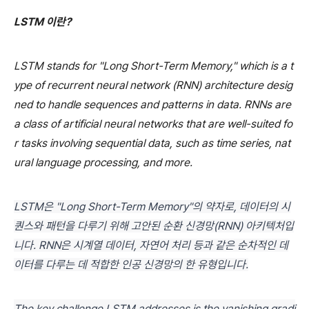
LSTM 이란?
LSTM stands for "Long Short-Term Memory," which is a t
ype of recurrent neural network (RNN) architecture desig
ned to handle sequences and patterns in data. RNNs are
a class of artificial neural networks that are well-suited fo
r tasks involving sequential data, such as time series, nat
ural language processing, and more.
LSTM은 "Long Short-Term Memory"의 약자로, 데이터의 시
퀀스와 패턴을 다루기 위해 고안된 순환 신경망(RNN) 아키텍처입
니다. RNN은 시계열 데이터, 자연어 처리 등과 같은 순차적인 데
이터를 다루는 데 적합한 인공 신경망의 한 유형입니다.
The key challenge LSTM addresses is the vanishing gradi