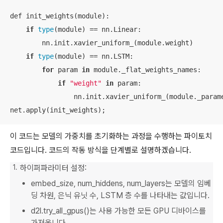
def init_weights(module):

if
type
(module) == nn.Linear:

        nn.init.xavier_uniform_(module.weight)

if
type
(module) == nn.LSTM:

for
 param 
in
 module._flat_weights_names:

if
"weight"
in
 param:

                nn.init.xavier_uniform_(module._parame
net.apply(init_weights);
이 코드는 모델의 가중치를 초기화하는 과정을 수행하는 파이토치
코드입니다. 코드의 작동 방식을 단계별로 설명하겠습니다.
하이퍼파라미터 설정:
embed_size, num_hiddens, num_layers는 모델의 임베
딩 차원, 은닉 유닛 수, LSTM 층 수를 나타내는 값입니다.
d2l.try_all_gpus()는 사용 가능한 모든 GPU 디바이스를
가져옵니다.