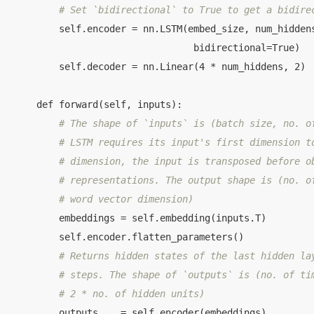
# Set `bidirectional` to True to get a bidire
        self.encoder = nn.LSTM(embed_size, num_hiddens
                                bidirectional=True)

        self.decoder = nn.Linear(4 * num_hiddens, 2)

    def forward(self, inputs):

# The shape of `inputs` is (batch size, no. o
# LSTM requires its input's first dimension t
# dimension, the input is transposed before o
# representations. The output shape is (no. o
# word vector dimension)
        embeddings = self.embedding(inputs.T)

        self.encoder.flatten_parameters()

# Returns hidden states of the last hidden la
# steps. The shape of `outputs` is (no. of ti
# 2 * no. of hidden units)
        outputs, _ = self.encoder(embeddings)
