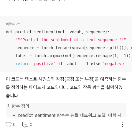
#@save
def predict_sentiment(net, vocab, sequence):

""
"Predict the sentiment of a text sequence."
""
    sequence = torch.tensor(vocab[sequence.split()], d
    label = torch.argmax(net(sequence.reshape(1, -1)),
return
'positive'
if
 label == 1 
else
'negative'
이 코드는 텍스트 시퀀스의 감정(긍정 또는 부정)을 예측하는 함수
를 정의하는 파이토치 코드입니다. 코드의 작동 방식을 설명하겠
습니다.
함수 정의:
predict_sentiment 함수는 뉴럴 네트워크 모델, 어휘 사
전, 텍스트 시퀀스를 입력으로 받아 감정을 예측하는 역할
0
0
을 합니다.