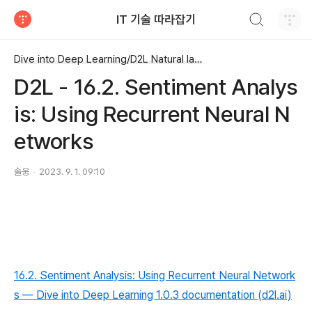
검색하기
IT 기술 따라잡기
티스토리
Dive into Deep Learning/D2L Natural language Processing
D2L - 16.2. Sentiment Analys
is: Using Recurrent Neural N
etworks
솔웅
2023. 9. 1. 09:10
16.2. Sentiment Analysis: Using Recurrent Neural Network
s — Dive into Deep Learning 1.0.3 documentation (d2l.ai)