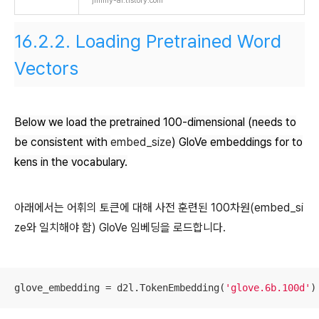
jimmy-ai.tistory.com
16.2.2.
Loading Pretrained Word
Vectors
Below we load the pretrained 100-dimensional (needs to
be consistent with
embed_size
) GloVe embeddings for to
kens in the vocabulary.
아래에서는 어휘의 토큰에 대해 사전 훈련된 100차원(embed_si
ze와 일치해야 함) GloVe 임베딩을 로드합니다.
glove_embedding = d2l.TokenEmbedding(
'glove.6b.100d'
)