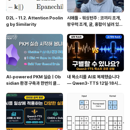
D2L - 11.2. Attention Poolin
시애틀 - 워싱턴주 : 코끼리 조개,
g by Similarity
왕우럭 조개, 굴, 홍합이 널려 있는
집 근처 해변.
AI-powered PKM 실습 | Ob
내 목소리를 AI로 복제했습니다
sidian 환경 구축과 한번의 클릭
— Qwen3-TTS 12일·18시간
으로 웹 정보를 로컬에 저장하기
실전 기록
(Web Clipper)