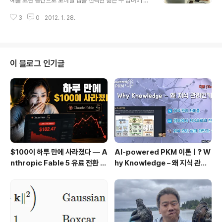
예술 표현 공간으로 모바일 앱을 선택한 젊은 두 남녀에 대
한 이야기 입니다. 우리 이 두 남녀의 이야기를 한번 들어볼
3
0
2012. 1. 28.
까요? ===== o ===== o ===== o ===== 저는 Rar
es예요. 루마니아 사람이예요. 영화를 전공했고 현재 친구
이자 동료 Anamaria와 함께 New Mindflow를 운영하
고 있어요. 우리 둘과 우리 둘이 만든 우리의 앱에 대해서
얘기 할께요. 우리는 2008년 영화 학교를 졸업했어요. 당
이 블로그 인기글
시 모바일 앱에 큰 인상을 받았어요. 우리가 하고 싶어 하는
일에 도움을 줄 수 있는 무한한 잠재력이 있다는 것을 느낄
수 있었거든요. 특히 새로운 스토리텔링 기법, 새로운 차원
의 관객 뭐 그런 가능성이요. 우리 둘은 그 해에 만..
$100이 하루 만에 사라졌다 — A
AI-powered PKM 이론 | ❓ W
nthropic Fable 5 유료 전환 사
hy Knowledge – 왜 지식 관리
용기
인가?, 🔄 지식 관리 사이클, 🔁 정
보에서 지식으로의 전환, 🛠️ 지식
관리 실패 패턴과 극복