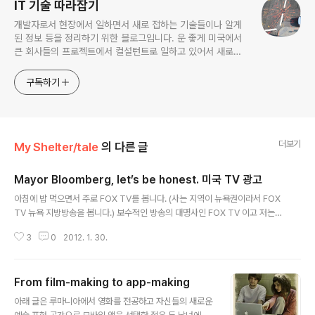
IT 기술 따라잡기
개발자로서 현장에서 일하면서 새로 접하는 기술들이나 알게
된 정보 등을 정리하기 위한 블로그입니다. 운 좋게 미국에서
큰 회사들의 프로젝트에서 컬설턴트로 일하고 있어서 새로운
기술들을 접할 기회가 많이 있습니다. 미국의 IT 프로젝트에서
사용되는 툴들에 대해 많은 분들과 정보를 공유하고 싶습니다.
구독하기
더보기
My Shelter/tale
의 다른 글
Mayor Bloomberg, let’s be honest. 미국 TV 광고
글 내용
아침에 밥 먹으면서 주로 FOX TV를 봅니다. (사는 지역이 뉴욕권이라서 FOX
TV 뉴욕 지방방송을 봅니다.) 보수적인 방송의 대명사인 FOX TV 이고 저는
보수적은 아닌것 같은데 그걸 봐요. 왜냐하면 그 방송은 재밌으니까...... :) 오늘
3
0
2012. 1. 30.
방송 보다가 한 광고가 눈에 띄더라구요. UFT(United Federation of Teac
hers) 라는 단체에서 제작한 광고던데요. UFT는 우리나라 말로 하면 전국 교
사 연합회 쯤 될까요? 광고의 내용은 현 뉴욕시장인 블름버그의 교육정책을 비
From film-making to app-making
판하는 내용이예요. 이 내용이 신선했던건 미국내의 주요 TV채널을 통해 방송
글 내용
되는 광고인데도 특정 정치인을 딱 찝어서 '거짓말하지 말고 솔직해 집시다'라
아래 글은 루마니아에서 영화를 전공하고 자신들의 새로운
고 대놓고 말하는 것이 었어요. 10 years as mayor..