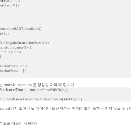
rStash = nil
rStash = {}
ion cancelAllTransitions()
l k, v
,v in pairs(transitionStash) do
sition.cancel( v )
nil; k = nil
d
itionStash = nil
sitionStash = {}
 timer와 transition 을 생성할 때의 예 입니다.
Stash.newTimer = timer.performWithDelay( ...
itionStash.newTransition = transition.to( myObject { ...
 cancel하지 말아야 될 타이머나 트랜지션은 이 테이블에 포함 시키지 않을 수 
적으로 메모리 사용하기