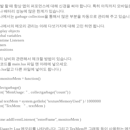
개발 할 때 항상 앱의 퍼포먼스에 대해 신경을 써야 합니다. 특히 아직까지 모바일
나 배터리 성능에 많은 한계가 있습니다.
에서는 garbage collection을 통해서 많은 부분을 자동으로 관리해 주고 있습니
나에서의 메모리 관리는 아래 다섯가지에 대해 고민 하면 됩니다.
splay objects
obal variables
ntime Listeners
mers
ansitions
리 낭비와 관련해서 체크할 방법이 있습니다.
코드를 main.lua 파일 맨 아래에 넣으세요.
in.lua말고 다른 파일에 넣어도 됩니다.)
 monitorMem = function()
ectgarbage()
( "MemUsage: " .. collectgarbage("count") )
l textMem = system.getInfo( "textureMemoryUsed" ) / 1000000
t( "TexMem: " .. textMem )
ime:addEventListener( "enterFrame", monitorMem )
Usage는 Lua 메모리를 나타냅니다. 그리고 TexMem은 그래픽 등이 사용하는 