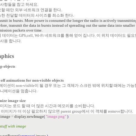
 사항들을 참고 하세요.
필요할 때만 외부 네트워크 연결을 한다.
가능한 전달할 데이터의 사이즈를 최소화 한다.
smit in bursts. More power is consumed the longer the radio is actively transmittin
fore, transmit the data in bursts instead of spreading out the same data into smaller
mission packets over time.
치 데이터는 GPS,cell, Wi-Fi 네트워크를 통해 얻어 집니다. 이 위치 데이터도 필요
 사용 합니다.
phics
p objects
off animations for non-visible objects
이션이 non-visible이 될 경우 또는 그 객체가 스크린 밖에 위치할 때에는 가
애니메이션을 멈춥니다.
mize image size
이미지는 로드 할 때 더 많은 시간과 메모리를 소비합니다.
 이미지가 더 이상 필요하지 않으면 parent group에서 이 객체를 remove합니다.
image
=
display.newImage
(
"image.png"
)
 stuff with image
e:getParent
()
:
remove
(
image
)