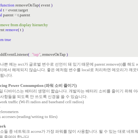
function
removeOnTap
(
event
)
al
t
=
event.target
al
parent
=
t.parent
remove from display hierarchy
nt:
remove
(
t
)
urn
true
addEventListener
(
"tap"
, removeOnTap
)
나쁜 예는 rect가 글로벌 변수로 선언이 돼 있기 때문에 parent:remove(t)를 해도 r
리에서 해제되지 않습니다. 좋은 예처럼 변수를 local로 처리하면 메모리가 깨
 됩니다.
ucing Power Consumption (파워 소비 줄이기)
일 디바이스는 배터리 생명이 짧습니다. 개발자는 배터리 소비를 줄이기 위해 
 사항들을 되도록 안 쓰도록 신경을 쓸 수 있습니다.
work traffic (Wi-Fi radios and baseband cell radios)
S
elerometers
k accesses (reading/writing to files)
ork
소들 중 네트워크 access가 가장 파워를 많이 사용합니다. 될 수 있는 대로 네트
을 줄여야 합니다.