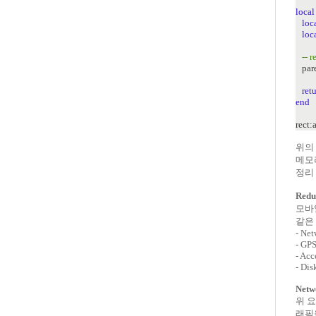
local
loc
loc
-- 
pare
ret
end
rect:
위의 
메모
정리
Red
모바
같은
- Net
- GP
- Acc
- Dis
Netw
위 요
래픽