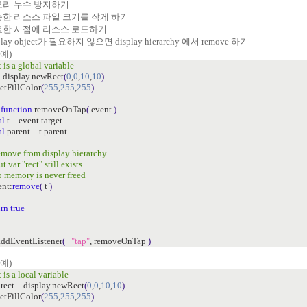
메모리 누수 방지하기
가능한 리소스 파일 크기를 작게 하기
필요한 시점에 리소스 로드하기
splay object가 필요하지 않으면 display hierarchy 에서 remove 하기
예)
ct is a global variable
=
display.newRect
(
0
,
0
,
10
,
10
)
setFillColor
(
255
,
255
,
255
)
function
removeOnTap
(
event
)
al
t
=
event.target
al
parent
=
t.parent
remove from display hierarchy
ut var "rect" still exists
so memory is never freed
nt:
remove
(
t
)
urn
true
addEventListener
(
"tap"
, removeOnTap
)
예)
t is a local variable
rect
=
display.newRect
(
0
,
0
,
10
,
10
)
setFillColor
(
255
,
255
,
255
)