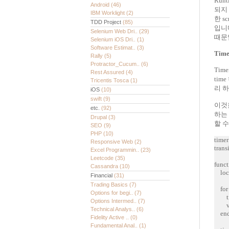
Run
Android
(46)
되지 
IBM Worklight
(2)
한 s
TDD Project
(85)
입니다
Selenium Web Dri..
(29)
때문
Selenium iOS Dri..
(1)
Software Estimat..
(3)
Time
Rally
(5)
Protractor_Cucum..
(6)
Tim
Rest Assured
(4)
tim
Tricentis Tosca
(1)
리 
iOS
(10)
swift
(9)
이것을
etc.
(92)
하는
Drupal
(3)
할 수
SEO
(9)
PHP
(10)
timer
Responsive Web
(2)
trans
Excel Programmin..
(23)
Leetcode
(35)
funct
Cassandra
(10)
loca
Financial
(31)
Trading Basics
(7)
for k
Options for begi..
(7)
time
Options Intermed..
(7)
v = 
Technical Analys..
(6)
en
Fidelity Active ..
(0)
Fundamental Anal..
(1)