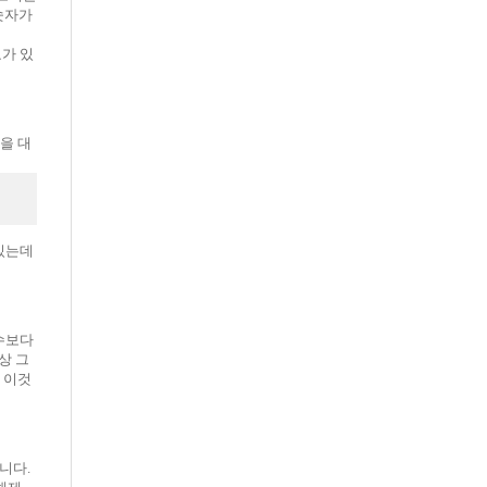
숫자가
요가 있
을 대
 있는데
변수보다
상 그
가 이것
됩니다.