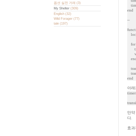
time
옵션 실전 거래
(3)
time
My Shelter
(309)
end
English
(32)
Wild Forager
(77)
--
tale
(197)
funct
loca
for k
tran
v = 
en
trans
tran
end
아래는
timer
trans
만약
다.
효과