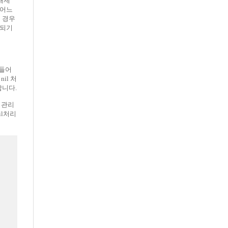
 해제
 어느
는 경우
 되기
 들어
nil 처
합니다.
로 관리
il처리