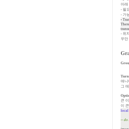
아래
- 
- 
-
Tran
There
trans
- 위
우만
Gra
Grou
Turn 
애니메
그 
Opti
큰 
이 큰
local
-- do
imag