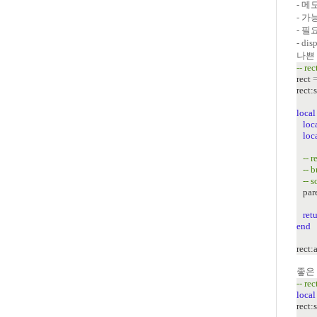
- 
- 
- 
- di
나쁜 
-- re
rect
rect:
local
loc
loc
-- 
-- b
-- 
pare
ret
end
rect:
좋은 
-- rec
local
rect: