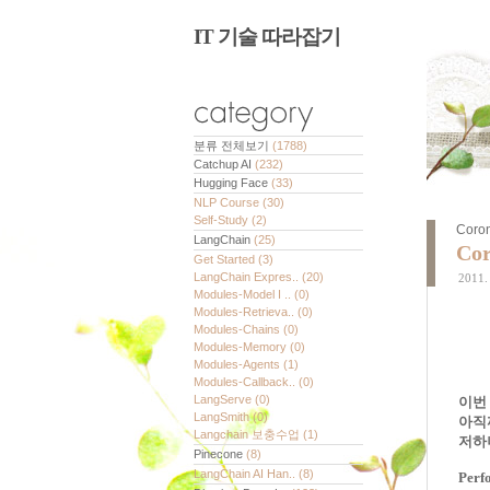
IT 기술 따라잡기
분류 전체보기
(1788)
Catchup AI
(232)
Hugging Face
(33)
NLP Course
(30)
Self-Study
(2)
Coro
LangChain
(25)
Co
Get Started
(3)
LangChain Expres..
(20)
2011. 
Modules-Model I ..
(0)
Modules-Retrieva..
(0)
Modules-Chains
(0)
Modules-Memory
(0)
Modules-Agents
(1)
Modules-Callback..
(0)
LangServe
(0)
이번
LangSmith
(0)
아직
Langchain 보충수업
(1)
저하
Pinecone
(8)
LangChain AI Han..
(8)
Perf