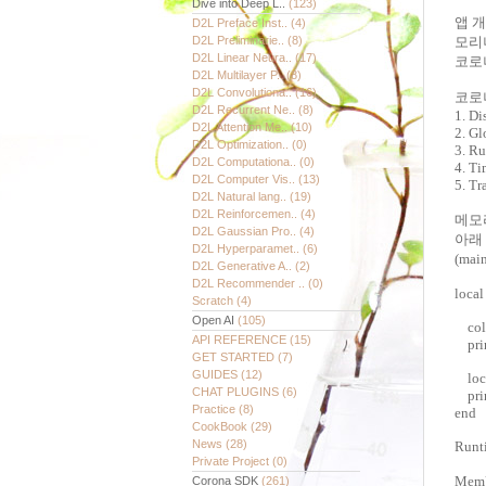
Dive into Deep L..
(123)
앱 
D2L Preface Inst..
(4)
D2L Preliminarie..
(8)
모리
D2L Linear Neura..
(17)
코로나
D2L Multilayer P..
(8)
D2L Convolutiona..
(16)
코로
D2L Recurrent Ne..
(8)
1. Di
D2L Attention Me..
(10)
2. Gl
D2L Optimization..
(0)
3. Ru
D2L Computationa..
(0)
4. Ti
D2L Computer Vis..
(13)
5. Tr
D2L Natural lang..
(19)
D2L Reinforcemen..
(4)
메모
D2L Gaussian Pro..
(4)
아래 
D2L Hyperparamet..
(6)
(ma
D2L Generative A..
(2)
D2L Recommender ..
(0)
local
Scratch
(4)
Open AI
(105)
coll
API REFERENCE
(15)
print
GET STARTED
(7)
GUIDES
(12)
loca
CHAT PLUGINS
(6)
prin
Practice
(8)
end
CookBook
(29)
News
(28)
Runt
Private Project
(0)
Mem
Corona SDK
(261)