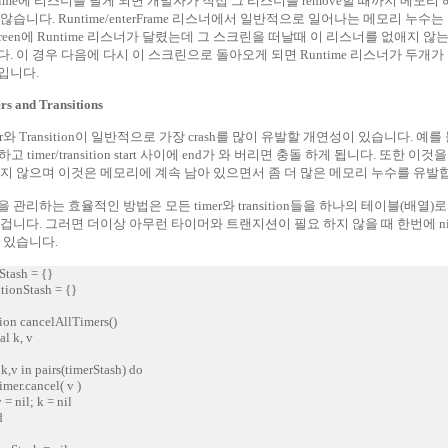
time에 리스너를 달게 되면 개발자가 직접 그 리스너를 remove할 때까지 메모리
않습니다. Runtime/enterFrame 리스너에서 일반적으로 일어나는 메모리 누수는
creen에 Runtime 리스너가 달렸는데 그 스크린을 떠날때 이 리스너를 없애지 않
. 이 경우 다음에 다시 이 스크린으로 돌아오게 되면 Runtime 리스너가 두개가
입니다.
rs and Transitions
er와 Transition이 일반적으로 가장 crash를 많이 유발할 개연성이 있습니다. 예를
e 하고 timer/transition start 사이에 end가 와 버리면 충돌 하게 됩니다. 또한 이것을 
하지 않으며 이것은 메모리에 계속 남아 있으면서 좀 더 많은 메모리 누수를 유발
 관리하는 효율적인 방법은 모든 timer와 transition들을 하나의 테이블(배열)
 겁니다. 그러면 더이상 아무런 타이머와 트랜지션이 필요 하지 않을 때 한번에 n
 있습니다.
Stash = {}
itionStash = {}
ion cancelAllTimers()
l k, v
,v in pairs(timerStash) do
r.cancel( v )
nil; k = nil
d