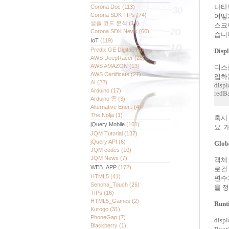
나타
Corona Doc
(113)
Corona SDK TIPs
(74)
어떻
샘플 코드 분석
(14)
스크
Corona SDK News
(60)
습니
IoT
(119)
Predix GE Digita..
(4)
Disp
AWS DeepRacer
(28)
AWS AMAZON
(13)
디스
AWS Certificate
(27)
입하
AI
(22)
displ
Arduino
(17)
redBa
Arduino 雲
(3)
Alternative Ener..
(4)
The Nolja
(1)
혹시
jQuery Mobile
(161)
요.
JQM Tutorial
(137)
jQuery API
(6)
Glob
JQM codes
(10)
JQM News
(7)
객체
WEB_APP
(172)
로컬
HTML5
(41)
변수가
Sencha_Touch
(26)
을 
TIPs
(16)
HTML5_Games
(2)
Runt
Kurogo
(31)
PhoneGap
(7)
dis
Blackberry
(1)