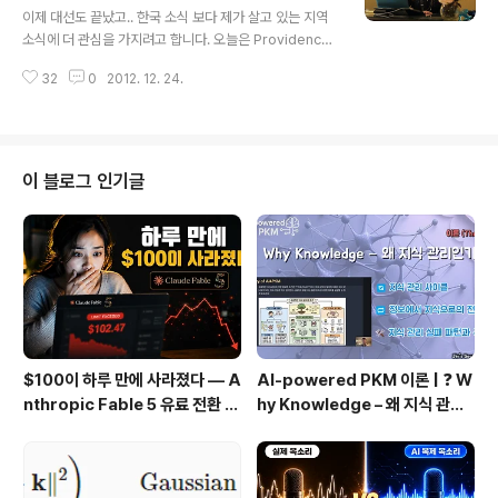
0, 2012 3:50 pm By Jenna Pelletier The mornin
이제 대선도 끝났고.. 한국 소식 보다 제가 살고 있는 지역
g after winning the Miss Universe pageant, Olivi
소식에 더 관심을 가지려고 합니다. 오늘은 Providence
a Culpo an..
Journal 인터넷 판에 로드 아일랜드의 일자리에 대한 기
32
0
2012. 12. 24.
사가 탑으로 실렸네요. Reinvent RI: Where the youn
g people go December 23, 2012 9:53 am By G.
Wayne Miller PROVIDENCE, R.I. -- Lauren Lapoll
a, 26, has traveled to Italy, Ireland, Belgium and
France. During college, she spent a semester in
이 블로그 인기글
England. After graduation, she found a job in Wa
shington, working f..
$100이 하루 만에 사라졌다 — A
AI-powered PKM 이론 | ❓ W
nthropic Fable 5 유료 전환 사
hy Knowledge – 왜 지식 관리
용기
인가?, 🔄 지식 관리 사이클, 🔁 정
보에서 지식으로의 전환, 🛠️ 지식
관리 실패 패턴과 극복