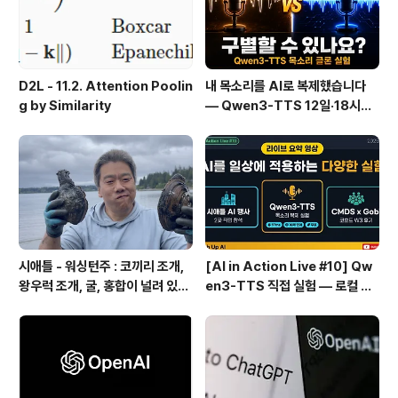
D2L - 11.2. Attention Poolin
내 목소리를 AI로 복제했습니다
g by Similarity
— Qwen3-TTS 12일·18시간
실전 기록
시애틀 - 워싱턴주 : 코끼리 조개,
[AI in Action Live #10] Qw
왕우럭 조개, 굴, 홍합이 널려 있는
en3-TTS 직접 실험 — 로컬 설
집 근처 해변.
치 실패 후 API로 전환한 이야기