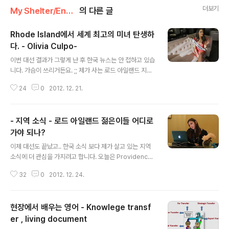
더보기
My Shelter/English
의 다른 글
Rhode Island에서 세계 최고의 미녀 탄생하
다. - Olivia Culpo-
글 내용
이번 대선 결과가 그렇게 난 후 한국 뉴스는 안 접하고 있습
니다. 가슴이 쓰리거든요. ;; 제가 사는 로드 아일랜드 지역
인터넷 신문을 보다 보니까 수요일에 있은 미스 유니버스
24
0
2012. 12. 21.
대회에서 여기 출신이 1등에 뽑혔네요. 정말 정말 반가운
소식입니다. ^^ 이번에 holiday season 에 집에 돌아온
다고 하는데... 혹시 한번 만나볼수 있을까요?????? ;; Bre
- 지역 소식 - 로드 아일랜드 젊은이들 어디로
aking News Miss Universe Olivia Culpo coming
home to Cranston for the holidays December 2
가야 되나?
글 내용
0, 2012 3:50 pm By Jenna Pelletier The mornin
이제 대선도 끝났고.. 한국 소식 보다 제가 살고 있는 지역
g after winning the Miss Universe pageant, Olivi
소식에 더 관심을 가지려고 합니다. 오늘은 Providence
a Culpo an..
Journal 인터넷 판에 로드 아일랜드의 일자리에 대한 기
32
0
2012. 12. 24.
사가 탑으로 실렸네요. Reinvent RI: Where the youn
g people go December 23, 2012 9:53 am By G.
Wayne Miller PROVIDENCE, R.I. -- Lauren Lapoll
현장에서 배우는 영어 - Knowlege transf
a, 26, has traveled to Italy, Ireland, Belgium and
France. During college, she spent a semester in
er , living document
글 내용
England. After graduation, she found a job in Wa