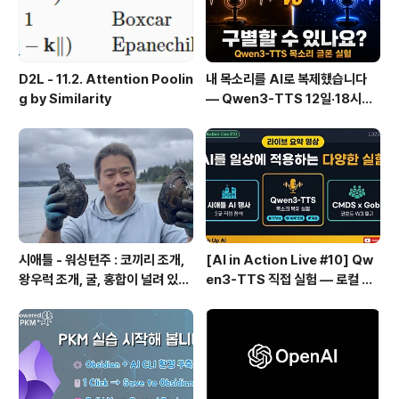
D2L - 11.2. Attention Poolin
내 목소리를 AI로 복제했습니다
g by Similarity
— Qwen3-TTS 12일·18시간
실전 기록
시애틀 - 워싱턴주 : 코끼리 조개,
[AI in Action Live #10] Qw
왕우럭 조개, 굴, 홍합이 널려 있는
en3-TTS 직접 실험 — 로컬 설
집 근처 해변.
치 실패 후 API로 전환한 이야기