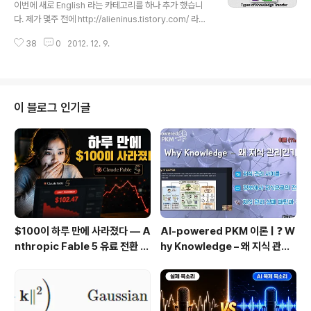
이번에 새로 English 라는 카테고리를 하나 추가 했습니
shington, working f..
다. 제가 몇주 전에 http://alieninus.tistory.com/ 라는
블로그를 새로 만들고 거기서는 제 영어 공부를 하려고 했
38
0
2012. 12. 9.
거든요. 그런데 블로그 두개를 운영하려니까 많이 번거롭
고 제 머릿속이 어수선해 지네요. 그래서 그 블로그는 활용
안하고 이 coronasdk.tistory.com 블로그에 카테고리
를 만들어서 여기서 영어 공부를 하려고 만들었습니다. 원
래 이 블로그의 취지도 그 때 그 때 공부하는 모바일 웹/ 앱
이 블로그 인기글
개발과 관련해서 특히 저는 크로스 플랫폼 모바일 애플리
케이션 개발에 관심이 있기 때문에 그와 관련된 글을 올리
기 위해 만들었습니다. 제가 공부한 거를 정리해 두려구요.
블로그에 정리해 두면 제가 나중에 필요할 때 찾아서 ..
$100이 하루 만에 사라졌다 — A
AI-powered PKM 이론 | ❓ W
nthropic Fable 5 유료 전환 사
hy Knowledge – 왜 지식 관리
용기
인가?, 🔄 지식 관리 사이클, 🔁 정
보에서 지식으로의 전환, 🛠️ 지식
관리 실패 패턴과 극복