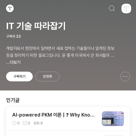
검색하기
티스토리
IT 기술 따라잡기
구독자
22
개발자로서 현장에서 일하면서 새로 접하는 기술들이나 알게된 정보
등을 정리하기 위한 블로그입니다. 운 좋게 미국에서 큰 회사들의 프
로젝트에서 컬설턴트로 일하고 있어서 새로운 기술들을 접할 기회가
...더보기
많이 있습니다. 미국의 IT 프로젝트에서 사용되는 툴들에 대해 많은
분들과 정보를 공유하고 싶습니다.
구독하기
방명록
신고하기 레이어
열기
인기글
AI-powered PKM 이론 | ❓ Why Knowl
edge – 왜 지식 관리인가?, 🔄 지식 관리 사
0
0
조회
8
이클, 🔁 정보에서 지식으로의 전환, 🛠️ 지식
관리 실패 패턴과 극복