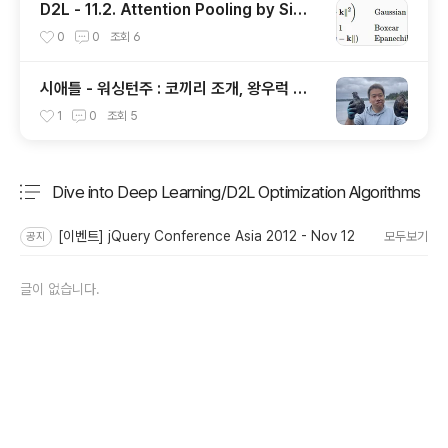
D2L - 11.2. Attention Pooling by Simil
arity
0
0
조회
6
시애틀 - 워싱턴주 : 코끼리 조개, 왕우럭 조
개, 굴, 홍합이 널려 있는 집 근처 해변.
1
0
조회
5
Dive into Deep Learning/D2L Optimization Algorithms
분류 전체보기
주요 글 목록
[이벤트] jQuery Conference Asia 2012 - Nov 12
모두보기
공지
글이 없습니다.