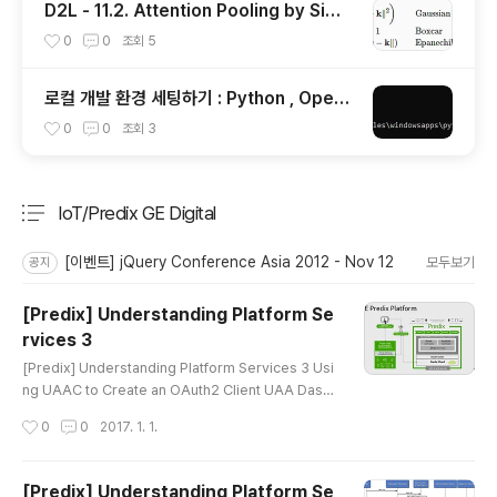
D2L - 11.2. Attention Pooling by Simil
arity
0
0
조회
5
로컬 개발 환경 세팅하기 : Python , Open
AI Install
0
0
조회
3
IoT/Predix GE Digital
분류 전체보기
주요 글 목록
[이벤트] jQuery Conference Asia 2012 - Nov 12
모두보기
공지
[Predix] Understanding Platform Se
rvices 3
글 내용
[Predix] Understanding Platform Services 3 Usi
ng UAAC to Create an OAuth2 Client UAA Dash
board 대신 UAAC (UAA Command-Line Interfac
작성시간
0
0
2017. 1. 1.
e)를 사용하여 OAuth2 클라이언트를 만들 수 있습니다.
UAAC를 사용하여 UAA 인스턴스를 관리 할 수 있습니
다. command-line 인터페이스 설치에 대한 자세한 내용
[Predix] Understanding Platform Se