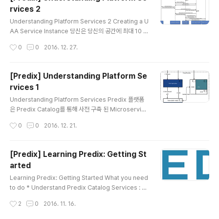
은 https://github.com/cloudfoundry/cf-uaac를 참
rvices 2
조하십시오. 1. UAA 인스턴스를 원하는 대상으로 지정하
글 내용
십시오. uaac target 은 신뢰할 수있는 발급자의 URL입
Understanding Platform Services 2 Creating a U
니다 (예 : https://11fa0273-9e2a-37e2-9d06-2c
AA Service Instance 당신은 당신의 공간에 최대 10 개
95a1f4f5ea.pred..
의 UAA 서비스 인스턴스를 생성 할 수 있습니다. 추가 인
작성시간
0
0
2016. 12. 27.
스턴스가 필요한 경우, 새 인스턴스를 작성하기 전에 먼저
사용되지 않는 이전 인스턴스를 삭제하십시오. 1. https://
www.predix.io에서 Predix 계정에 로그인하십시오. 2.
[Predix] Understanding Platform Se
Catalog > Services 로 이동 한 다음 User Account
rvices 1
and Authentication tile을 클릭하십시오. 3. 필요한 pl
글 내용
an에 가입을 클릭하십시오. 4. 새 서비스 인스턴스 페이지
Understanding Platform Services Predix 플랫폼
의 필드를 완료하십시오. Field Description Org Sele
은 Predix Catalog를 통해 사전 구축 된 Microservice
ct your organiza..
s를 제공합니다. 마이크로 서비스는 Cloud Foundry ma
작성시간
0
0
2016. 12. 21.
rketplace에서 프로비저닝됩니다. 응용 프로그램 요구 사
항에 따라 사용할 마이크로 서비스를 선택할 수 있습니다.
Predix 플랫폼에서 제공되는 마이크로 서비스의 전체 목
[Predix] Learning Predix: Getting St
록은 Predix.io의 카탈로그 페이지를 참조하십시오. Pre
arted
dix 플랫폼 서비스는 인증을 위해 OAuth2를 사용합니다.
글 내용
이 서비스는 UAA (User Account and Authenticatio
Learning Predix: Getting Started What you need
n) 웹 서비스를 활용하여 OAuth2 클라이언트를 관리합니
to do * Understand Predix Catalog Services : 어
다. 사용자 계정 및 인증 (UAA)은 Cloud Foundry가..
플리케이션에서 building block 처럼 사용할 수 있다. 기
작성시간
2
0
2016. 11. 16.
본 기능들을 다시 개발하는데 시간을 소비할 필요가 없다.
Postgres, Redis cache, Blobstore, and Rabbit M