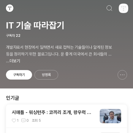
검색하기
티스토리
IT 기술 따라잡기
구독자
22
개발자로서 현장에서 일하면서 새로 접하는 기술들이나 알게된 정보
등을 정리하기 위한 블로그입니다. 운 좋게 미국에서 큰 회사들의 프
로젝트에서 컬설턴트로 일하고 있어서 새로운 기술들을 접할 기회가
...더보기
많이 있습니다. 미국의 IT 프로젝트에서 사용되는 툴들에 대해 많은
분들과 정보를 공유하고 싶습니다.
구독하기
방명록
신고하기 레이어
열기
인기글
시애틀 - 워싱턴주 : 코끼리 조개, 왕우럭 조
개, 굴, 홍합이 널려 있는 집 근처 해변.
1
0
조회
5