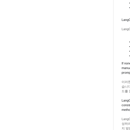
LangCh
Lan
If non
manua
promp
이러한
습니다
드를 
LangCh
const
metho
Lan
성하려
지 방