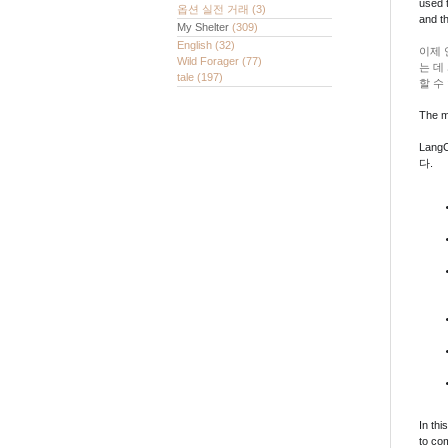
used 
옵션 실전 거래
(3)
and t
My Shelter
(309)
English
(32)
이제 
Wild Forager
(77)
는 데
tale
(197)
할 수
The m
Lan
다.
In th
to com