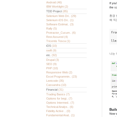
Android
(46)
If you
IBM Worklight
(2)
the
op
TDD Project
(85)
환경 
Selenium Web Dri..
(29)
해 직
Selenium iOS Dri..
(1)
Software Estimat..
(3)
Rally
(5)
fro
Protractor_Cucum..
(6)
Rest Assured
(4)
llm
Tricentis Tosca
(1)
iOS
(10)
swift
(9)
나는 
etc.
(92)
Drupal
(3)
SEO
(9)
PHP
(10)
Responsive Web
(2)
Excel Programmin..
(23)
Leetcode
(35)
Cassandra
(10)
Financial
(31)
Trading Basics
(7)
Options for begi..
(7)
Options Intermed..
(7)
Technical Analys..
(6)
Buil
Fidelity Active ..
(0)
Now w
Fundamental Anal..
(1)