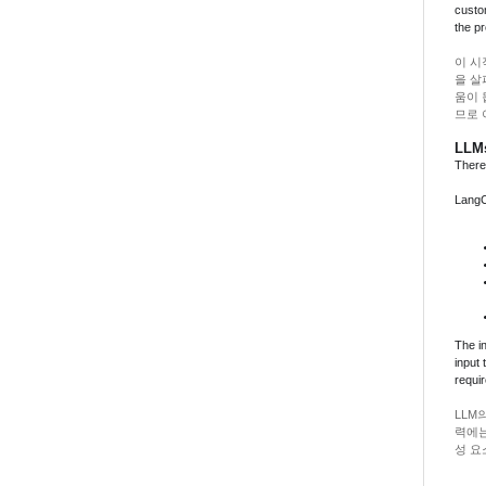
custo
the pr
이 시
을 살
움이 
므로 
LLM
There
Lan
The i
input t
requi
LLM
력에는
성 요