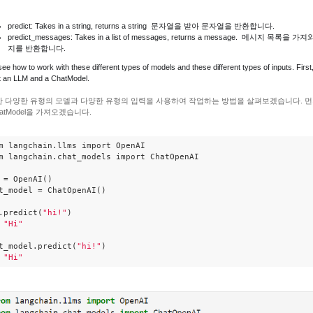
predict: Takes in a string, returns a string 문자열을 받아 문자열을 반환합니다.
predict_messages: Takes in a list of messages, returns a message. 메시지 목록을 가
지를 반환합니다.
see how to work with these different types of models and these different types of inputs. First, 
t an LLM and a ChatModel.
 다양한 유형의 모델과 다양한 유형의 입력을 사용하여 작업하는 방법을 살펴보겠습니다. 먼저
hatModel을 가져오겠습니다.
m langchain.llms import OpenAI

m langchain.chat_models import ChatOpenAI

 = OpenAI()

t_model = ChatOpenAI()

.predict(
"hi!"
)

 
"Hi"
t_model.predict(
"hi!"
)

 
"Hi"