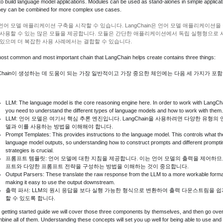
to build language model applications. Modules can be used as stand-alones in simple applicat
hey can be combined for more complex use cases.
언어 모델 애플리케이션 구축을 시작할 수 있습니다. LangChain은 언어 모델 애플리케이션을
 사용할 수 있는 많은 모듈을 제공합니다. 모듈은 간단한 애플리케이션에서 독립 실행형으로 
 있으며 더 복잡한 사용 사례에서는 결합할 수 있습니다.
ost common and most important chain that LangChain helps create contains three things:
gChain이 생성하는 데 도움이 되는 가장 일반적이고 가장 중요한 체인에는 다음 세 가지가 포
LLM: The language model is the core reasoning engine here. In order to work with LangCh
you need to understand the different types of language models and how to work with them.
LLM: 언어 모델은 여기서 핵심 추론 엔진입니다. LangChain을 사용하려면 다양한 유형의 
델과 이를 사용하는 방법을 이해해야 합니다.
Prompt Templates: This provides instructions to the language model. This controls what th
language model outputs, so understanding how to construct prompts and different prompti
strategies is crucial.
프롬프트 템플릿: 언어 모델에 대한 지침을 제공합니다. 이는 언어 모델의 출력을 제어하므
프트와 다양한 프롬프트 전략을 구성하는 방법을 이해하는 것이 중요합니다.
Output Parsers: These translate the raw response from the LLM to a more workable forma
making it easy to use the output downstream.
출력 파서: LLM의 원시 응답을 보다 실행 가능한 형식으로 변환하여 출력 다운스트림을 쉽
할 수 있도록 합니다.
is getting started guide we will cover those three components by themselves, and then go ove
bine all of them. Understanding these concepts will set you up well for being able to use and