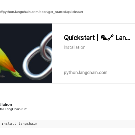
://python.langchain.com/docs/get_started/quickstart
Quickstart | 🦜️🔗 Langchain
Installation
python.langchain.com
llation
tall LangChain run:
 install langchain