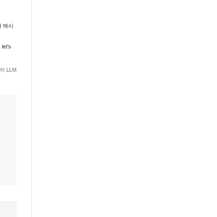
져와 메시
let's
 LLM