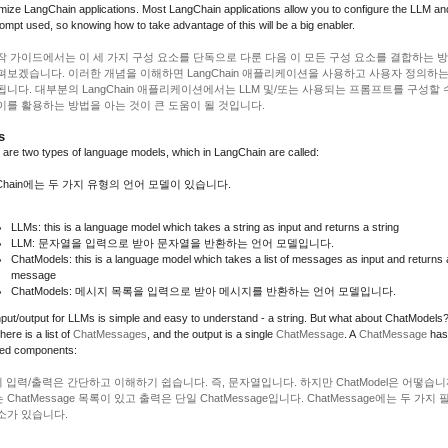
mize LangChain applications. Most LangChain applications allow you to configure the LLM an
ompt used, so knowing how to take advantage of this will be a big enabler.
작 가이드에서는 이 세 가지 구성 요소를 단독으로 다룬 다음 이 모든 구성 요소를 결합하는 
펴보겠습니다. 이러한 개념을 이해하면 LangChain 애플리케이션을 사용하고 사용자 정의하는
됩니다. 대부분의 LangChain 애플리케이션에서는 LLM 및/또는 사용되는 프롬프트를 구성할 
이를 활용하는 방법을 아는 것이 큰 도움이 될 것입니다.
s
 are two types of language models, which in LangChain are called:
gChain에는 두 가지 유형의 언어 모델이 있습니다.
LLMs: this is a language model which takes a string as input and returns a string
LLM: 문자열을 입력으로 받아 문자열을 반환하는 언어 모델입니다.
ChatModels: this is a language model which takes a list of messages as input and returns 
message
ChatModels: 메시지 목록을 입력으로 받아 메시지를 반환하는 언어 모델입니다.
nput/output for LLMs is simple and easy to understand - a string. But what about ChatModels
here is a list of
ChatMessages
, and the output is a single
ChatMessage
. A
ChatMessage
has
red components:
의 입력/출력은 간단하고 이해하기 쉽습니다. 즉, 문자열입니다. 하지만 ChatModel은 어떻습니
 ChatMessage 목록이 있고 출력은 단일 ChatMessage입니다. ChatMessage에는 두 가지 
소가 있습니다.