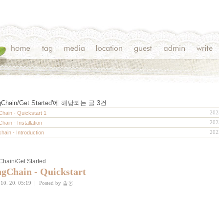
Chain/Get Started
'에 해당되는 글
3
건
202
hain - Quickstart
1
202
hain - Installation
202
hain - Introduction
hain/Get Started
gChain - Quickstart
 10. 20. 05:19
|
Posted by
솔웅