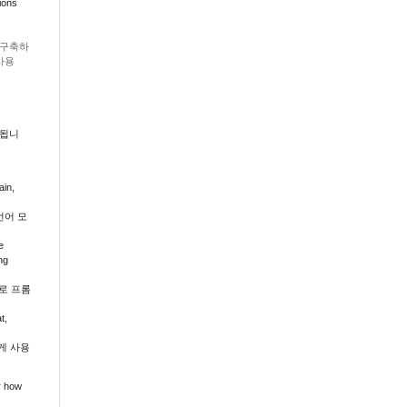
ions
 구축하
사용
함됩니
ain,
언어 모
e
ng
로 프롬
t,
게 사용
r how