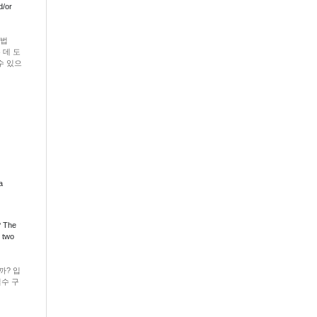
d/or
방법
 데 도
수 있으
a
? The
 two
까? 입
필수 구