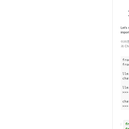
Let's 
impor
이러한
과 C
fro
fro
llm
cha
llm
>>>
cha
>>>