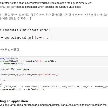
'd prefer not to set an environment variable you can pass the key in directly via
enai_api_key
named parameter when initiating the OpenAI LLM class:
변수를 설정하지 않으려는 경우 OpenAI LLM 클래스를 시작할 때 openai_api_key라는 매개
접 키를 전달할 수 있습니다.
m langchain.llms import OpenAI

 = OpenAI(openai_api_key=
"..."
)
아래 방법 이용함.
ding an application
e can start building our language model application. LangChain provides many modules that