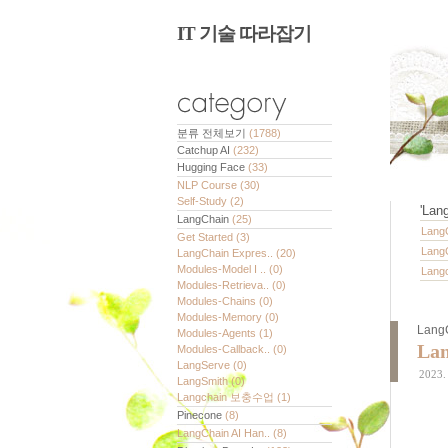
IT 기술 따라잡기
분류 전체보기
(1788)
Catchup AI
(232)
Hugging Face
(33)
NLP Course
(30)
Self-Study
(2)
'
Lang
LangChain
(25)
LangC
Get Started
(3)
LangC
LangChain Expres..
(20)
Modules-Model I ..
(0)
Langc
Modules-Retrieva..
(0)
Modules-Chains
(0)
Modules-Memory
(0)
LangC
Modules-Agents
(1)
Lan
Modules-Callback..
(0)
LangServe
(0)
2023.
LangSmith
(0)
Langchain 보충수업
(1)
Pinecone
(8)
LangChain AI Han..
(8)