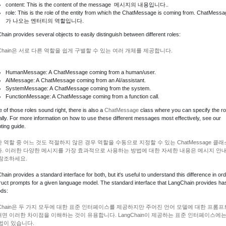
content: This is the content of the message 메시지의 내용입니다..
role: This is the role of the entity from which the
ChatMessage
is coming from. ChatMessa
가 나오는 엔터티의 역할입니다.
ain provides several objects to easily distinguish between different roles:
gChain은 서로 다른 역할을 쉽게 구별할 수 있는 여러 개체를 제공합니다.
HumanMessage: A
ChatMessage
coming from a human/user.
AIMessage: A
ChatMessage
coming from an AI/assistant.
SystemMessage: A
ChatMessage
coming from the system.
FunctionMessage: A
ChatMessage
coming from a function call.
e of those roles sound right, there is also a
ChatMessage
class where you can specify the ro
lly. For more information on how to use these different messages most effectively, see our
ting guide.
 역할 중 어느 것도 적절하지 않은 경우 역할을 수동으로 지정할 수 있는 ChatMessage 클래
. 이러한 다양한 메시지를 가장 효과적으로 사용하는 방법에 대한 자세한 내용은 메시지 안내
참조하세요.
ain provides a standard interface for both, but it's useful to understand this difference in ord
ruct prompts for a given language model. The standard interface that LangChain provides ha
ds:
gChain은 두 가지 모두에 대한 표준 인터페이스를 제공하지만 주어진 언어 모델에 대한 프롬프
면 이러한 차이점을 이해하는 것이 유용합니다. LangChain이 제공하는 표준 인터페이스에는
법이 있습니다.