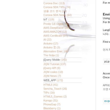
For m
Corona Doc
(113)
Corona SDK TIPs
(74)
샘플 코드 분석
(14)
Envi
Corona SDK News
(60)
Using 
IoT
(119)
For t
Predix GE Digita..
(4)
AWS DeepRacer
(28)
Lan
AWS AMAZON
(13)
니다.
AWS Certificate
(27)
AI
(22)
First 
Arduino
(17)
Arduino 雲
(3)
먼저 
Alternative Ener..
(4)
The Nolja
(1)
jQuery Mobile
(161)
pip
JQM Tutorial
(137)
jQuery API
(6)
JQM codes
(10)
Acces
JQM News
(7)
Once 
WEB_APP
(172)
HTML5
(41)
API
Sencha_Touch
(26)
으면 
TIPs
(16)
HTML5_Games
(2)
Kurogo
(31)
exp
PhoneGap
(7)
Blackberry
(1)