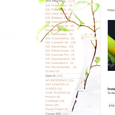
Dive into Deep L..
(123)
D2L Preface Inst..
(4)
D2L Preliminarie..
(8)
https
D2L Linear Neura..
(17)
D2L Multilayer P..
(8)
D2L Convolutiona..
(16)
D2L Recurrent Ne..
(8)
D2L Attention Me..
(10)
D2L Optimization..
(0)
D2L Computationa..
(0)
D2L Computer Vis..
(13)
D2L Natural lang..
(19)
D2L Reinforcemen..
(4)
D2L Gaussian Pro..
(4)
D2L Hyperparamet..
(6)
D2L Generative A..
(2)
D2L Recommender ..
(0)
Scratch
(4)
Open AI
(105)
API REFERENCE
(15)
GET STARTED
(7)
GUIDES
(12)
Insta
CHAT PLUGINS
(6)
To ins
Practice
(8)
CookBook
(29)
News
(28)
pip
Private Project
(0)
Corona SDK
(261)