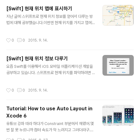
apple.com/library/ios/documentation/UIKit/Refe
[Swift] 현재 위치 맵에 표시하기
rence/UIImagePickerController_Class/ UIImage
글 내용
지난 글에 스위프트로 현재 위치 정보를 얻어서 다루는 방
Picker Controller 해당 기기에서 제공하는 사진이나 비
법에 대해 공부했습니다.이번엔 현재 위치를 가지고 맵에
디오 촬영에 대한 기능을 다루는 클래스 그 외에 저장된 이
표시하는 방법을 공부해 보겠습니다. 오늘도 VEA Softwa
미지나 비디오를 사용해 앱에서 활용할 수 있도록 해 줌 이
re의 강좌를 가지고 공부했습니다. https://www.veaso
콘트롤러는 이 결과를 ..
작성시간
0
0
2015. 9. 14.
ftware.com/tutorials/2015/7/25/map-view-curr
ent-location-in-swift-xcode-7-ios-9-tutorial 이
것은 xcode 7 으로 작업했더라구요. 그래서 소스를 받아
[Swift] 현재 위치 정보 다루기
서 6.4 에서 돌리니까 에러가 났습니다.그래서 7.1 beta를
글 내용
설치해서 거기서 돌리니까 제대로 돌아가더라구요. 그런데
요즘 Swift를 이용해서 iOS 모바일 어플리케이션 개발을
이전에 작업했던 걸 불러오니까 자기가 Convert 시켰는
공부하고 있습니다. 스위프트로 현재 위치를 파악하려면 C
데도 실행이 안되네요.애플의 개발 툴도 아주 안정적이지
oreLocation 을 사용해야 합니다.아래 강좌를 한번 따라
는 않은 것 같아요. ..
해 봤는데요. https://www.veasoftware.com/tutoria
작성시간
0
0
2015. 9. 14.
ls/2015/5/12/current-location-in-swift-xcode-6
3-ios-83-tutorial 일단 비쥬얼한 부분은 없이 코드만 있
는 샘플입니다.ViewController.swift 부분만 분석해 보
Tutorial: How to use Auto Layout in
겠습니다. import UIKit import CoreLocation class
Xcode 6
ViewController: UIViewController, CLLocationM
글 내용
anagerDelegate { let locationManager = CLL..
유튜브 강좌 따라 하다가 Constraint 부분에서 헤맸어.몇
번 잘 못 누르니까 컴터 속도가 막 느려지고 그러더라구.맥
북에어라서 사양이 낮아서 그런가...좀 사양 높은 걸 사야되
작성시간