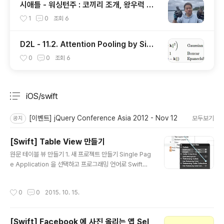
시애틀 - 워싱턴주 : 코끼리 조개, 왕우럭 조
개, 굴, 홍합이 널려 있는 집 근처 해변.
1
0
조회
6
D2L - 11.2. Attention Pooling by Simil
arity
0
0
조회
6
iOS/swift
분류 전체보기
주요 글 목록
[이벤트] jQuery Conference Asia 2012 - Nov 12
모두보기
공지
[Swift] Table View 만들기
글 내용
원문 테이블 뷰 만들기 1. 새 프로젝트 만들기 Single Pag
e Application 을 선택하고 프로그래밍 언어로 Swift를
선택해서 Project를 만든다. 2. 테이블 뷰 프로퍼티 추가
하기 Viewcontroller.swift 에 tableview instance 변
작성시간
0
0
2015. 10. 15.
수를 추가한다. @IBOutlet var tableView: UITableVi
ew! @IBOutlet 속성은 Interface Builder 에 tableVi
ew property 를 보이도록 만든다. 3. TableView Dele
[Swift] Facebook 에 사진 올리는 앱 Sel