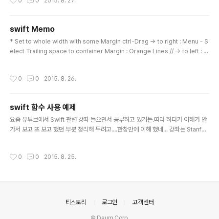
0
0
2015. 8. 27.
나? 하여간 Constraint 부분을 좀 확실하게 알려고 써핑
하다가 아래 글 발견.한번 따라해 봐야지. 원문은 http://w
ww.brianjcoleman.com/autolayout-xcode6/ Tut
swift Memo
orial: How to use Auto Layout in Xcode 6 애플은
글 내용
* Set to whole width with some Margin ctrl-Drag -> to right : Menu - S
새로 iPhone 6 (4.7in) 와 iPhone 6 Plus (5.5in)를 발
elect Trailing space to container Margin : Orange Lines // -> to left : S
표했다. 현재의 iPhone 4 (3.5in), iPhone 5 (4in), and
elect leading space to the container margin // -> to Top : Select Top
iPad (9.4in) 이외의 또 다른 크기의 디바이스가 생긴 것이
spacing to Top Layout Guide ==> will see blue line : completed for ve
다. iOS 개발..
작성시간
0
0
2015. 8. 26.
rtical Orange - Click on Document outline (bottom left) -> Select labl
e 0 Yellow circle in View Controller section -..
swift 함수 사용 예제
글 내용
요즘 유튜브에서 Swift 관련 강좌 들으면서 공부하고 있거든.따라 하다가 이해가 안
가서 보고 또 보고 했던 부분 정리해 두려고....한참만에 이해 했네... 강좌는 Stanfor
d - Developing iOS 8 Apps with Swift import UIKit class ViewControll
er: UIViewController { @IBOutlet weak var nums: UILabel! var conditi
작성시간
0
0
2015. 8. 25.
onA = false @IBAction func CalNums(sender: AnyObject) { let typed
= sender.currentTitle! if conditionA { nums.text = nums.text! + typed!
} else { nums.text = typ..
의안내
티스토리
로그인
고객센터
© Daum Corp.