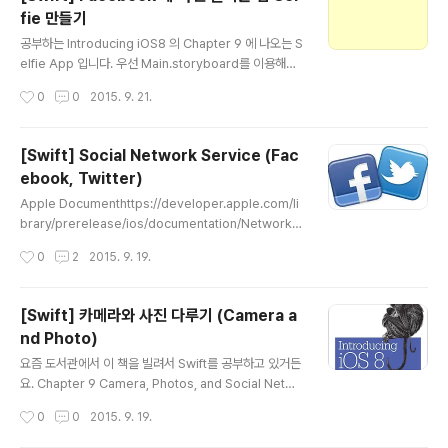
gate 와 DataSource 프로토콜 confirm 하기 UITable
fie 만들기
ViewDelegate 와 UITableViewDataSource 프로토
글 내용
콜을 UIViewController 클래스 정의 바로 다음..
공부하는 Introducing iOS8 의 Chapter 9 에 나오는 S
elfie App 입니다. 우선 Main.storyboard를 이용해서
아래와 같은 화면을 만드세요. 가운데는 Image View 이
작성시간
0
0
2015. 9. 21.
고 왼쪽 오른쪽은 Bar Button Item 입니다. import UIKi
t import Social class ViewController: UIViewCon
troller, UIImagePickerControllerDelegate, UINav
[Swift] Social Network Service (Fac
igationControllerDelegate { @IBOutlet weak var
ebook, Twitter)
myImageView: UIImageView! @IBAction func sel
글 내용
fieTapped(sender: AnyObject) { var imagePicke
Apple Documenthttps://developer.apple.com/li
r = UIImage..
brary/prerelease/ios/documentation/Networkin
gInternet/Reference/SLComposeViewControlle
작성시간
0
2
2015. 9. 19.
r_Class/index.html+ the Book (Introducing iOS 8
Swift programming from Idea to App Store by S
teve Derico) SLComposeViewController SLCo
[Swift] 카메라와 사진 다루기 (Camera a
mposeViewController 클래스는 SNS 를 지원하기 위
nd Photo)
한 view를 제공한다. isAvailableForServiceType: 메
글 내용
소드는 트위터 같은 SNS 가 셋업 돼 있는지 view를 제공
요즘 도서관에서 이 책을 빌려서 Swift를 공부하고 있거든
하기 전에 미리 체크하는 역할을 한다...
요. Chapter 9 Camera, Photos, and Social Netwo
rks 를 공부하기 전에 애플의 document 를 미리 공부해
작성시간
0
0
2015. 9. 19.
봤습니다. (UIImagePickerController) 중간에 이 책 9
장에 있는 내용들도 좀 첨가 했어요. https://developer.