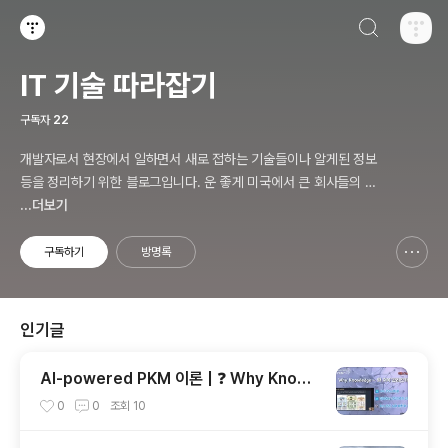
검색하기
티스토리
IT 기술 따라잡기
구독자
22
개발자로서 현장에서 일하면서 새로 접하는 기술들이나 알게된 정보
등을 정리하기 위한 블로그입니다. 운 좋게 미국에서 큰 회사들의 프
로젝트에서 컬설턴트로 일하고 있어서 새로운 기술들을 접할 기회가
...더보기
많이 있습니다. 미국의 IT 프로젝트에서 사용되는 툴들에 대해 많은
분들과 정보를 공유하고 싶습니다.
구독하기
방명록
신고하기 레이어
열기
인기글
AI-powered PKM 이론 | ❓ Why Knowl
edge – 왜 지식 관리인가?, 🔄 지식 관리 사
0
0
조회
10
이클, 🔁 정보에서 지식으로의 전환, 🛠️ 지식
관리 실패 패턴과 극복