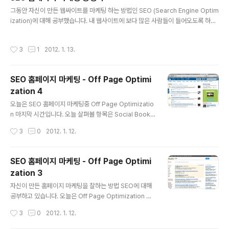
s What you need to know about app store optim
글 내용
그동안 자신이 만든 웹싸이트를 마케팅 하는 방법인 SEO (Search Engine Optim
ization and SEO for the Google Play Store and A
ization)에 대해 공부했습니다. 내 웹사이트에 보다 많은 사람들이 들어오도록 하려
ndroid. Google Play Store 와 안드로이드에 대한 앱
면 가장 중요한게 구글,야후, 네이버, 다음 같은 검색엔진에서 특정 키워드로 검색 했
스토어 최적화와 SEO를 위해 알아두어야 할 것들 Top 1
을 때 상위에 놓여야 하겠죠. 그렇게 검색엔진 상위에 놓일 수 있도록 하는 방법들을
0 Google Play Developer Mis..
작성시간
3
1
2012. 1. 13.
연구하는게 SEO입니다. 그동안 6개의 글을 통해서 On Page Optimization과 O
ff Page Optimization에 대해서 모두 알아봤습니다. 아래는 그동안 배운 것들을
정리하는 일종의 Summery 와 Tip들입니다. ### SEO checklist SEO를 할 때
SEO 홈페이지 마케팅 - Off Page Optimi
체크해야 할 체크리스트 50가지 입니다. 간단한 영어는 그냥 넘어가고 좀 긴것만 ..
zation 4
글 내용
오늘은 SEO 홈페이지 마케팅중 Off Page Optimizatio
n 마지막 시간입니다. 오늘 살펴볼 항목은 Social Book
marking과 robots.txt 파일에 대하여 알아보겠습니다.
작성시간
3
0
2012. 1. 12.
### Social Bookmarking Social Bookmarking은
여러 다양한 북마킹 웹사이트들에서 태그나 키워드들을 이
용해서 인터넷에서 웹 유저들에게 웹페이지들의 북마크들
SEO 홈페이지 마케팅 - Off Page Optimi
을 저장하고 organize하고 search하는위한 방법입니
zation 3
다. 북마킹 웹사이트들에는 아래와 같은 것들이 있습니다.
글 내용
- Digg - Del.icio.us - StumbleUpon - Technorati
자신이 만든 홈페이지 마케팅을 잘하는 방법 SEO에 대해
- Reddit - Squidoo - Furl - Yahoo MyWeb - Blink
공부하고 있습니다. 오늘은 Off Page Optimization 세
Bits - Simpy - Blogmarks -..
번째 시간으로 포럼,PPC,유튜브를 통한 방법에 대해 알아
작성시간
3
0
2012. 1. 12.
보겠습니다. 그리고 내일은 최종 마무리 정리하는 시간을
갖을 계획입니다. 우선 포럼에 대해서 알아보겠습니다. ##