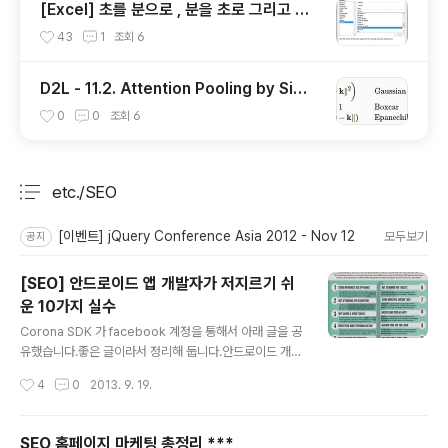
[Excel] 초를 분으로 , 분을 초로 그리고 분
을 시간으로 변환하기
43
1
조회
6
D2L - 11.2. Attention Pooling by Simil
arity
0
0
조회
6
etc./SEO
분류 전체보기
주요 글 목록
[이벤트] jQuery Conference Asia 2012 - Nov 12
모두보기
공지
[SEO] 안드로이드 앱 개발자가 저지르기 쉬
운 10가지 실수
글 내용
Corona SDK 가 facebook 계정을 통해서 아래 글을 공
유했습니다.좋은 글이라서 정리해 둡니다.안드로이드 개발
자가 유념해야 할 사항 10가지 인데 주로 SEO 와 관련이
작성시간
4
0
2013. 9. 19.
있습니다.Corona SDK 카테고리로 분류할 지 안드로이
드 카테고리로 분류할 지 고민하다가 SEO 카테고리로 넣
었습니다. Top 10 Google Play Developer Mistake
SEO 홈페이지 마케팅 총정리 ***