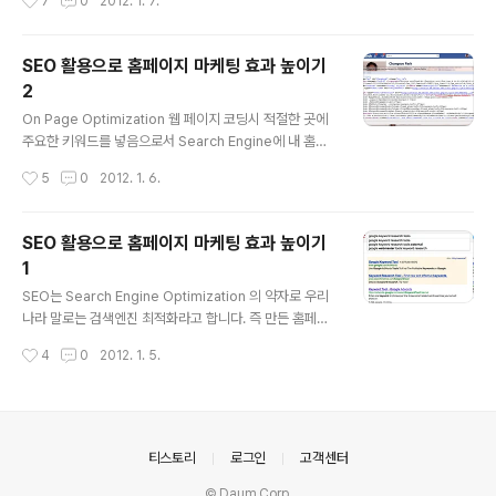
7
0
2012. 1. 7.
싸..
er가 정보를 모을 때 이 Anchor 내의 글자도 사용 합니다
이 사이에 들어가는 단어도 이전에 뽑아 두었던 키워드를
사용해서 만들면 검색엔진 상위에 랭크 되는데 도움이 됩
SEO 활용으로 홈페이지 마케팅 효과 높이기
니다. 팁 - 키워드를 다양하게 사용하라 - 관련이 있는 키워
2
드만을 사용하라 - 다른 링크에는 다른 키워드를 사용하라
글 내용
- 키워드를 반복해서 사용하지 마라 - Alt attribute 페이
On Page Optimization 웹 페이지 코딩시 적절한 곳에
지에 이미지 파일을 넣을 때 그 이미지에 대한 설명을 넣는
주요한 키워드를 넣음으로서 Search Engine에 내 홈페
부분 입니다. Search Engine 의 우선 순위에 들어가도록
이지가 더 상위에 랭크 되도록 할 수 있습니다. 지난 시간에
작성시간
5
0
2012. 1. 6.
하기 위해 Alt attrib..
툴을 이용해 좋은 키워드들을 다운 받고 관련없거나 필요
없는 키워드를 없애고 알짜배기 키워드만 남겨 뒀을 겁니
다. 이 키워드들을 ~ 태그에 적절하게 배치합니다. 이 태그
SEO 활용으로 홈페이지 마케팅 효과 높이기
들의 특징을 하나하나 알아보겠습니다. - tag 기본적으로
1
검색엔진은 tag의 텍스트를 먼저 검색합니다. 아무 홈페이
글 내용
지나 가서 마우스 오른쪽 버튼을 누른 후 소스를 열어보세
SEO는 Search Engine Optimization 의 약자로 우리
요. 이건 제 facebook 에서 소스를 열어 본 겁니다. title
나라 말로는 검색엔진 최적화라고 합니다. 즉 만든 홈페이
태그에 제 이름이 들어가 있네요. facebook은 이렇게 각
지를 구글이나 네이버 같은 유명 검색엔진에서 검색 했을
작성시간
4
0
2012. 1. 5.
페이지마다 title에 이용자 이름이 들어가게 하..
때 상위에 링크되도록 하는 방법입니다. 내 홈페이지를 찾
기 쉽게 만들면 좀 더 많은 사람들이 와서 볼 수 있을 테니
까요. 이 SEO에 대해 좀 알아 보겠습니다. 기본적으로 구
글같은 Search Engine들은 웹페이지 내에 있는 텍스트
를 기반으로 검색에 이용합니다. 즉 이미지만 있다던가 플
의안내
티스토리
로그인
고객센터
래시로만 돼 있으면 그만큼 검색엔진에 노출 되는데 불리
© Daum Corp.
할 수 있습니다. * Search Engine Spider 검색엔진은