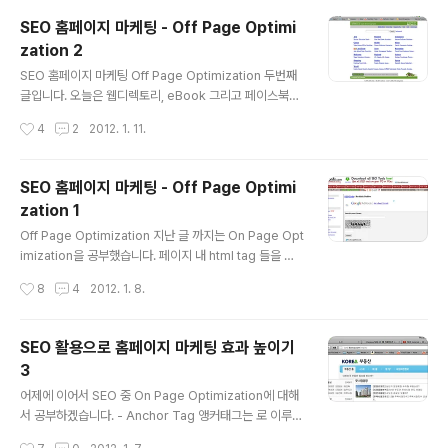
# Forums (포럼 이용하기) 포럼이란 어떤것을 질문하고
SEO 홈페이지 마케팅 - Off Page Optimi
대답하는 그런 곳 입니다. 이런 곳을 통해서 웹사이트를 아
zation 2
주 효과적으로 홍보할 수 있습니다. 이곳을 이용하면 아주
글 내용
우량한 back link를 달 수 있습니다. 우량한 back link라
SEO 홈페이지 마케팅 Off Page Optimization 두번째
면 곧 검색엔진에서도 상위에 랭크되는데 영향을 미치는
글입니다. 오늘은 웹디렉토리, eBook 그리고 페이스북이
요소입니다. * 포럼 리스트 (100개) 1. http://forums.di
나 트위터 이용하기에 대해서 간단히 알아보겠습니다. ##
작성시간
4
2
2012. 1. 11.
gitalpoint.com 2. http:/..
# Web directories 웹 사이트를 web directory들에
submitting 하는 것은 제작한 웹 사이트를 promote 하
는 가장 중요한 요소 중 하나입니다. 디렉토리 안에 있는 여
SEO 홈페이지 마케팅 - Off Page Optimi
러분의 웹사이트 리스트들은 구글, 야후, 빙 같은 다양한 검
zation 1
색엔진의 상위에 랭크되도록 하는데 효과적입니다. 웹 디
글 내용
렉토리(Web Directory)들이 하는 일은 어떤 웹 사이트
Off Page Optimization 지난 글 까지는 On Page Opt
의 어떤 부분이 좋다는 점을 point 하기 때문에 검색엔진
imization을 공부했습니다. 페이지 내 html tag 들을 이
들이 이 리스트를 근거로 랭킹을 하기도 합니다. 그러니 이
용해서 서치엔진에 상위에 랭크되도록 활용함으로서 내 홈
작성시간
8
4
2012. 1. 8.
웹 디렉토리에 등록하게 되면 당연히 검..
페이지 홍보를 극대화 하는 방법을 찾아봤는데요. 오늘부
터는 Off Page Optimization 에 대해 알아 보려고 합니
다. Off Page Optimization은 웹 싸이트를 웹 서치엔진
SEO 활용으로 홈페이지 마케팅 효과 높이기
의 상위에 랭크 시키기 위해 코딩 내에서가 아니라 그 이외
3
의 방법을 사용 하는 것입니다. 예를 들어 아래와 같은 것들
글 내용
이 있습니다. dmoz같은 웹 디렉토리에 submitting 시키
어제에 이어서 SEO 중 On Page Optimization에 대해
기 digg 같은 social bookmarking website에 subm
서 공부하겠습니다. - Anchor Tag 앵커태그는 로 이루어
itting 시키기 웹 싸이트에 대해 블로그를 통해 홍보하기 웹
지는 링크를 걸어주는 태그입니다. search engine spid
작성시간