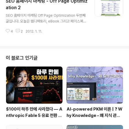
SEO 홈페이지 마케팅 - Off Page Optimiz
의 상위에 랭크 시키기 위해 코딩 내에서가 아니라 그 이외
의 방법을 사용 하는 것입니다. 예를 들어 아래와 같은 것들
ation 2
글 내용
이 있습니다. dmoz같은 웹 디렉토리에 submitting 시키
SEO 홈페이지 마케팅 Off Page Optimization 두번째
기 digg 같은 social bookmarking website에 subm
글입니다. 오늘은 웹디렉토리, eBook 그리고 페이스북이
itting 시키기 웹 싸이트에 대해 블로그를 통해 홍보하기 웹
나 트위터 이용하기에 대해서 간단히 알아보겠습니다. ##
싸..
4
2
2012. 1. 11.
# Web directories 웹 사이트를 web directory들에
submitting 하는 것은 제작한 웹 사이트를 promote 하
는 가장 중요한 요소 중 하나입니다. 디렉토리 안에 있는 여
러분의 웹사이트 리스트들은 구글, 야후, 빙 같은 다양한 검
색엔진의 상위에 랭크되도록 하는데 효과적입니다. 웹 디
이 블로그 인기글
렉토리(Web Directory)들이 하는 일은 어떤 웹 사이트
의 어떤 부분이 좋다는 점을 point 하기 때문에 검색엔진
들이 이 리스트를 근거로 랭킹을 하기도 합니다. 그러니 이
웹 디렉토리에 등록하게 되면 당연히 검..
$100이 하루 만에 사라졌다 — A
AI-powered PKM 이론 | ❓ W
nthropic Fable 5 유료 전환 사
hy Knowledge – 왜 지식 관리
용기
인가?, 🔄 지식 관리 사이클, 🔁 정
보에서 지식으로의 전환, 🛠️ 지식