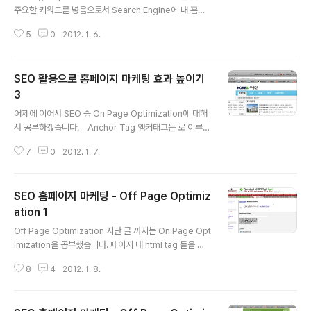
주요한 키워드를 넣음으로서 Search Engine에 내 홈페
이지가 더 상위에 랭크 되도록 할 수 있습니다. 지난 시간에
5
0
2012. 1. 6.
툴을 이용해 좋은 키워드들을 다운 받고 관련없거나 필요
없는 키워드를 없애고 알짜배기 키워드만 남겨 뒀을 겁니
다. 이 키워드들을 ~ 태그에 적절하게 배치합니다. 이 태그
SEO 활용으로 홈페이지 마케팅 효과 높이기
들의 특징을 하나하나 알아보겠습니다. - tag 기본적으로
검색엔진은 tag의 텍스트를 먼저 검색합니다. 아무 홈페이
3
글 내용
지나 가서 마우스 오른쪽 버튼을 누른 후 소스를 열어보세
어제에 이어서 SEO 중 On Page Optimization에 대해
요. 이건 제 facebook 에서 소스를 열어 본 겁니다. title
서 공부하겠습니다. - Anchor Tag 앵커태그는 로 이루어
태그에 제 이름이 들어가 있네요. facebook은 이렇게 각
지는 링크를 걸어주는 태그입니다. search engine spid
페이지마다 title에 이용자 이름이 들어가게 하..
7
0
2012. 1. 7.
er가 정보를 모을 때 이 Anchor 내의 글자도 사용 합니다
이 사이에 들어가는 단어도 이전에 뽑아 두었던 키워드를
사용해서 만들면 검색엔진 상위에 랭크 되는데 도움이 됩
SEO 홈페이지 마케팅 - Off Page Optimiz
니다. 팁 - 키워드를 다양하게 사용하라 - 관련이 있는 키워
드만을 사용하라 - 다른 링크에는 다른 키워드를 사용하라
ation 1
글 내용
- 키워드를 반복해서 사용하지 마라 - Alt attribute 페이
Off Page Optimization 지난 글 까지는 On Page Opt
지에 이미지 파일을 넣을 때 그 이미지에 대한 설명을 넣는
imization을 공부했습니다. 페이지 내 html tag 들을 이
부분 입니다. Search Engine 의 우선 순위에 들어가도록
용해서 서치엔진에 상위에 랭크되도록 활용함으로서 내 홈
하기 위해 Alt attrib..
8
4
2012. 1. 8.
페이지 홍보를 극대화 하는 방법을 찾아봤는데요. 오늘부
터는 Off Page Optimization 에 대해 알아 보려고 합니
다. Off Page Optimization은 웹 싸이트를 웹 서치엔진