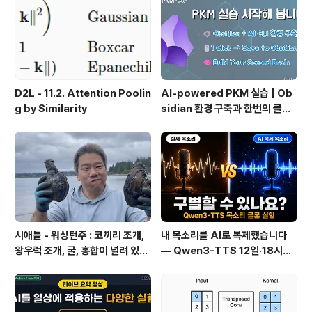
관리 실패 패턴과 극복
D2L - 11.2. Attention Poolin
AI-powered PKM 실습 | Ob
g by Similarity
sidian 환경 구축과 한번의 클릭
으로 웹 정보를 로컬에 저장하기
(Web Clipper)
시애틀 - 워싱턴주 : 코끼리 조개,
내 목소리를 AI로 복제했습니다
왕우럭 조개, 굴, 홍합이 널려 있는
— Qwen3-TTS 12일·18시간
집 근처 해변.
실전 기록