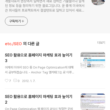
개발자로서 현장에서 일하면서 새로 접하는 기술들이나 알게
된 정보 등을 정리하기 위한 블로그입니다. 운 좋게 미국에서
큰 회사들의 프로젝트에서 컬설턴트로 일하고 있어서 새로운
기술들을 접할 기회가 많이 있습니다. 미국의 IT 프로젝트에서
사용되는 툴들에 대해 많은 분들과 정보를 공유하고 싶습니다.
구독하기
더보기
etc./SEO
의 다른 글
SEO 활용으로 홈페이지 마케팅 효과 높이기
3
글 내용
어제에 이어서 SEO 중 On Page Optimization에 대해
서 공부하겠습니다. - Anchor Tag 앵커태그는 로 이루어
지는 링크를 걸어주는 태그입니다. search engine spid
7
0
2012. 1. 7.
er가 정보를 모을 때 이 Anchor 내의 글자도 사용 합니다
이 사이에 들어가는 단어도 이전에 뽑아 두었던 키워드를
사용해서 만들면 검색엔진 상위에 랭크 되는데 도움이 됩
SEO 활용으로 홈페이지 마케팅 효과 높이기
니다. 팁 - 키워드를 다양하게 사용하라 - 관련이 있는 키워
드만을 사용하라 - 다른 링크에는 다른 키워드를 사용하라
2
글 내용
- 키워드를 반복해서 사용하지 마라 - Alt attribute 페이
On Page Optimization 웹 페이지 코딩시 적절한 곳에