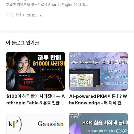
지에 이미지 파일을 넣을 때 그 이미지에 대한 설명을 넣는
주요한 키워드를 넣음으로서 Search Engine에 내 홈페
부분 입니다. Search Engine 의 우선 순위에 들어가도록
이지가 더 상위에 랭크 되도록 할 수 있습니다. 지난 시간에
하기 위해 Alt attrib..
5
0
2012. 1. 6.
툴을 이용해 좋은 키워드들을 다운 받고 관련없거나 필요
없는 키워드를 없애고 알짜배기 키워드만 남겨 뒀을 겁니
다. 이 키워드들을 ~ 태그에 적절하게 배치합니다. 이 태그
들의 특징을 하나하나 알아보겠습니다. - tag 기본적으로
검색엔진은 tag의 텍스트를 먼저 검색합니다. 아무 홈페이
이 블로그 인기글
지나 가서 마우스 오른쪽 버튼을 누른 후 소스를 열어보세
요. 이건 제 facebook 에서 소스를 열어 본 겁니다. title
태그에 제 이름이 들어가 있네요. facebook은 이렇게 각
페이지마다 title에 이용자 이름이 들어가게 하..
$100이 하루 만에 사라졌다 — A
AI-powered PKM 이론 | ❓ W
nthropic Fable 5 유료 전환 사
hy Knowledge – 왜 지식 관리
용기
인가?, 🔄 지식 관리 사이클, 🔁 정
보에서 지식으로의 전환, 🛠️ 지식
관리 실패 패턴과 극복