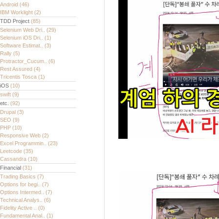
Android
(46)
IBM Worklight
(2)
TDD Project
(85)
Selenium Web Dri..
(29)
Selenium iOS Dri..
(1)
Software Estimat..
(3)
Rally
(5)
Protractor_Cucum..
(6)
Rest Assured
(4)
Tricentis Tosca
(1)
iOS
(10)
swift
(9)
etc.
(92)
Drupal
(3)
SEO
(9)
PHP
(10)
Responsive Web
(2)
Excel Programmin..
(23)
Leetcode
(35)
Cassandra
(10)
Financial
(31)
Trading Basics
(7)
Options for begi..
(7)
Options Intermed..
(7)
Technical Analys..
(6)
Fidelity Active ..
(0)
Fundamental Anal..
(1)