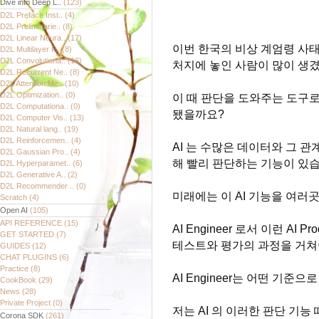
Dive into Deep L..
(123)
D2L Preface Inst..
(4)
D2L Preliminarie..
(8)
D2L Linear Neura..
(17)
이번 한국의 비상 계엄령 사태
D2L Multilayer P..
(8)
D2L Convolutiona..
(16)
처지에 놓인 사람이 많이 생
D2L Recurrent Ne..
(8)
D2L Attention Me..
(10)
D2L Optimization..
(0)
이 때 판단을 도와주는 도구로서
D2L Computationa..
(0)
됐을까요?
D2L Computer Vis..
(13)
D2L Natural lang..
(19)
D2L Reinforcemen..
(4)
AI 는 수많은 데이터와 그 
D2L Gaussian Pro..
(4)
해 빨리 판단하는 기능이 있습
D2L Hyperparamet..
(6)
D2L Generative A..
(2)
D2L Recommender ..
(0)
미래에는 이 AI 기능을 여러
Scratch
(4)
Open AI
(105)
API REFERENCE
(15)
AI Engineer 로서 이런 AI P
GET STARTED
(7)
테스트와 평가의 과정을 거쳐
GUIDES
(12)
CHAT PLUGINS
(6)
Practice
(8)
AI Engineer는 어떤 기준
CookBook
(29)
News
(28)
Private Project
(0)
저는 AI 의 이러한 판단 기능 
Corona SDK
(261)