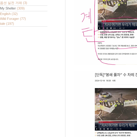
옵션 실전 거래
(3)
My Shelter
(309)
English
(32)
Wild Forager
(77)
tale
(197)