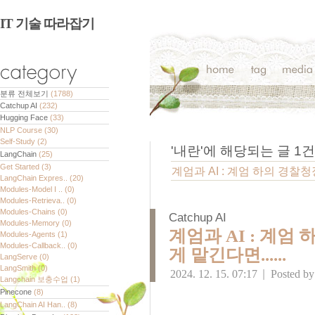
IT 기술 따라잡기
분류 전체보기
(1788)
Catchup AI
(232)
Hugging Face
(33)
NLP Course
(30)
Self-Study
(2)
'
내란
'에 해당되는 글
1
건
LangChain
(25)
Get Started
(3)
계엄과 AI : 계엄 하의 경찰청장 
LangChain Expres..
(20)
Modules-Model I ..
(0)
Modules-Retrieva..
(0)
Modules-Chains
(0)
Catchup AI
Modules-Memory
(0)
계엄과 AI : 계엄 
Modules-Agents
(1)
Modules-Callback..
(0)
게 맡긴다면......
LangServe
(0)
LangSmith
(0)
2024. 12. 15. 07:17
|
Posted b
Langchain 보충수업
(1)
Pinecone
(8)
LangChain AI Han..
(8)