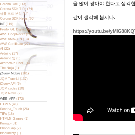
을 많이 쌓아야 한다고 생각합
Corona Doc
(113)
Corona SDK TIPs
(74)
샘플 코드 분석
(14)
같이 생각해 봅시다.
Corona SDK News
(60)
IoT
(119)
Predix GE Digita..
(4)
https://youtu.be/yMlG88
AWS DeepRacer
(28)
AWS AMAZON
(13)
AWS Certificate
(27)
AI
(22)
Arduino
(17)
Arduino 雲
(3)
Alternative Ener..
(4)
The Nolja
(1)
jQuery Mobile
(161)
JQM Tutorial
(137)
jQuery API
(6)
JQM codes
(10)
JQM News
(7)
WEB_APP
(172)
HTML5
(41)
Sencha_Touch
(26)
TIPs
(16)
HTML5_Games
(2)
Kurogo
(31)
PhoneGap
(7)
Blackberry
(1)