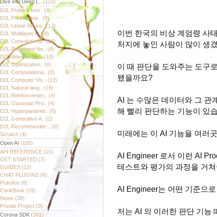
Dive into Deep L..
(123)
D2L Preface Inst..
(4)
D2L Preliminarie..
(8)
D2L Linear Neura..
(17)
이번 한국의 비상 계엄령 사태
D2L Multilayer P..
(8)
D2L Convolutiona..
(16)
처지에 놓인 사람이 많이 생
D2L Recurrent Ne..
(8)
D2L Attention Me..
(10)
D2L Optimization..
(0)
이 때 판단을 도와주는 도구로서
D2L Computationa..
(0)
됐을까요?
D2L Computer Vis..
(13)
D2L Natural lang..
(19)
D2L Reinforcemen..
(4)
AI 는 수많은 데이터와 그 
D2L Gaussian Pro..
(4)
해 빨리 판단하는 기능이 있습
D2L Hyperparamet..
(6)
D2L Generative A..
(2)
D2L Recommender ..
(0)
미래에는 이 AI 기능을 여러
Scratch
(4)
Open AI
(105)
API REFERENCE
(15)
AI Engineer 로서 이런 AI P
GET STARTED
(7)
테스트와 평가의 과정을 거쳐
GUIDES
(12)
CHAT PLUGINS
(6)
Practice
(8)
AI Engineer는 어떤 기준
CookBook
(29)
News
(28)
Private Project
(0)
저는 AI 의 이러한 판단 기능 
Corona SDK
(261)