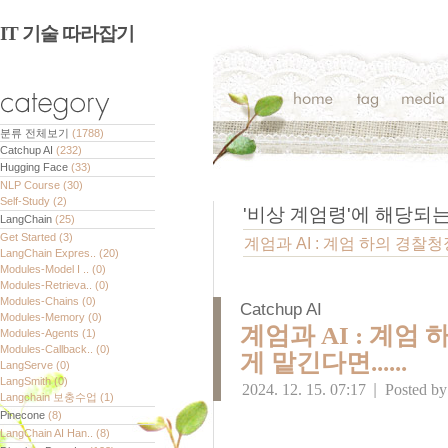
IT 기술 따라잡기
분류 전체보기
(1788)
Catchup AI
(232)
Hugging Face
(33)
NLP Course
(30)
Self-Study
(2)
'
비상 계엄령
'에 해당되
LangChain
(25)
Get Started
(3)
계엄과 AI : 계엄 하의 경찰청장 
LangChain Expres..
(20)
Modules-Model I ..
(0)
Modules-Retrieva..
(0)
Modules-Chains
(0)
Catchup AI
Modules-Memory
(0)
계엄과 AI : 계엄 
Modules-Agents
(1)
Modules-Callback..
(0)
게 맡긴다면......
LangServe
(0)
LangSmith
(0)
2024. 12. 15. 07:17
|
Posted b
Langchain 보충수업
(1)
Pinecone
(8)
LangChain AI Han..
(8)