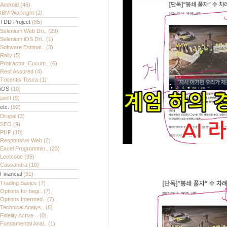
Android
(46)
IBM Worklight
(2)
TDD Project
(85)
Selenium Web Dri..
(29)
Selenium iOS Dri..
(1)
Software Estimat..
(3)
Rally
(5)
Protractor_Cucum..
(6)
Rest Assured
(4)
Tricentis Tosca
(1)
iOS
(10)
swift
(9)
etc.
(92)
Drupal
(3)
SEO
(9)
PHP
(10)
Responsive Web
(2)
Excel Programmin..
(23)
Leetcode
(35)
Cassandra
(10)
Financial
(31)
Trading Basics
(7)
Options for begi..
(7)
Options Intermed..
(7)
Technical Analys..
(6)
Fidelity Active ..
(0)
Fundamental Anal..
(1)