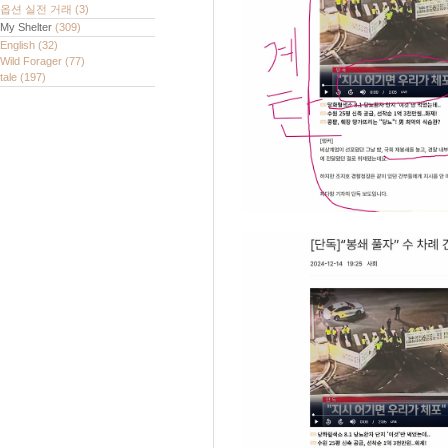
옵션 실전 거래
(3)
My Shelter
(309)
English
(32)
Wild Forager
(77)
tale
(197)