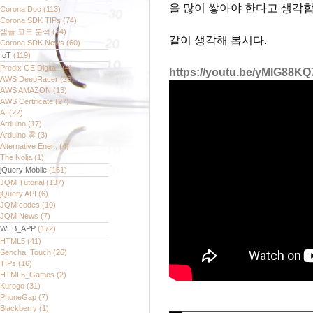
을 많이 쌓아야 한다고 생각합
Corona Doc
(113)
Corona SDK TIPs
(74)
샘플 코드 분석
(14)
같이 생각해 봅시다.
Corona SDK News
(60)
IoT
(119)
Predix GE Digita..
(4)
https://youtu.be/yMlG88
AWS DeepRacer
(28)
AWS AMAZON
(13)
AWS Certificate
(27)
AI
(22)
Arduino
(17)
Arduino 雲
(3)
Alternative Ener..
(4)
The Nolja
(1)
jQuery Mobile
(161)
JQM Tutorial
(137)
jQuery API
(6)
JQM codes
(10)
JQM News
(7)
WEB_APP
(172)
HTML5
(41)
Sencha_Touch
(26)
TIPs
(16)
HTML5_Games
(2)
Kurogo
(31)
PhoneGap
(7)
Blackberry
(1)