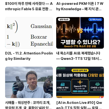
$100이 하루 만에 사라졌다 — A
AI-powered PKM 이론 | ❓ W
nthropic Fable 5 유료 전환 사
hy Knowledge – 왜 지식 관리
용기
인가?, 🔄 지식 관리 사이클, 🔁 정
보에서 지식으로의 전환, 🛠️ 지식
관리 실패 패턴과 극복
D2L - 11.2. Attention Poolin
내 목소리를 AI로 복제했습니다
g by Similarity
— Qwen3-TTS 12일·18시간
실전 기록
시애틀 - 워싱턴주 : 코끼리 조개,
[AI in Action Live #10] Qw
왕우럭 조개, 굴, 홍합이 널려 있는
en3-TTS 직접 실험 — 로컬 설