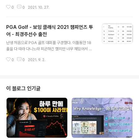
반란 수괴. 무슨 반란 수괴들 한테 국가장이냐? 국민이 낸 세금으로 만든 총, 탱
0
0
2021. 10. 27.
크, 헬기로 국민들을 학살한 원흉들인데 국가 차원에서 장례를 치러 준다는게
말이 되냐? 노태우가 지 입으로 잘 못 했다고 공개적으로 사과했냐? 그 놈이 반
성하는 의미에서 5.18의 진상규명을 위한 모습을 하나라도 보였냐? 깜빵에서
PGA Golf - 보잉 클래식 2021 챔피언즈 투
옥사해야 하는 놈들이 호화롭게 생활하는 것도 못볼꼴인데 죽어서도 나라에서
장례까지 치러 준다니... 말도 안된다. 반란수괴, 학살원흉, 헌정유린한 전두환,
어 - 최경주선수 출전
글 내용
노태우 이놈들에게 죽어서도 땅을 치고 반성할만한 처벌을 할 수 있는 움직임이
난생 처음으로 PGA 골프 대회를 구경했다. 이틀동안 18
있다면 ..
홀을 다 따라 다니느라 피곤하긴 했지만 너무 재밌어서 피
곤한 줄 몰랐다. 이번엔 Pampling이 우승을 했고 최경주
0
0
2021. 9. 2.
선수는 4under par로 20위권이었던 것 같다. 상금은 1
위는 31만불이니까 한 3억 4천만원 정도 되는 것 같고 2
등 3명은 15만불씩 그러니까 한 1억 9천만원 정도씩 받았
나보다. 회사에서 티켓을 지원해 줘서 구경했는데.... 내년
에도 공짜로 구경 시켜 주었으면... :)
이 블로그 인기글