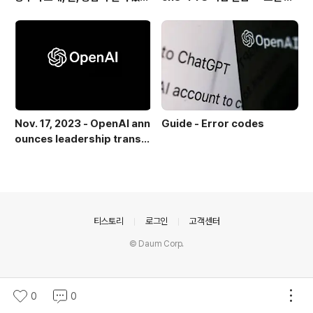
집 근처 해변.
치 실패 후 API로 전환한 이야기
Nov. 17, 2023 - OpenAI ann
Guide - Error codes
ounces leadership transiti
on
의안내
티스토리
로그인
고객센터
© Daum Corp.
0
0