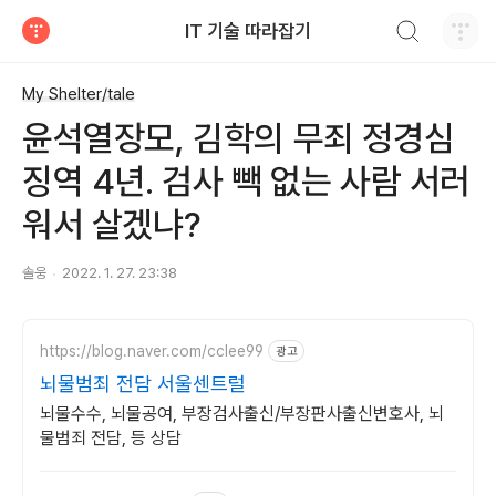
검색하기
IT 기술 따라잡기
티스토리
My Shelter/tale
윤석열장모, 김학의 무죄 정경심
징역 4년. 검사 빽 없는 사람 서러
워서 살겠냐?
솔웅
2022. 1. 27. 23:38
https://blog.naver.com/cclee99
광고
뇌물범죄 전담 서울센트럴
뇌물수수, 뇌물공여, 부장검사출신/부장판사출신변호사, 뇌
물범죄 전담, 등 상담