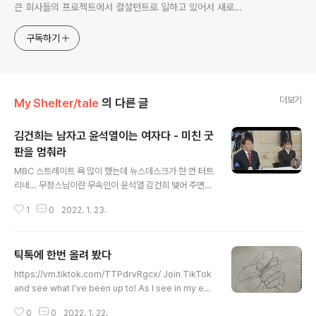
큰 회사들의 프로젝트에서 컬설턴트로 일하고 있어서 새로운
기술들을 접할 기회가 많이 있습니다. 미국의 IT 프로젝트에서
사용되는 툴들에 대해 많은 분들과 정보를 공유하고 싶습니다.
구독하기
더보기
My Shelter/tale
의 다른 글
김건희는 남자고 윤석열이는 여자다 - 미친 굿
판을 멈춰라
글 내용
MBC 스트레이트 욕 많이 했는데 뉴스데스크가 한 껀 터트
리네… 무정스님이란 무속인이 윤석열 김건희 맺어 주면서
했다는 말.. “너네들은 반대다 그래서 잘 맞는다 그러니까
1
0
2022. 1. 23.
결혼해라. 석열 이는 여자고 김건희는 남자다…..” 이 한마
디로 여러가지 의아했다 부분들이 많이 풀린다. 이런데도
윤석열이가 대통령이 된다면…… 우리나라는 희망이 없다
틱톡에 한번 올려 봤다
고 본다. https://youtu.be/JVj9zZOQwNA 청와대 갔
글 내용
을 때 사진 보니까. 참한 표정과 다소곳한 태도의 윤석열과
https://vm.tiktok.com/TTPdrvRgcx/ Join TikTok
대차고 야망있고 당당해 보이는 김건희가 있구만. 윤석열
and see what I've been up to! As I see in my eye
이 대통령 되면 실질적인 통치는 김건희가 하겠네…. 최순
s. www.tiktok.com
실에 이어서 김건희….. 양심 있으면 국민의 힘은 여기서 미
0
0
2022. 1. 22.