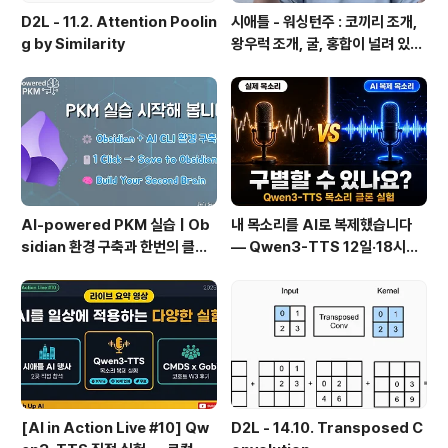
D2L - 11.2. Attention Poolin
시애틀 - 워싱턴주 : 코끼리 조개,
g by Similarity
왕우럭 조개, 굴, 홍합이 널려 있는
집 근처 해변.
AI-powered PKM 실습 | Ob
내 목소리를 AI로 복제했습니다
sidian 환경 구축과 한번의 클릭
— Qwen3-TTS 12일·18시간
으로 웹 정보를 로컬에 저장하기
실전 기록
(Web Clipper)
[AI in Action Live #10] Qw
D2L - 14.10. Transposed C