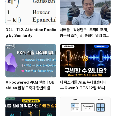
D2L - 11.2. Attention Poolin
시애틀 - 워싱턴주 : 코끼리 조개,
g by Similarity
왕우럭 조개, 굴, 홍합이 널려 있는
집 근처 해변.
AI-powered PKM 실습 | Ob
내 목소리를 AI로 복제했습니다
sidian 환경 구축과 한번의 클릭
— Qwen3-TTS 12일·18시간
으로 웹 정보를 로컬에 저장하기
실전 기록
(Web Clipper)