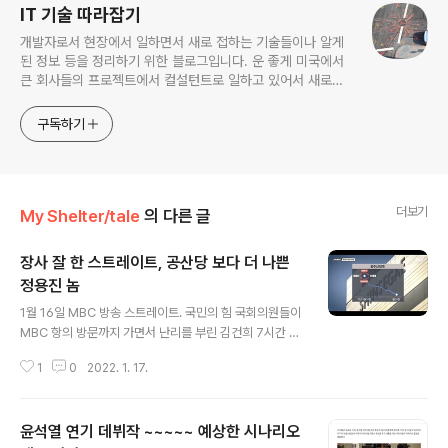
IT 기술 따라잡기
개발자로서 현장에서 일하면서 새로 접하는 기술들이나 알게
된 정보 등을 정리하기 위한 블로그입니다. 운 좋게 미국에서
큰 회사들의 프로젝트에서 컬설턴트로 일하고 있어서 새로운
기술들을 접할 기회가 많이 있습니다. 미국의 IT 프로젝트에서
사용되는 툴들에 대해 많은 분들과 정보를 공유하고 싶습니다.
구독하기
더보기
My Shelter/tale
의 다른 글
장사 잘 한 스트레이트, 공산당 보다 더 나쁜
정용진 놈
글 내용
1월 16일 MBC 방송 스트레이트. 국민의 힘 국회의원들이
MBC 항의 방문까지 가면서 난리를 부린 김건희 7시간 통
화 내용은 별 볼일 없었다. 개인적으로 재미는 있었지만 국
1
0
2022. 1. 17.
민의 힘에서 얘기 하듯이 악마 편집으로 선거에 영향을 미
치려고 한다는 비판은 뻘쭘하게 됐다. 별로 선거에 영향을
미칠 내용은 없었던 듯. 그냥 김건희는 영부인 깜은 아닌것
윤석열 연기 데뷔작 ~~~~~ 예상한 시나리오
같다는 생각을 더 확신 시켜주는 정도… 그런데 대박은 그