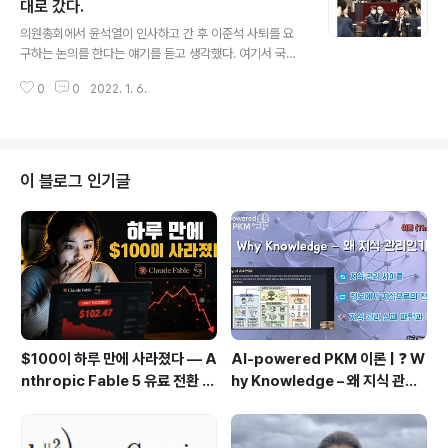
다음 내용인 코리아 디스카운트의 원인인 대한민국 기업의
대로 갔다.
글 내용
지배구조 문제, 재벌의 오너리스크 문제를 다룬 것이 대박
의원총회에서 윤석열이 인사하고 간 후 이준석 사퇴를 요
이었다. 멸공 외치던 신세계의 정용진. 신세계 주주로 갈 2
구하는 논의를 한다는 얘기를 듣고 생각했다. 여기서 국민
천억원을 중간에서 빼 먹어 실질적으로 신세계 주주들에게
의 힘에 가장 좋은 시나리오는 의원들과 이준석이 싸우고
그 만큼의 손해를 끼친 놈. 방송에 나온 미국 투자 회사들이
0
0
2022. 1. 6.
그 와중에 윤석열이 들어와서 이준석을 끌어안고 가자고
투자 조건으로 본다는 ..
외치고 둘이 끌어안고 의원들이 박수치고. 이렇다고 생각
했다. 와이프랑 얘기하면서 그렇게 진행되는게 그나마 국
민의 힘에는 가장 좋은 시나리오 일 거라고 얘기했다. 그렇
게 얘기하고 자고 일어났더니 (시애틀에 삼) 진짜 그렇게
이 블로그 인기글
됐다. 내가 그렇게 생각한 이유는 지금 그동안의 국민의 힘
내분으로 여론의 관심이 100% 국민의 힘으로 쏠려 있었
다. 어차피 이준석은 절대 물러나지 않을 것 같고 당대표와
계속 반목해서는 대선 필패는 물론 지방선거까지 필패 그
렇게 되면 국민의 힘은 정당 해체 밖에 없는 ..
$100이 하루 만에 사라졌다 — A
AI-powered PKM 이론 | ❓ W
nthropic Fable 5 유료 전환 사
hy Knowledge – 왜 지식 관리
용기
인가?, 🔄 지식 관리 사이클, 🔁 정
보에서 지식으로의 전환, 🛠️ 지식
관리 실패 패턴과 극복