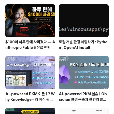
에서 디바이스 프로파일 정보를 얻어서 다른 이미지를 출
력하는 방법 또는 layout xml을 디바이스별로 다르게 준
비해서 사용하는 방법이 있고 그렇죠? Android Native
L..
$100이 하루 만에 사라졌다 — A
로컬 개발 환경 세팅하기 : Pytho
nthropic Fable 5 유료 전환 사
n , OpenAI Install
용기
AI-powered PKM 이론 | ❓ W
AI-powered PKM 실습 | Ob
hy Knowledge – 왜 지식 관리
sidian 환경 구축과 한번의 클릭
인가?, 🔄 지식 관리 사이클, 🔁 정
으로 웹 정보를 로컬에 저장하기
보에서 지식으로의 전환, 🛠️ 지식
(Web Clipper)