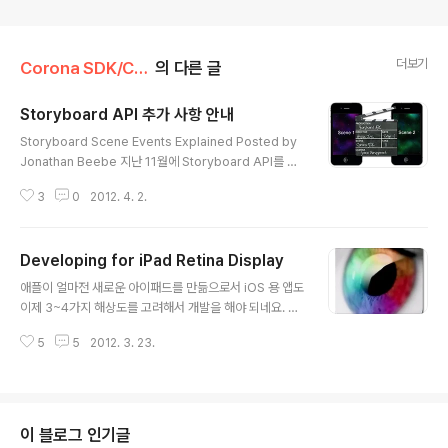
더보기
Corona SDK/Corona Doc
의 다른 글
Storyboard API 추가 사항 안내
글 내용
Storyboard Scene Events Explained Posted by
Jonathan Beebe 지난 11월에 Storyboard API를 소
개했을 때 (한글, 영어) 이 스토리보드 API 소개와 함께 어
3
0
2012. 4. 2.
떻게 사용할 것인가에 대한 간단한 설명을 한 이후로 이 A
PI에 대한 추가적인 가이드나 튜토리얼을 소개해 드리지
못했습니다. 그래서 오늘 스토리보드 API 전체를 구성하고
Developing for iPad Retina Display
움직이게 하는 각각의 개별 이벤트들에 대해 설명하려고
글 내용
합니다. 그리고 이 각기 다른 이벤트들이 어떻게 조화를 이
애플이 얼마전 새로운 아이패드를 만듦으로서 iOS 용 앱도
루도록 하는지에 대해 보여 드리겠습니다. 여러분 중 scen
이제 3~4가지 해상도를 고려해서 개발을 해야 되네요. 안
e 이벤트들에 대한 이해가 부족해서 스토리보드 API를 사
드로이드까지 합쳐지면 해상도 종류가 굉장히 많아지죠?
용하시는데 문제가 있으셨던 분들은 이 글이 많은 도움이
5
5
2012. 3. 23.
일단 이미지를 Display 할 때 이미지가 찌그러지거나 흐
되실 겁니다. 일단 스토리보드 의 scene ..
리게 나오거나 하는 문제들이 있습니다. 각기 다른 해상도
에서도 선명한 이미지를 보여줄 수 있는 방법에 대해 이번
에 Corona에서 블로그에 포스팅을 해 주었네요. Androi
d Native Language로 할 때는 px 말고 div인가? 뭐 그
이 블로그 인기글
런 이미지 사이즈 단위를 사용하는 방법도 있고 또 코드 내