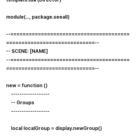
module(..., package.seeall)
--=======================================
=============================--
-- SCENE: [NAME]
--=======================================
=============================--
new = function ()
------------------
-- Groups
------------------
local localGroup = display.newGroup()