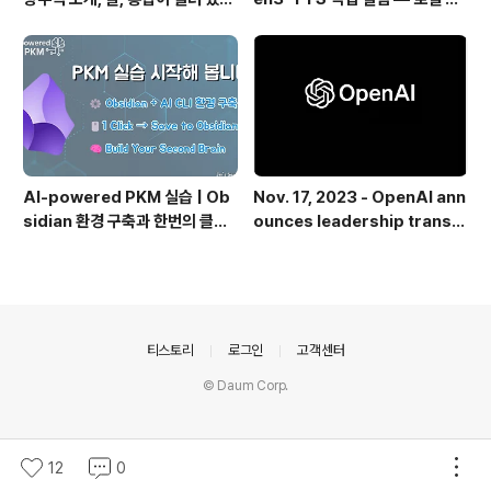
집 근처 해변.
치 실패 후 API로 전환한 이야기
AI-powered PKM 실습 | Ob
Nov. 17, 2023 - OpenAI ann
sidian 환경 구축과 한번의 클릭
ounces leadership transiti
으로 웹 정보를 로컬에 저장하기
on
(Web Clipper)
의안내
티스토리
로그인
고객센터
© Daum Corp.
12
0