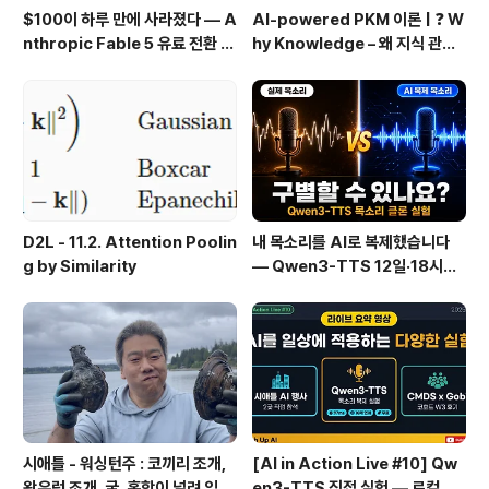
$100이 하루 만에 사라졌다 — A
AI-powered PKM 이론 | ❓ W
nthropic Fable 5 유료 전환 사
hy Knowledge – 왜 지식 관리
용기
인가?, 🔄 지식 관리 사이클, 🔁 정
보에서 지식으로의 전환, 🛠️ 지식
관리 실패 패턴과 극복
D2L - 11.2. Attention Poolin
내 목소리를 AI로 복제했습니다
g by Similarity
— Qwen3-TTS 12일·18시간
실전 기록
시애틀 - 워싱턴주 : 코끼리 조개,
[AI in Action Live #10] Qw
왕우럭 조개, 굴, 홍합이 널려 있는
en3-TTS 직접 실험 — 로컬 설