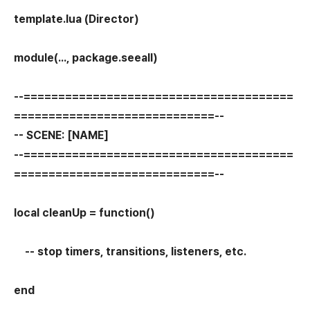
template.lua (Director)
module(..., package.seeall)
--=======================================
=============================--
-- SCENE: [NAME]
--=======================================
=============================--
local cleanUp = function()
-- stop timers, transitions, listeners, etc.
end