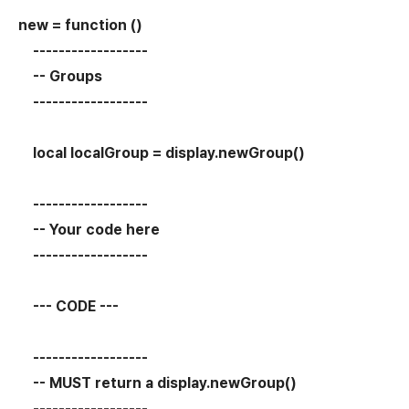
new = function ()
------------------
-- Groups
------------------
local localGroup = display.newGroup()
------------------
-- Your code here
------------------
--- CODE ---
------------------
-- MUST return a display.newGroup()
------------------