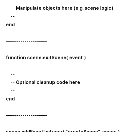
-- Manipulate objects here (e.g. scene logic)
--
end
--------------------
function scene:exitScene( event )
--
-- Optional cleanup code here
--
end
--------------------
scene:addEventListener( "createScene", scene )