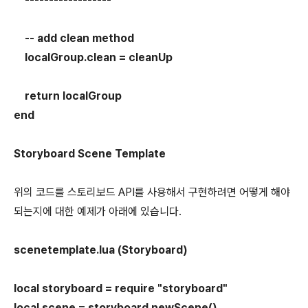
-- add clean method
localGroup.clean = cleanUp
return localGroup
end
Storyboard Scene Template
위의 코드를 스토리보드 API를 사용해서 구현하려면 어떻게 해야
되는지에 대한 예제가 아래에 있습니다.
scenetemplate.lua (Storyboard)
local storyboard = require "storyboard"
local scene = storyboard.newScene()