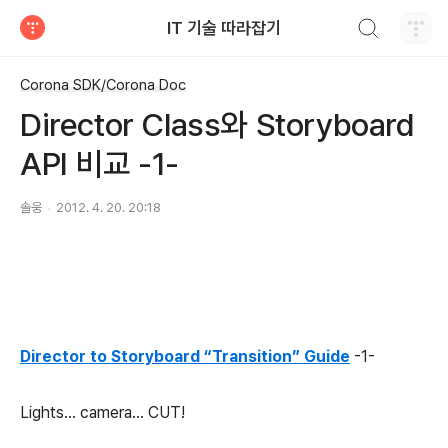
검색하기
IT 기술 따라잡기
티스토리
Corona SDK/Corona Doc
Director Class와 Storyboard
API 비교 -1-
솔웅
2012. 4. 20. 20:18
Director to Storyboard “Transition” Guide
-1-
Lights… camera… CUT!