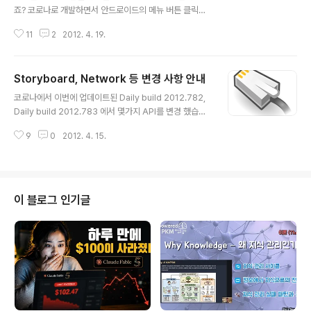
죠? 코로나로 개발하면서 안드로이드의 메뉴 버튼 클릭했
을 때 이것을 콘트롤 할 수 있느냐는 거요. 대답은 event.k
11
2
2012. 4. 19.
eyName API를 보라는 거였는데요. 그 document를 아
래 번역합니다. 예제 소스도 하나 만들었습니다. event.k
eyName Description: "key" 리스너를 사용해서 눌려
Storyboard, Network 등 변경 사항 안내
진 navigation key 의 이름을 스트링으로 얻습니다. key
글 내용
의 state (up,down)에 대한 사항은 event.phase를 보
코로나에서 이번에 업데이트된 Daily build 2012.782,
세요. Note : home 하고 text 키들 (A-Z,0-9,punctuat
Daily build 2012.783 에서 몇가지 API를 변경 했습니
ion)을 capture 될 수 없습니다. ** 안드로이드 디바이스
다. 아래 그 변경된 내용을 소개해 드리겠습니다. Storybo
에만 해당 됩니다.*** Syntax: keyName = ..
9
0
2012. 4. 15.
ard, Network Changes, and More! 최근의 Daily B
uilds 를 눈여겨 보시지 않으신 분들께 안내 말씀 드리겠습
니다. 몇가지 API 가 바꿘것들에 대해 소개합니다. 실제로
바뀐 내용들은 많이 있지만 이 글에서 다룰 수 있는 내용만
다루겠습니다. 유료 고객이시면 Daily Builds summary
이 블로그 인기글
를 보시면 변경된 사항을 자세히 보실 수 있을 겁니다. Net
work API Changesbuild 2012.782 에서는 networ
k.request() 와 network.downloa..